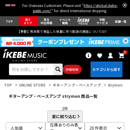
For Overseas Customers: Please visit "
https://global.ikebe-
gakki.com/
" for direct international shipping.
買う
売る
イベント
学割
TOP
店舗一覧
ストア
中古買取
動画
サービス
【重要】熊本県で発生した地震に伴う配送の遅延について(
07月29日
更新)
0
詳細検索
TOP
ONLINE STORE
ギターアンプ・ベースアンプ
strymon
ギターアンプ・ベースアンプ strymon 商品一覧
2
件
更に絞り込む
エレキギター
アコギ/エレアコ
在庫ありのみ表
人気順
20 件表示