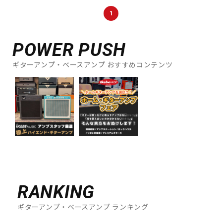
DTM オンライン納品
レコーディング機器
1
配信/ライブ機器
楽器アクセサリ
POWER PUSH
ギターアンプ・ベースアンプ おすすめコンテンツ
中古
ヴィンテージ
RANKING
ギターアンプ・ベースアンプ ランキング