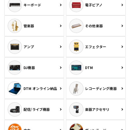
キーボード
電子ピアノ
管楽器
その他楽器
アンプ
エフェクター
DJ機器
DTM
DTM オンライン納品
レコーディング機器
配信/ライブ機器
楽器アクセサリ