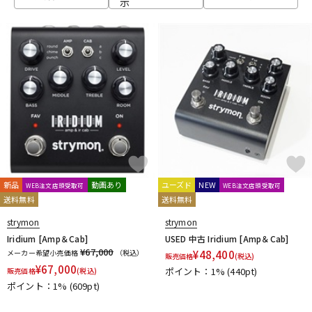
示
ベース
ウクレレ
ドラム
パーカッション
キーボード
電子ピアノ
管楽器
その他楽器
新品
動画あり
ユーズド
NEW
WEB注文店頭受取可
WEB注文店頭受取可
送料無料
送料無料
アンプ
エフェクター
strymon
strymon
Iridium [Amp＆Cab]
USED 中古 Iridium [Amp＆Cab]
¥67,000
メーカー希望小売価格
（税込）
¥
48,400
販売価格
(税込)
¥
67,000
ポイント：1%
(440pt)
販売価格
(税込)
DJ機器
DTM
ポイント：1%
(609pt)