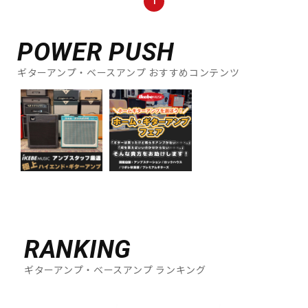
1
DTM オンライン納品
レコーディング機器
POWER PUSH
配信/ライブ機器
楽器アクセサリ
ギターアンプ・ベースアンプ おすすめコンテンツ
中古
ヴィンテージ
RANKING
ギターアンプ・ベースアンプ ランキング