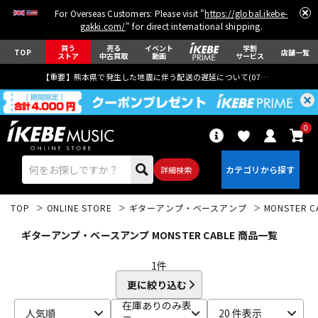
For Overseas Customers: Please visit "
https://global.ikebe-
gakki.com/
" for direct international shipping.
買う
売る
イベント
学割
TOP
店舗一覧
ストア
中古買取
動画
サービス
【重要】熊本県で発生した地震に伴う配送の遅延について(
07月29日
更新)
0
詳細検索
TOP
ONLINE STORE
ギターアンプ・ベースアンプ
MONSTER C
ギターアンプ・ベースアンプ MONSTER CABLE 商品一覧
1
件
更に絞り込む
エレキギター
アコギ/エレアコ
在庫ありのみ表
人気順
20 件表示