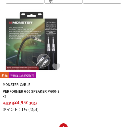
示
ベース
ウクレレ
ドラム
パーカッション
キーボード
電子ピアノ
管楽器
その他楽器
新品
WEB注文店頭受取可
MONSTER CABLE
アンプ
エフェクター
PERFORMER 600 SPEAKER P600-S
-3
¥
4,950
販売価格
(税込)
ポイント：1%
(45pt)
DJ機器
DTM