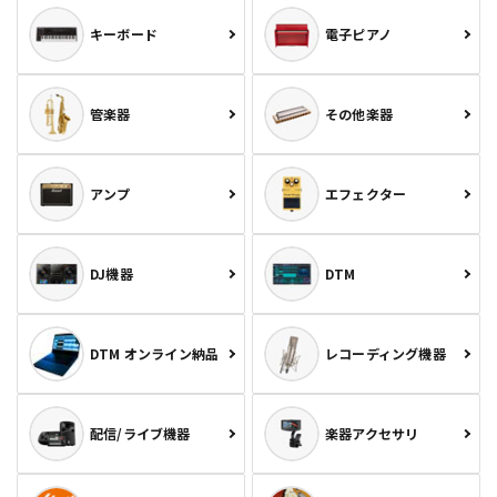
キーボード
電子ピアノ
管楽器
その他楽器
アンプ
エフェクター
DJ機器
DTM
DTM オンライン納品
レコーディング機器
配信/ライブ機器
楽器アクセサリ