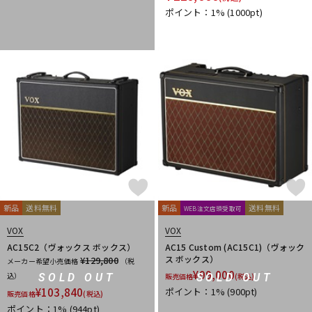
ポイント：1%
(1000pt)
新品
送料無料
新品
送料無料
WEB注文店頭受取可
VOX
VOX
AC15C2（ヴォックス ボックス）
AC15 Custom (AC15C1)（ヴォック
ス ボックス）
¥129,800
メーカー希望小売価格
（税
¥
99,000
込）
SOLD OUT
SOLD OUT
販売価格
(税込)
¥
103,840
ポイント：1%
(900pt)
販売価格
(税込)
ポイント：1%
(944pt)