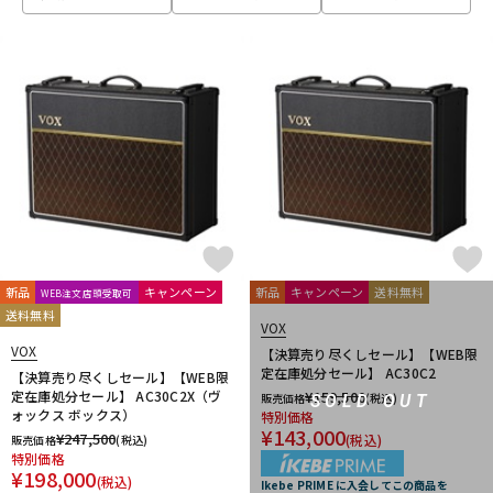
ベース
ウクレレ
ドラム
パーカッション
キーボード
電子ピアノ
管楽器
その他楽器
新品
キャンペーン
新品
キャンペーン
送料無料
WEB注文店頭受取可
送料無料
VOX
アンプ
エフェクター
VOX
【決算売り尽くしセール】【WEB限
定在庫処分セール】 AC30C2
【決算売り尽くしセール】【WEB限
定在庫処分セール】 AC30C2X（ヴ
¥
159,500
販売価格
(税込)
SOLD OUT
ォックス ボックス）
特別価格
DJ機器
DTM
¥
143,000
¥
247,500
(税込)
販売価格
(税込)
特別価格
¥
198,000
(税込)
Ikebe PRIME に入会してこの商品を