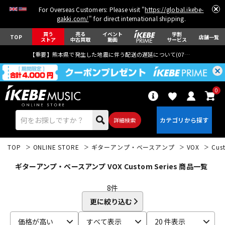
For Overseas Customers: Please visit "
https://global.ikebe-
gakki.com/
" for direct international shipping.
買う
売る
イベント
学割
TOP
店舗一覧
ストア
中古買取
動画
サービス
【重要】熊本県で発生した地震に伴う配送の遅延について(
07月29日
更新)
0
詳細検索
TOP
ONLINE STORE
ギターアンプ・ベースアンプ
VOX
Cus
ギターアンプ・ベースアンプ VOX Custom Series 商品一覧
8
件
更に絞り込む
エレキギター
アコギ/エレアコ
価格が高い
すべて表示
20 件表示