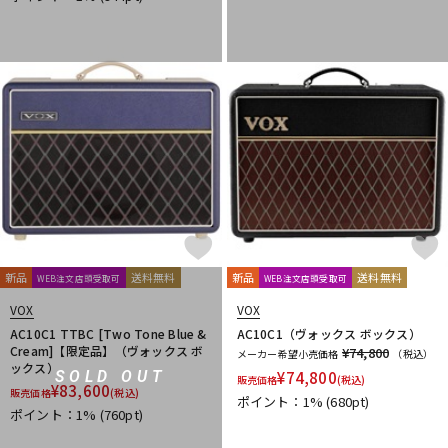
新品
送料無料
新品
送料無料
WEB注文店頭受取可
WEB注文店頭受取可
VOX
VOX
AC10C1 TTBC [Two Tone Blue &
AC10C1（ヴォックス ボックス）
Cream]【限定品】（ヴォックス ボ
¥74,800
メーカー希望小売価格
（税込）
ックス）
¥
74,800
SOLD OUT
販売価格
(税込)
¥
83,600
販売価格
(税込)
ポイント：1%
(680pt)
ポイント：1%
(760pt)