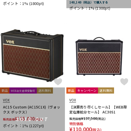
140,140（税込）で購入する
ポイント：1%
(1800pt)
DTM オンライン納品
レコーディング機器
ポイント：1%
(1300pt)
配信/ライブ機器
楽器アクセサリ
中古
ヴィンテージ
新品
送料無料
新品
キャンペーン
送料無料
WEB注文店頭受取可
VOX
VOX
AC15 Custom (AC15C1X)（ヴォッ
【決算売り尽くしセール】【WEB限
クス ボックス）
定在庫処分セール】 AC30S1
¥
135,000
¥
137,500
販売価格
(税込)
SOLD OUT
販売価格
(税込)
特別価格
ポイント：1%
(1227pt)
¥
110,000
(税込)