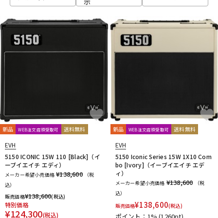
示
ベース
ウクレレ
ドラム
パーカッション
キーボード
電子ピアノ
管楽器
その他楽器
新品
送料無料
新品
送料無料
WEB注文店頭受取可
WEB注文店頭受取可
EVH
EVH
アンプ
エフェクター
5150 ICONIC 15W 110 [Black]（イ
5150 Iconic Series 15W 1X10 Com
ーブイエイチ エディ）
bo [Ivory]（イーブイエイチ エデ
ィ）
¥138,600
メーカー希望小売価格
（税
¥138,600
メーカー希望小売価格
（税
込）
DJ機器
DTM
込）
¥
138,600
販売価格
(税込)
¥
138,600
特別価格
販売価格
(税込)
¥
124,300
(税込)
ポイント：1%
(1260pt)