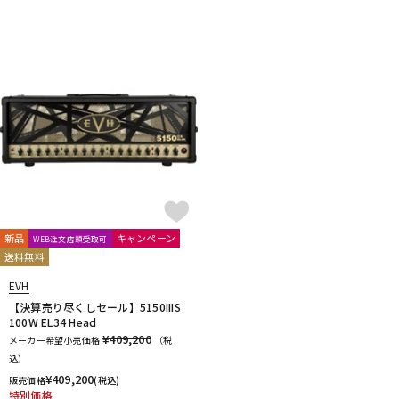
新品
キャンペーン
WEB注文店頭受取可
送料無料
EVH
【決算売り尽くしセール】5150IIIS
100W EL34 Head
¥409,200
メーカー希望小売価格
（税
込）
¥
409,200
販売価格
(税込)
特別価格