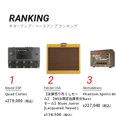
RANKING
ギターアンプ・ベースアンプ ランキング
Neural DSP
Fender USA
Akima&Neos
Quad Cortex
【決算売り尽くしセー
Phantom Spirits Wi
ル】【WEB限定在庫処分
Bass
279,000
¥
（税込）
セール】Blues Junior
227,040
¥
（税込）
[Lacquered Tweed ]
126,500
¥
（税込）