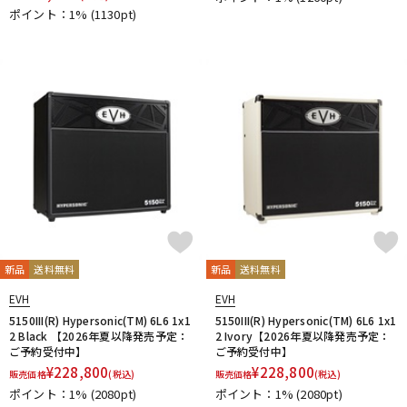
DTM オンライン納品
レコーディング機器
ポイント：1%
(1130pt)
配信/ライブ機器
楽器アクセサリ
中古
ヴィンテージ
新品
送料無料
新品
送料無料
EVH
EVH
5150III(R) Hypersonic(TM) 6L6 1x1
5150III(R) Hypersonic(TM) 6L6 1x1
2 Black 【2026年夏以降発売予定：
2 Ivory【2026年夏以降発売予定：
ご予約受付中】
ご予約受付中】
¥
228,800
¥
228,800
販売価格
(税込)
販売価格
(税込)
ポイント：1%
(2080pt)
ポイント：1%
(2080pt)