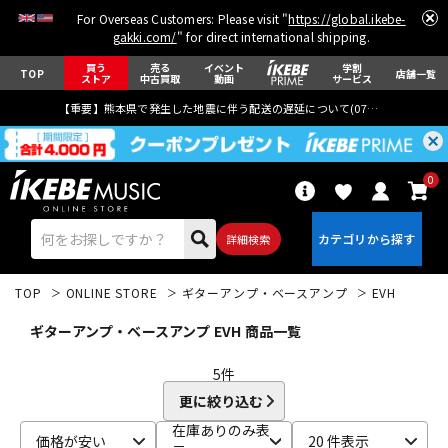
For Overseas Customers: Please visit "
https://global.ikebe-
gakki.com/
" for direct international shipping.
買う
売る
イベント
学割
TOP
店舗一覧
ストア
中古買取
動画
サービス
【重要】熊本県で発生した地震に伴う配送の遅延について(
07月29日
更新)
0
詳細検索
TOP
ONLINE STORE
ギターアンプ・ベースアンプ
EVH
ギターアンプ・ベースアンプ EVH 商品一覧
5
件
更に絞り込む
エレキギター
アコギ/エレアコ
在庫ありのみ表
価格が安い
20 件表示