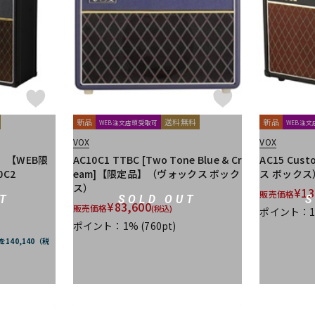
DTM オンラ
レコーディン
イン納品
グ機器
ジ
新品
送料無料
新品
WEB注文店頭受取可
WEB注
VOX
VOX
】【WEB限
AC10C1 TTBC [Two Tone Blue & Cr
AC15 Cus
C2
eam]【限定品】（ヴォックス ボック
ス ボックス
ス）
¥
13
販売価格
T
SOLD OUT
¥
83,600
販売価格
(税込)
ポイント：
ポイント：1%
(760pt)
を140,140（税