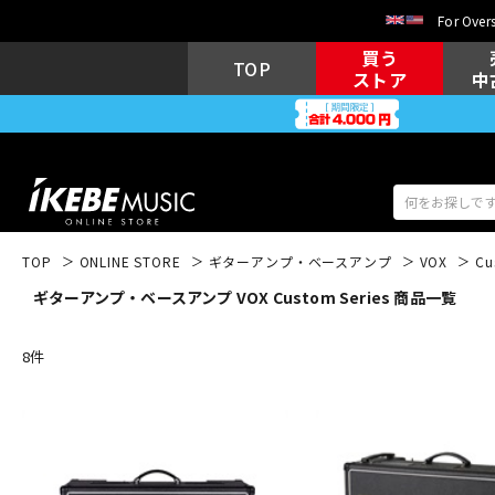
For Overs
買う
TOP
ストア
中
TOP
ONLINE STORE
ギターアンプ・ベースアンプ
VOX
Cu
ギターアンプ・ベースアンプ VOX Custom Series 商品一覧
アコギ/エレ
エレキギター
アコ
8
件
キーボード
電子ピアノ