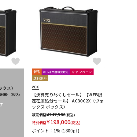
新品
キャンペーン
WEB注文店頭受取可
送料無料
VOX
ボックス）
,800
【決算売り尽くしセール】【WEB限
（税込）
定在庫処分セール】 AC30C2X（ヴォ
T
ックス ボックス）
¥
247,500
販売価格
(税込)
¥
198,000
特別価格
(税込)
ポイント：1%
(1800pt)