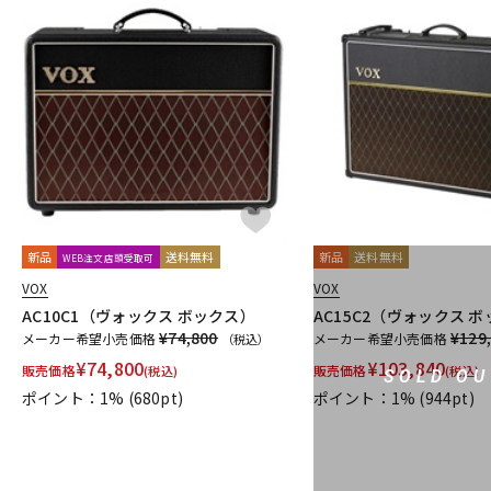
新品
送料無料
新品
送料無料
WEB注文店頭受取可
VOX
VOX
AC10C1（ヴォックス ボックス）
AC15C2（ヴォックス 
¥74,800
¥129
メーカー希望小売価格
メーカー希望小売価格
（税込）
¥
74,800
¥
103,840
販売価格
販売価格
(税込)
(税込)
SOLD OU
ポイント：1%
(680pt)
ポイント：1%
(944pt)