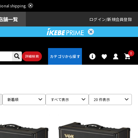
ational shipping.
店舗一覧
ログイン
新規会員登録
0
詳細検索
パーカッショ
ドラム
ン
新着順
すべて表示
20 件表示
アンプ
エフェクター