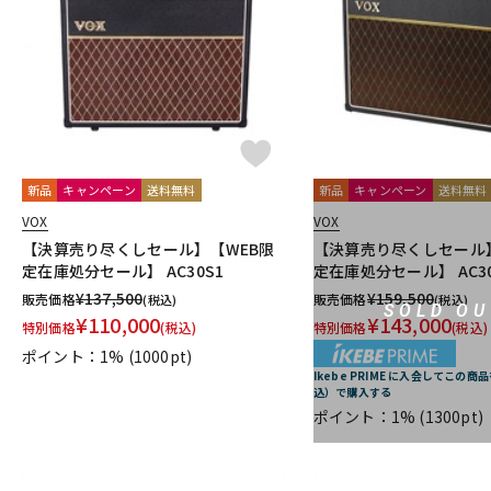
DJ機器
DTM
中古
ヴィンテー
新品
キャンペーン
送料無料
新品
キャンペーン
送料無料
VOX
VOX
【決算売り尽くしセール】【WEB限
【決算売り尽くしセール
定在庫処分セール】 AC30S1
定在庫処分セール】 AC30
¥
137,500
¥
159,500
販売価格
販売価格
(税込)
(税込)
SOLD OU
¥
110,000
¥
143,000
特別価格
(税込)
特別価格
(税込)
ポイント：1%
(1000pt)
Ikebe PRIME に入会してこの商品
込）で購入する
ポイント：1%
(1300pt)