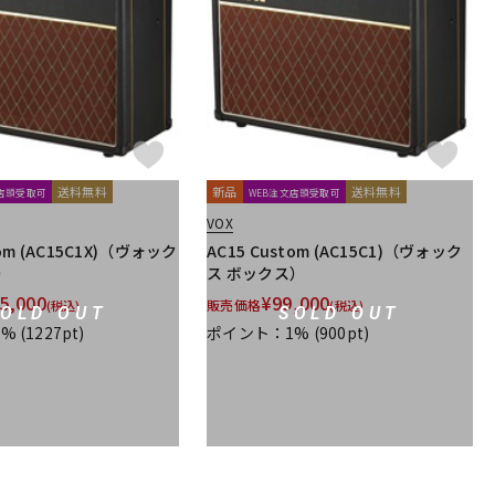
配信/ライブ
楽器アクセサ
機器
リ
送料無料
新品
送料無料
文店頭受取可
WEB注文店頭受取可
VOX
tom (AC15C1X)（ヴォック
AC15 Custom (AC15C1)（ヴォック
）
ス ボックス）
5,000
¥
99,000
販売価格
(税込)
(税込)
SOLD OUT
SOLD OUT
1%
(1227pt)
ポイント：1%
(900pt)