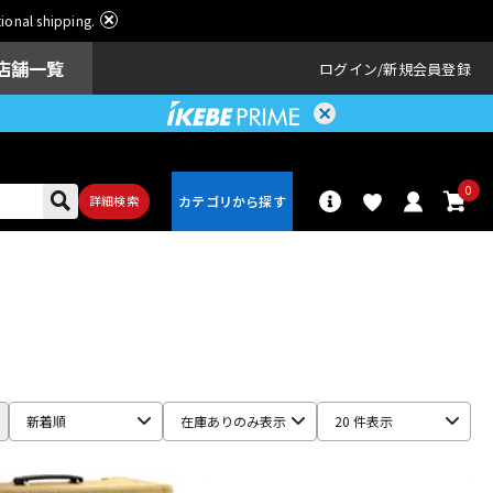
ational shipping.
店舗一覧
ログイン
新規会員登録
0
詳細検索
パーカッショ
ドラム
ン
アンプ
エフェクター
新着順
在庫ありのみ表示
20 件表示