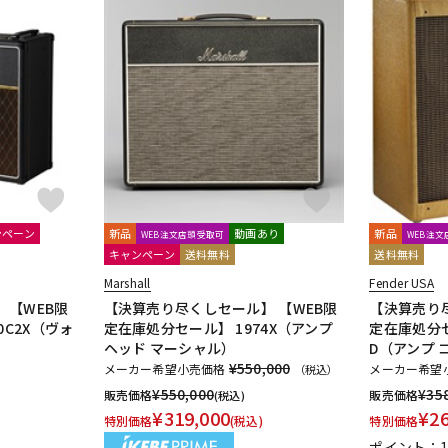
DTM オンラ
レコーディン
イン納品
グ機器
ジ
ンペーン
新品
動画あり
新品
WEB注文店頭受取可
WEB注
キャンペーン
送料無料
送料無料
Marshall
Fender USA
】【WEB限
【決算売り尽くしセール】 【WEB限
【決算売り
0C2X（ヴォ
定在庫処分セール】 1974X（アンプ
定在庫処分セー
ヘッド マーシャル）
D（アンプ 
¥550,000
メーカー希望小売価格
メーカー希望
（税込）
¥
550,000
¥
35
販売価格
販売価格
(税込)
¥
319,000
¥
2
特別価格
(税込)
特別価格
ポイント：