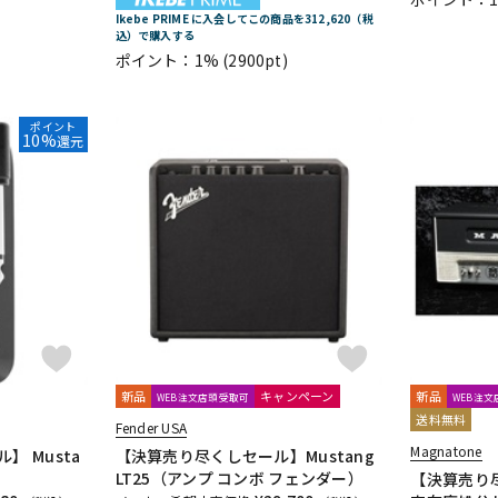
Ikebe PRIME に入会してこの商品を312,620（税
込）で購入する
ポイント：1%
(2900pt)
ポイント
10%
還元
新品
キャンペーン
新品
WEB注文店頭受取可
WEB注
送料無料
Fender USA
Magnatone
】 Musta
【決算売り尽くしセール】Mustang
LT25（アンプ コンボ フェンダー）
【決算売り