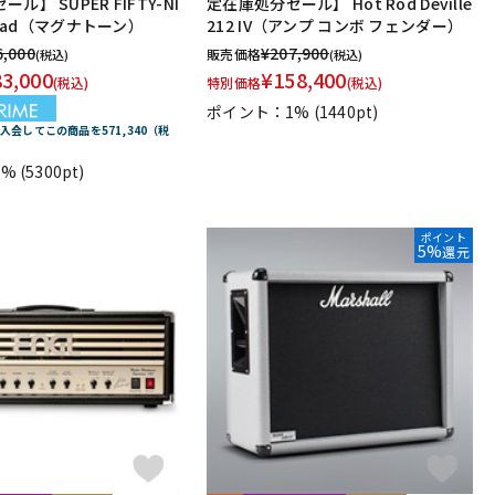
ル】 SUPER FIFTY-NI
定在庫処分セール】 Hot Rod Deville
 Head（マグナトーン）
212 IV（アンプ コンボ フェンダー）
6,000
¥
207,900
販売価格
(税込)
(税込)
83,000
¥
158,400
(税込)
特別価格
(税込)
ポイント：1%
(1440pt)
E に入会してこの商品を571,340（税
1%
(5300pt)
ポイント
5%
還元