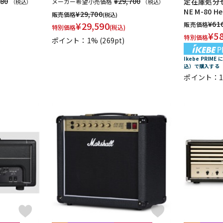
480
¥29,700
定在庫処分セー
メーカー希望小売価格
（税込）
（税込）
NE M-80
¥
29,700
販売価格
(税込)
¥
61
¥
29,590
販売価格
特別価格
(税込)
¥
5
特別価格
)
ポイント：1%
(269pt)
Ikebe PRIM
込）で購入する
ポイント：