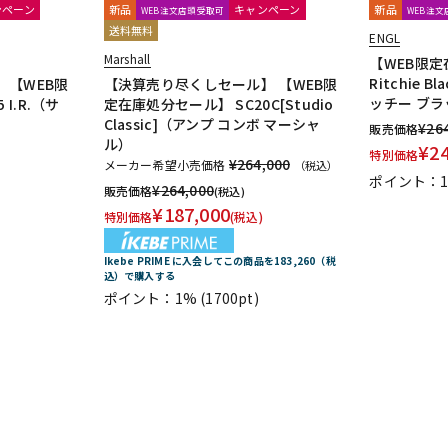
ンペーン
新品
キャンペーン
新品
WEB注文店頭受取可
WEB注
送料無料
ENGL
Marshall
【WEB限定
Ritchie B
】【WEB限
【決算売り尽くしセール】 【WEB限
ッチー ブラ
I.R.（サ
定在庫処分セール】 SC20C[Studio
Classic]（アンプ コンボ マーシャ
¥
26
販売価格
ル）
¥
2
特別価格
¥264,000
メーカー希望小売価格
（税込）
ポイント：
¥
264,000
販売価格
(税込)
¥
187,000
特別価格
(税込)
Ikebe PRIME に入会してこの商品を183,260（税
込）で購入する
ポイント：1%
(1700pt)