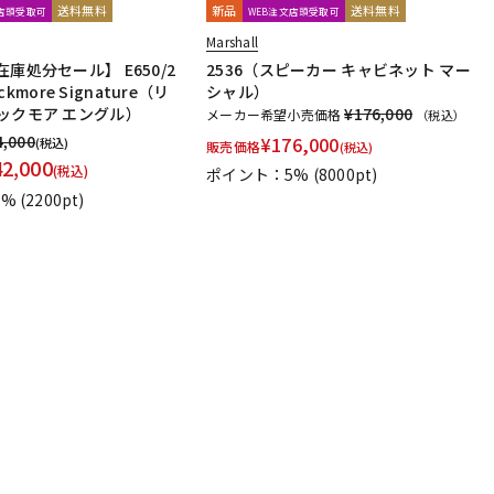
送料無料
新品
送料無料
文店頭受取可
WEB注文店頭受取可
Marshall
在庫処分セール】 E650/2
2536（スピーカー キャビネット マー
lackmore Signature（リ
シャル）
ックモア エングル）
¥176,000
メーカー希望小売価格
（税込）
4,000
¥
176,000
(税込)
販売価格
(税込)
42,000
(税込)
ポイント：5%
(8000pt)
1%
(2200pt)