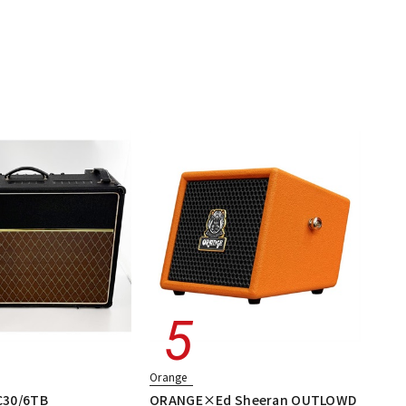
Orange
C30/6TB
ORANGE×Ed Sheeran OUTLOWD