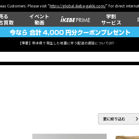
eas Customers: Please visit "
https://global.ikebe-gakki.com/
" for direct intern
売る
イベント
学割
古買取
動画
サービス
【重要】熊本県で発生した地震に伴う配送の遅延について(
07月29日
更新)
ベース
ウクレレ
管楽器
その他楽器
更に絞り込む