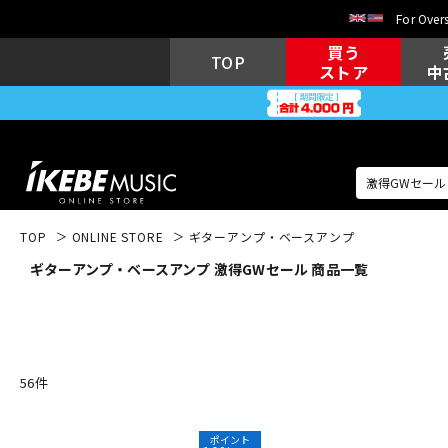
For Overs
買う
TOP
ストア
中
TOP
ONLINE STORE
ギターアンプ・ベースアンプ
ギターアンプ・ベースアンプ 激得GWセール 商品一覧
アコギ/エレ
エレキギター
アコ
キーボード
電子ピアノ
56
件
ポイント