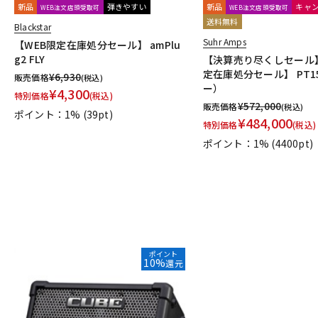
新品
弾きやすい
新品
キャ
WEB注文店頭受取可
WEB注文店頭受取可
送料無料
Blackstar
Suhr Amps
【WEB限定在庫処分セール】 amPlu
g2 FLY
【決算売り尽くしセール
定在庫処分セール】 PT15 
¥
6,930
販売価格
(税込)
ー）
¥
4,300
特別価格
(税込)
¥
572,000
販売価格
(税込)
ポイント：1%
(39pt)
¥
484,000
特別価格
(税込)
ポイント：1%
(4400pt)
ポイント
10%
還元