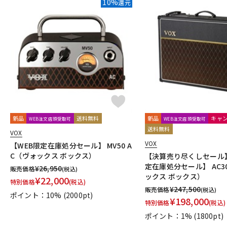
10%
還元
DJ機器
DTM
中古
ヴィンテー
新品
送料無料
新品
キャ
WEB注文店頭受取可
WEB注文店頭受取可
送料無料
VOX
VOX
【WEB限定在庫処分セール】 MV50 A
C（ヴォックス ボックス）
【決算売り尽くしセール
定在庫処分セール】 AC3
¥
26,950
販売価格
(税込)
ックス ボックス）
¥
22,000
特別価格
(税込)
¥
247,500
販売価格
(税込)
ポイント：10%
(2000pt)
¥
198,000
特別価格
(税込)
ポイント：1%
(1800pt)