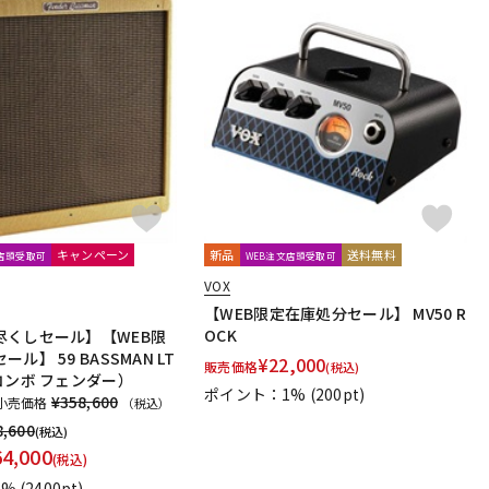
配信/ライブ
楽器アクセサ
機器
リ
キャンペーン
新品
送料無料
文店頭受取可
WEB注文店頭受取可
VOX
【WEB限定在庫処分セール】 MV50 R
OCK
尽くしセール】【WEB限
ル】 59 BASSMAN LT
¥
22,000
販売価格
(税込)
コンボ フェンダー）
ポイント：1%
(200pt)
¥358,600
小売価格
（税込）
8,600
(税込)
64,000
(税込)
1%
(2400pt)