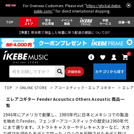
For Overseas Customers: Please visit "
https://global.ikebe-
gakki.com/
" for direct international shipping.
買う
売る
イベント
学割
TOP
店舗一覧
ストア
中古買取
動画
サービス
【重要】熊本県で発生した地震に伴う配送の遅延について(
07月29日
更新)
0
詳細検索
TOP
ONLINE STORE
アコースティック・エレアコギター
エレア
エレアコギター Fender Acoustics Others Acoustic 商品一
覧
1946年にアメリカで創業し、1980年代に日本とメキシコでの製造
を始めたFender。フェンダーアコースティックの歴史は1960年代
エレキギター
アコギ/エレアコ
にまで遡ります。ストラトキャスターやテレキャスターなど、大き
な成功を収めたモデルで培ったノウハウを反映させたモデル群は、