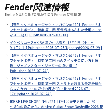
Fender関連情報
Ikebe MUSIC INFORMATION Fender関連情報
【週刊イケベミュージック・マガジン📖#19】Fender「オ
フセットボディ」特集 第三回 反骨精神あふれた使用アーテ
ィスト編！[
Published:2026-07-30
]
イケベリユースAKIBA 夏の中古祭り【8月1日（土）～
9（日）】[
Published:2026-07-27/
Updated:2026-07-29
]
【週刊イケベミュージック・マガジン📖#18】Fender「オ
フセットボディ」特集 第二回 あのスイッチの使い方も伝
授！ジャズマスターとジャガーの違い編！[
Published:2026-07-24
]
【週刊イケベミュージック・マガジン📖#17】Fender「オ
フセットボディ」特集 第一回 ストラトを超える最高級機か
らまさかの…その逆転の歴史[
Published:2026-07-
17/
Updated:2026-07-24
]
IKEBE LIVE SHOPPING #221｜個性と歴史を宿した’70
～’80sの逸品たち。Amigo Guitar Show Nashville 2026 現