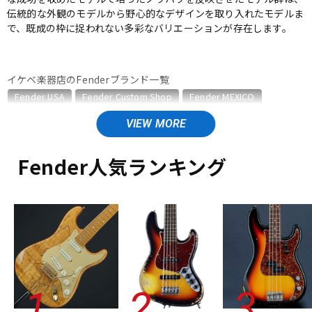
伝統的な外観のモデルから野心的なデザインを取り入れたモデルま
ベース
ウクレレ
で、既成の枠に捉われない多彩なバリエーションが存在します。
ドラム
パーカッション
イケベ楽器店のFenderブランド一覧
Fender USA
Fender Custom Shop
Fender MEXICO
Fender Made in Japan
Fender Standard Series
キーボード
電子ピアノ
Fender Acoustics
Fender Japan
Fender (Japan Exclusive Series)
その他Fender
Fender人気ランキング
Fender Acousticsのカテゴリ
管楽器
その他楽器
アコースティックギター
エレアコギター
アコースティック・エレアコギター
ベース
ウクレレ
ユーズド
アンプ
ヴィンテージ
ALL
エフェクター
DJ機器
DTM