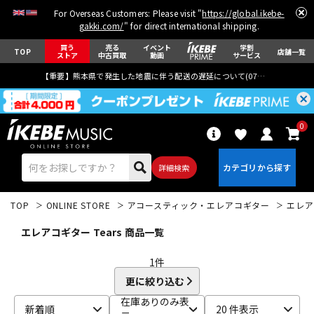
For Overseas Customers: Please visit "
https://global.ikebe-
gakki.com/
" for direct international shipping.
買う
売る
イベント
学割
TOP
店舗一覧
ストア
中古買取
動画
サービス
【重要】熊本県で発生した地震に伴う配送の遅延について(
07月29日
更新)
0
詳細検索
TOP
ONLINE STORE
アコースティック・エレアコギター
エレア
エレアコギター Tears 商品一覧
1
件
更に絞り込む
エレキギター
アコギ/エレアコ
在庫ありのみ表
新着順
20 件表示