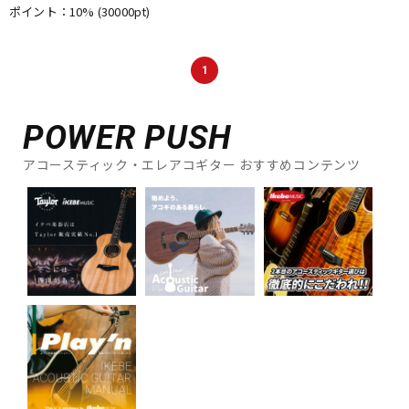
ポイント：10%
(30000pt)
DTM オンライン納品
レコーディング機器
1
配信/ライブ機器
楽器アクセサリ
POWER PUSH
中古
ヴィンテージ
アコースティック・エレアコギター おすすめコンテンツ