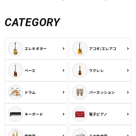
CATEGORY
エレキギター
アコギ/エレアコ
ベース
ウクレレ
ドラム
パーカッション
キーボード
電子ピアノ
管楽器
その他楽器