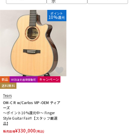
示
ベース
ウクレレ
ポイント
10%
還元
ドラム
パーカッション
キーボード
電子ピアノ
管楽器
その他楽器
新品
キャンペーン
WEB注文店頭受取可
送料無料
アンプ
エフェクター
Tears
OM-C R w/Carlos VIP-OEM ティア
ーズ
～ポイント10%還元中～ Finger
DJ機器
DTM
Style Guitar Fair!!【スタッフ厳選
品】
¥
330,000
販売価格
(税込)