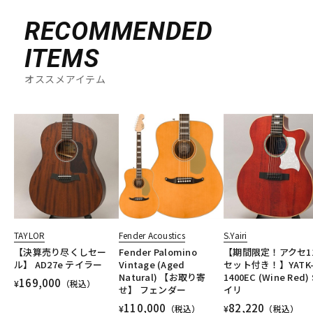
RECOMMENDED
ITEMS
オススメアイテム
TAYLOR
Fender Acoustics
S.Yairi
【決算売り尽くしセー
Fender Palomino
【期間限定！アクセ1
ル】 AD27e テイラー
Vintage (Aged
セット付き！】YATK
Natural) 【お取り寄
1400EC (Wine Red)
169,000
¥
（税込）
せ】 フェンダー
イリ
110,000
82,220
¥
（税込）
¥
（税込）