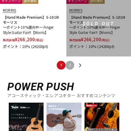
キャンペーン
送料無料
キャンペーン
送料無料
MORRIS
MORRIS
【Hand Made Premium】S-101III
【Hand Made Premium】S-101III
モーリス
モーリス
SOLD OUT
～ポイント10%還元中～ Finger
～ポイント10%還元中～ Finger
Style Guitar Fair!!【Morris】
Style Guitar Fair!!【Morris】
¥
266,200
¥
266,200
販売価格
(税込)
販売価格
(税込)
ポイント：10%
(24200pt)
ポイント：10%
(24200pt)
1
2
POWER PUSH
アコースティック・エレアコギター おすすめコンテンツ