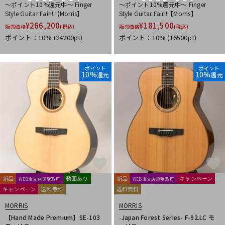
～ポイント10%還元中～ Finger
～ポイント10%還元中～ Finger
Style Guitar Fair!!【Morris】
Style Guitar Fair!!【Morris】
¥
266,200
¥
181,500
販売価格
(税込)
販売価格
(税込)
ポイント：10%
(24200pt)
ポイント：10%
(16500pt)
ポイント
ポイント
10%
10%
還元
還元
新品
動画あり
新品
キャンペーン
WEB注文店頭受取可
WEB注文店頭受取可
キャンペーン
送料無料
送料無料
MORRIS
MORRIS
【Hand Made Premium】SE-103
-Japan Forest Series- F-92.LC モ