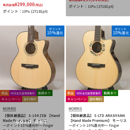
¥
299,000
販売価格
(税込)
ポイント：10%
(27181pt)
ポイント：10%
(27181pt)
ポイント
ポイント
10%
10%
還元
還元
新品
動画あり
新品
動画あり
WEB注文店頭受取可
WEB注文店頭受取可
キャンペーン
送料無料
キャンペーン
送料無料
MORRIS
MORRIS
【個体厳選品】 S-104 ZEB 【Hand
【個体厳選品】 S-LTD ARASIYAMA
Made Premium】 モーリス
【Hand Made Premium】 モーリス
SOLD OUT
～ポイント10%還元中～ Finger
～ポイント10%還元中～ Finger