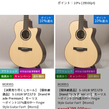
ポイント：10%
(29500pt)
DTM オンライン納品
レコーディング機器
ポイント
ポイント
10%
10%
還元
還元
配信/ライブ機器
楽器アクセサリ
中古
ヴィンテージ
アウトレット
アウトレット
WEB注文店頭受取可
WEB注文店頭受取可
動画あり
キャンペーン
送料無料
動画あり
キャンペーン
送料無料
MORRIS
MORRIS
【決算売り尽くしセール】【個体厳
【個体厳選品】 S-101III SPZ/LTD
選品】 S-101III SPZ/LTD 【Hand M
【Hand Made Premium】 モーリス
SOLD OUT
ade Premium】 モーリス
～ポイント10%還元中～ Finger
～ポイント10%還元中～ Finger
Style Guitar Fair!!【Morris】
Style Guitar Fair!!【Morris】
¥
299,000
販売価格
(税込)