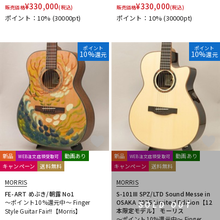
¥
330,000
¥
330,000
販売価格
(税込)
販売価格
(税込)
ポイント：10%
(30000pt)
ポイント：10%
(30000pt)
ポイント
ポイント
10%
10%
還元
還元
新品
動画あり
新品
動画あり
WEB注文店頭受取可
WEB注文店頭受取可
キャンペーン
送料無料
キャンペーン
送料無料
MORRIS
MORRIS
FE-ART めぶき/朝露 No1
S-101III SPZ/LTD Sound Messe in
～ポイント10%還元中～ Finger
OSAKA 2025 Limited Edition【12
SOLD OUT
本限定モデル】 モーリス
Style Guitar Fair!!【Morris】
～ポイント10%還元中～ Finger