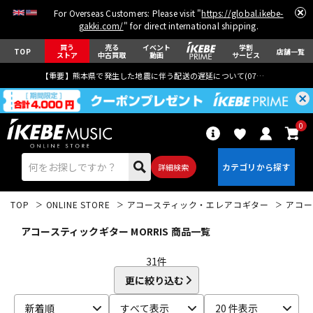
For Overseas Customers: Please visit "
https://global.ikebe-
gakki.com/
" for direct international shipping.
買う
売る
イベント
学割
TOP
店舗一覧
ストア
中古買取
動画
サービス
【重要】熊本県で発生した地震に伴う配送の遅延について(
07月29日
更新)
0
詳細検索
TOP
ONLINE STORE
アコースティック・エレアコギター
アコー
アコースティックギター MORRIS 商品一覧
31
件
更に絞り込む
エレキギター
アコギ/エレアコ
新着順
すべて表示
20 件表示