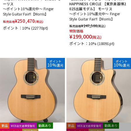
ーリス
HAPPINESS CIRCLE 【東京楽器博2
～ポイント10%還元中～ Finger
025出展モデル】 モーリス
～ポイント10%還元中～ Finger
Style Guitar Fair!!【Morris】
Style Guitar Fair!!【Morris】
¥
250,470
販売価格
(税込)
¥
247,500
販売価格
(税込)
ポイント：10%
(22770pt)
特別価格
¥
199,000
(税込)
ポイント：10%
(18091pt)
ポイント
ポイント
10%
10%
還元
還元
新品
動画あり
新品
動画あり
WEB注文店頭受取可
WEB注文店頭受取可