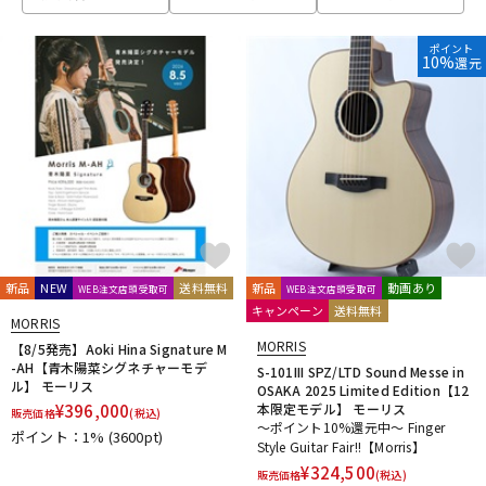
ベース
ウクレレ
ポイント
10%
還元
ドラム
パーカッション
キーボード
電子ピアノ
管楽器
その他楽器
新品
NEW
送料無料
新品
動画あり
WEB注文店頭受取可
WEB注文店頭受取可
キャンペーン
送料無料
MORRIS
アンプ
エフェクター
MORRIS
【8/5発売】Aoki Hina Signature M
-AH【青木陽菜シグネチャーモデ
S-101III SPZ/LTD Sound Messe in
ル】 モーリス
OSAKA 2025 Limited Edition【12
¥
396,000
本限定モデル】 モーリス
販売価格
(税込)
DJ機器
DTM
～ポイント10%還元中～ Finger
ポイント：1%
(3600pt)
Style Guitar Fair!!【Morris】
¥
324,500
販売価格
(税込)