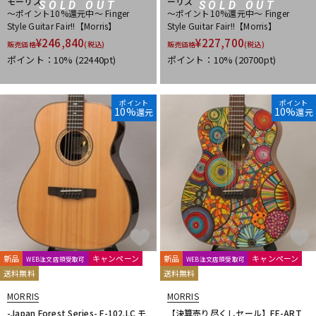
モーリス
ーリス
SOLD OUT
SOLD OUT
～ポイント10%還元中～ Finger
～ポイント10%還元中～ Finger
Style Guitar Fair!!【Morris】
Style Guitar Fair!!【Morris】
¥
246,840
¥
227,700
販売価格
(税込)
販売価格
(税込)
ポイント：10%
(22440pt)
ポイント：10%
(20700pt)
ポイント
ポイント
10%
10%
還元
還元
新品
キャンペーン
新品
キャンペーン
WEB注文店頭受取可
WEB注文店頭受取可
送料無料
送料無料
MORRIS
MORRIS
-Japan Forest Series- F-102.LC モ
【決算売り尽くしセール】FE-ART