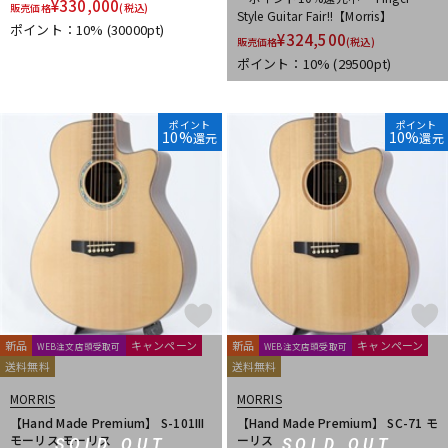
¥
330,000
販売価格
(税込)
Style Guitar Fair!!【Morris】
ポイント：10%
(30000pt)
¥
324,500
販売価格
(税込)
ポイント：10%
(29500pt)
ポイント
ポイント
10%
10%
還元
還元
新品
キャンペーン
新品
キャンペーン
WEB注文店頭受取可
WEB注文店頭受取可
送料無料
送料無料
MORRIS
MORRIS
【Hand Made Premium】 S-101III
【Hand Made Premium】 SC-71 モ
モーリス モーリス
ーリス
SOLD OUT
SOLD OUT