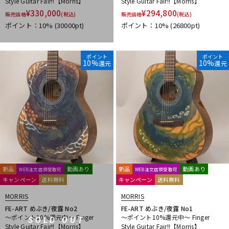
Style Guitar Fair!!【Morris】
Style Guitar Fair!!【Morris】
¥
330,000
¥
294,800
販売価格
(税込)
販売価格
(税込)
ポイント：10%
(30000pt)
ポイント：10%
(26800pt)
ポイント
ポイント
10%
10%
還元
還元
新品
動画あり
新品
動画あり
WEB注文店頭受取可
WEB注文店頭受取可
キャンペーン
送料無料
キャンペーン
送料無料
MORRIS
MORRIS
FE-ART めぶき/夜露 No2
FE-ART めぶき/夜露 No1
～ポイント10%還元中～ Finger
～ポイント10%還元中～ Finger
SOLD OUT
Style Guitar Fair!!【Morris】
Style Guitar Fair!!【Morris】