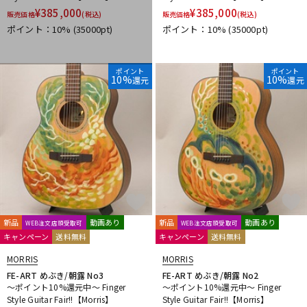
¥
385,000
¥
385,000
販売価格
(税込)
販売価格
(税込)
ポイント：10%
(35000pt)
ポイント：10%
(35000pt)
ポイント
ポイント
10%
10%
還元
還元
新品
動画あり
新品
動画あり
WEB注文店頭受取可
WEB注文店頭受取可
キャンペーン
送料無料
キャンペーン
送料無料
MORRIS
MORRIS
FE-ART めぶき/朝露 No3
FE-ART めぶき/朝露 No2
～ポイント10%還元中～ Finger
～ポイント10%還元中～ Finger
Style Guitar Fair!!【Morris】
Style Guitar Fair!!【Morris】