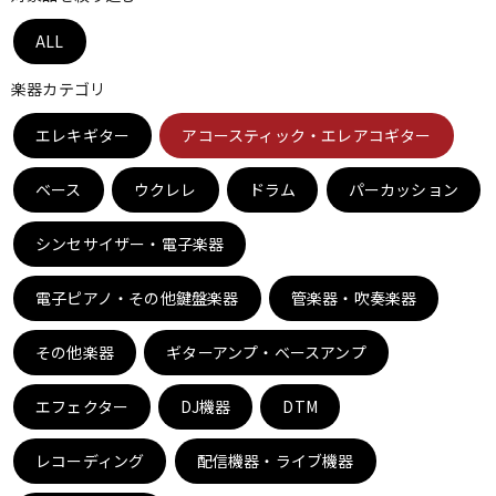
ベース
ウクレレ
ALL
楽器カテゴリ
ドラム
パーカッション
エレキギター
アコースティック・エレアコギター
ベース
ウクレレ
ドラム
パーカッション
キーボード
電子ピアノ
シンセサイザー・電子楽器
管楽器
その他楽器
電子ピアノ・その他鍵盤楽器
管楽器・吹奏楽器
その他楽器
ギターアンプ・ベースアンプ
アンプ
エフェクター
エフェクター
DJ機器
DTM
DJ機器
DTM
レコーディング
配信機器・ライブ機器