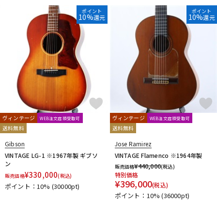
ポイント
ポイント
10%
10%
還元
還元
ヴィンテージ
ヴィンテージ
WEB注文店頭受取可
WEB注文店頭受取可
送料無料
送料無料
Gibson
Jose Ramirez
VINTAGE LG-1 ※1967年製 ギブソ
VINTAGE Flamenco ※1964年製
ン
¥
440,000
販売価格
(税込)
¥
330,000
特別価格
販売価格
(税込)
¥
396,000
(税込)
ポイント：10%
(30000pt)
ポイント：10%
(36000pt)