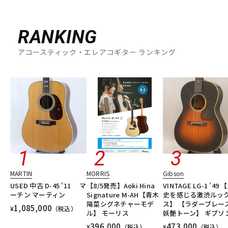
RANKING
アコースティック・エレアコギター ランキング
MARTIN
MORRIS
Gibson
USED 中古 D-45 '11 マ
【8/5発売】Aoki Hina
VINTAGE LG-1 ’49 
ーチン マーティン
Signature M-AH【青木
史を感じる激渋ルッ
陽菜シグネチャーモデ
ス】 【ラダーブレー
1,085,000
¥
（税込）
ル】 モーリス
妖艶トーン】 ギブソ
396,000
473,000
¥
（税込）
¥
（税込）