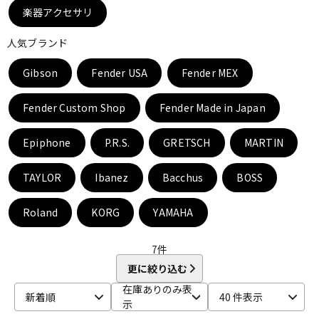
DTM オンライン納品
レコーディング機器
楽器アクセサリ
人気ブランド
配信/ライブ機器
楽器アクセサリ
Gibson
Fender USA
Fender MEX
Fender Custom Shop
Fender Made in Japan
中古
ヴィンテージ
Epiphone
P.R.S.
GRETSCH
MARTIN
TAYLOR
Ibanez
Bacchus
BOSS
Roland
KORG
YAMAHA
7
件
更に絞り込む
在庫ありのみ表
新着順
40 件表示
示