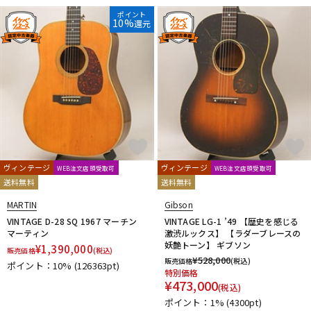
ポイント
10%
還元
ヴィンテージ
ヴィンテージ
WEB注文店頭受取可
WEB注文店頭受取可
送料無料
送料無料
MARTIN
Gibson
VINTAGE D-28 SQ 1967 マーチン
VINTAGE LG-1 ’49 【歴史を感じる
マーティン
激渋ルックス】 【ラダーブレースの
妖艶トーン】 ギブソン
¥
1,390,000
販売価格
(税込)
¥
528,000
販売価格
(税込)
ポイント：10%
(126363pt)
特別価格
¥
473,000
(税込)
ポイント：1%
(4300pt)