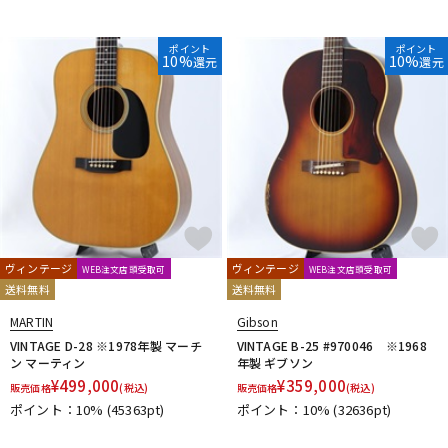
ポイント
ポイント
10%
10%
還元
還元
ヴィンテージ
ヴィンテージ
WEB注文店頭受取可
WEB注文店頭受取可
送料無料
送料無料
MARTIN
Gibson
VINTAGE D-28 ※1978年製 マーチ
VINTAGE B-25 #970046 ※1968
ン マーティン
年製 ギブソン
¥
499,000
¥
359,000
販売価格
(税込)
販売価格
(税込)
ポイント：10%
(45363pt)
ポイント：10%
(32636pt)