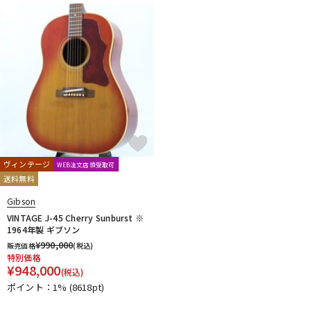
ヴィンテージ
WEB注文店頭受取可
送料無料
Gibson
VINTAGE J-45 Cherry Sunburst ※
1964年製 ギブソン
¥
990,000
販売価格
(税込)
特別価格
¥
948,000
(税込)
ポイント：1%
(8618pt)