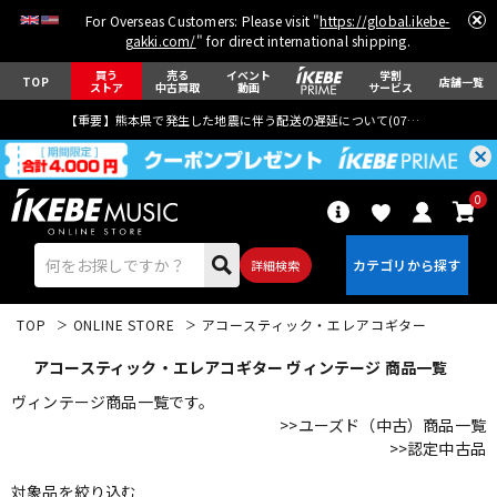
For Overseas Customers: Please visit "
https://global.ikebe-
gakki.com/
" for direct international shipping.
買う
売る
イベント
学割
TOP
店舗一覧
ストア
中古買取
動画
サービス
【重要】熊本県で発生した地震に伴う配送の遅延について(
07月29日
更新)
0
詳細検索
TOP
ONLINE STORE
アコースティック・エレアコギター
アコースティック・エレアコギター ヴィンテージ 商品一覧
ヴィンテージ商品一覧です。
>>ユーズド（中古）商品一覧
>>認定中古品
エレキギター
アコギ/エレアコ
対象品を絞り込む