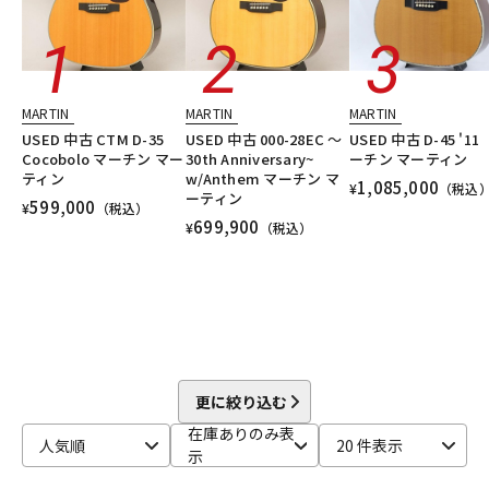
DTM オンライン納品
レコーディング機器
配信/ライブ機器
楽器アクセサリ
MARTIN
MARTIN
MARTIN
USED 中古 CTM D-35
USED 中古 000-28EC ～
USED 中古 D-45 '1
Cocobolo マーチン マー
30th Anniversary~
ーチン マーティン
中古
ヴィンテージ
ティン
w/Anthem マーチン マ
1,085,000
¥
（税込
ーティン
599,000
¥
（税込）
699,900
¥
（税込）
更に絞り込む
在庫ありのみ表
人気順
20 件表示
示