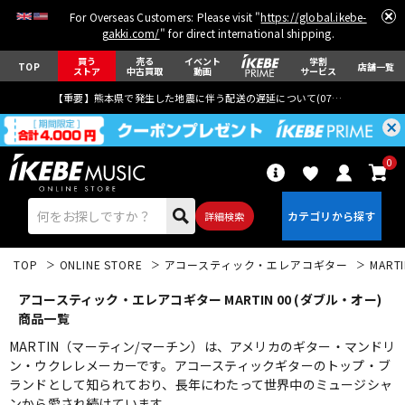
For Overseas Customers: Please visit "
https://global.ikebe-
gakki.com/
" for direct international shipping.
買う
売る
イベント
学割
TOP
店舗一覧
ストア
中古買取
動画
サービス
【重要】熊本県で発生した地震に伴う配送の遅延について(
07月29日
更新)
0
詳細検索
TOP
ONLINE STORE
アコースティック・エレアコギター
MART
アコースティック・エレアコギター MARTIN 00 (ダブル・オー)
商品一覧
MARTIN（マーティン/マーチン）は、アメリカのギター・マンドリ
ン・ウクレレメーカーです。アコースティックギターのトップ・ブ
エレキギター
アコギ/エレアコ
ランドとして知られており、長年にわたって世界中のミュージシャ
ンから愛され続けています。