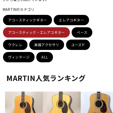
ベース
ウクレレ
MARTINのカテゴリ
アコースティックギター
エレアコギター
ドラム
パーカッション
アコースティック・エレアコギター
ベース
キーボード
電子ピアノ
ウクレレ
楽器アクセサリ
ユーズド
ヴィンテージ
ALL
管楽器
その他楽器
MARTIN人気ランキング
アンプ
エフェクター
DJ機器
DTM