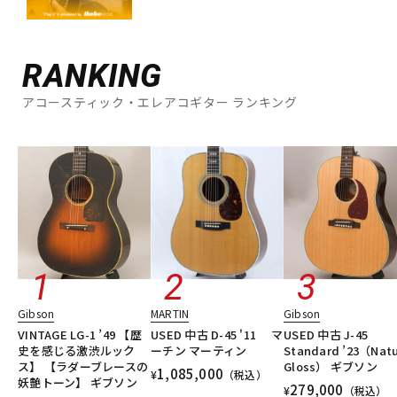
RANKING
アコースティック・エレアコギター ランキング
Gibson
MARTIN
Gibson
VINTAGE LG-1 ’49 【歴
USED 中古 D-45 '11 マ
USED 中古 J-45
史を感じる激渋ルック
ーチン マーティン
Standard ’23（Natu
ス】 【ラダーブレースの
Gloss） ギブソン
1,085,000
¥
（税込）
妖艶トーン】 ギブソン
279,000
¥
（税込）