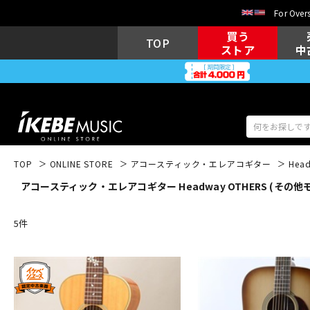
For Overs
買う
TOP
ストア
中
TOP
ONLINE STORE
アコースティック・エレアコギター
Hea
アコースティック・エレアコギター Headway OTHERS (その他
アコギ/エレ
エレキギター
アコ
5
件
キーボード
電子ピアノ