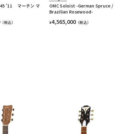
-45 '11 マーチン マ
OMC Soloist -German Spruce /
Brazilian Rosewood-
0
4,565,000
（税込）
¥
（税込）