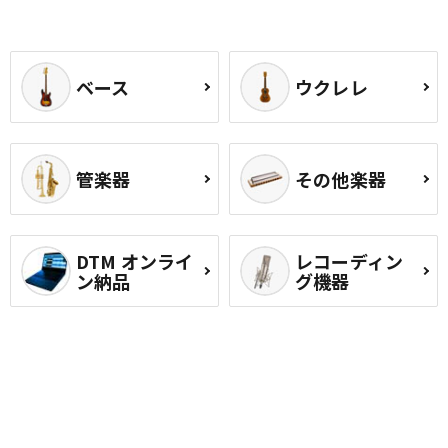
ベース
ウクレレ
管楽器
その他楽器
DTM オンライ
レコーディン
ン納品
グ機器