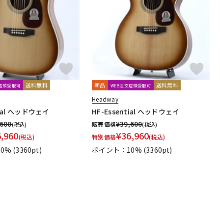
配信/ライブ
楽器アクセサ
機器
リ
送料無料
新品
送料無料
文店頭受取可
WEB注文店頭受取可
Headway
tial ヘッドウェイ
HF-Essential ヘッドウェイ
,600
¥
39,600
販売価格
(税込)
(税込)
6,960
¥
36,960
(税込)
特別価格
(税込)
0%
(3360pt)
ポイント：10%
(3360pt)