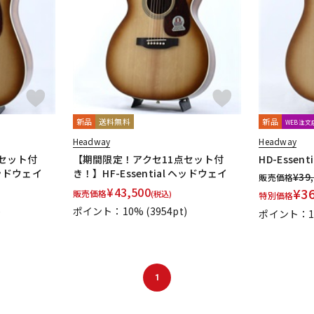
DTM オンラ
レコーディン
イン納品
グ機器
ジ
新品
送料無料
新品
WEB注
Headway
Headway
セット付
【期間限定！アクセ11点セット付
HD-Essen
ヘッドウェイ
き！】HF-Essential ヘッドウェイ
¥
39
販売価格
¥
43,500
¥
3
販売価格
(税込)
特別価格
)
ポイント：10%
(3954pt)
ポイント：1
1