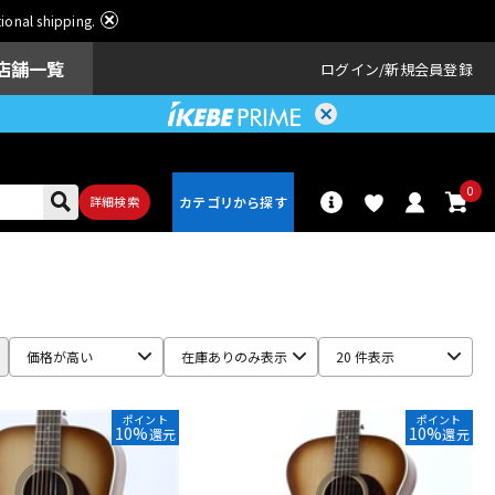
ational shipping.
店舗一覧
ログイン
新規会員登録
0
詳細検索
パーカッショ
ドラム
ン
価格が高い
在庫ありのみ表示
20 件表示
アンプ
エフェクター
ポイント
ポイント
10%
10%
還元
還元