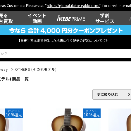
eas Customers: Please visit "
https://global.ikebe-gakki.com/
" for direct intern
売る
イベント
学割
古買取
動画
サービス
【重要】熊本県で発生した地震に伴う配送の遅延について(
07月29日
更新)
dway
OTHERS (その他モデル)
モデル) 商品一覧
ベース
ウクレレ
更に絞り込む
管楽器
その他楽器
ポイント
ポイント
10%
10%
還元
還元