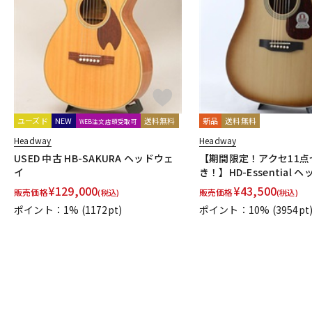
DJ機器
DTM
中古
ヴィンテー
ユーズド
NEW
送料無料
新品
送料無料
WEB注文店頭受取可
Headway
Headway
USED 中古 HB-SAKURA ヘッドウェ
【期間限定！アクセ11点
イ
き！】HD-Essential 
¥
129,000
¥
43,500
販売価格
販売価格
(税込)
(税込)
ポイント：1%
(1172pt)
ポイント：10%
(3954pt