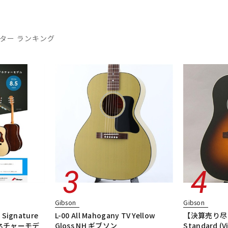
ター ランキング
Gibson
Gibson
Signature
L-00 All Mahogany TV Yellow
【決算売り尽
ネチャーモデ
Gloss NH ギブソン
Standard (V