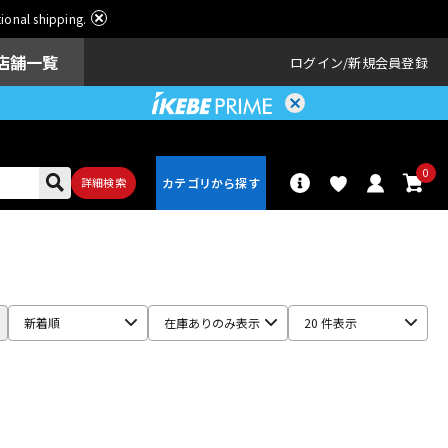
ational shipping.
店舗一覧
ログイン
新規会員登録
0
詳細検索
パーカッショ
ドラム
ン
新着順
在庫ありのみ表示
20 件表示
アンプ
エフェクター