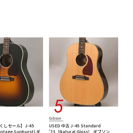
Gibson
くしセール】J-45
USED 中古 J-45 Standard
intage Sunburst) ギ
’23（Natural Gloss） ギブソン