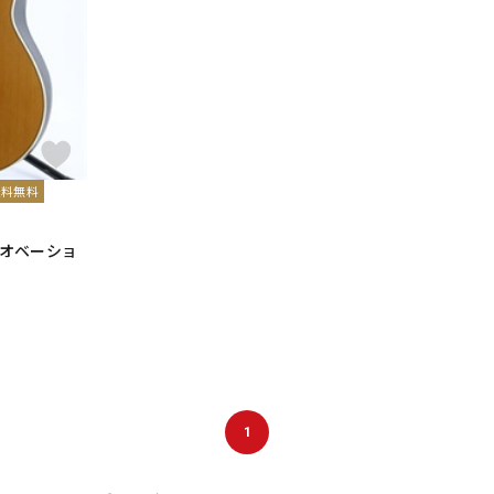
DTM オンラ
レコーディン
イン納品
グ機器
ジ
送料無料
ic オベーショ
1