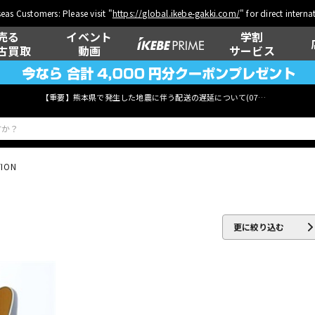
eas Customers: Please visit "
https://global.ikebe-gakki.com/
" for direct intern
売る
イベント
学割
古買取
動画
サービス
【重要】熊本県で発生した地震に伴う配送の遅延について(
07月29日
更新)
TION
ベース
ウクレレ
更に絞り込む
管楽器
その他楽器