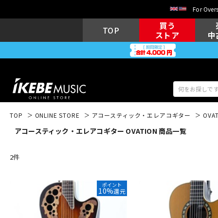
For Overs
買う
TOP
ストア
中
TOP
ONLINE STORE
アコースティック・エレアコギター
OVA
アコースティック・エレアコギター OVATION 商品一覧
アコギ/エレ
エレキギター
アコ
2
件
キーボード
電子ピアノ
ポイント
10%
還元