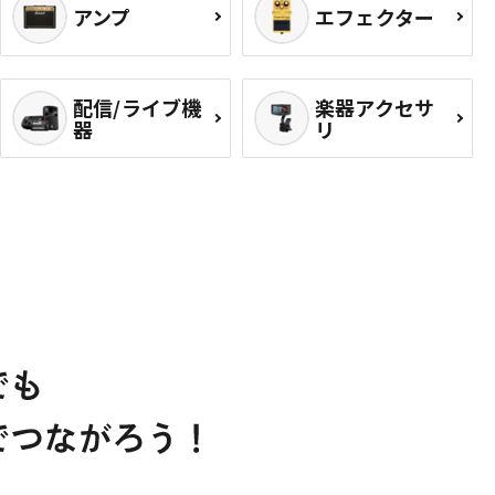
アンプ
エフェクター
配信/ライブ機
楽器アクセサ
器
リ