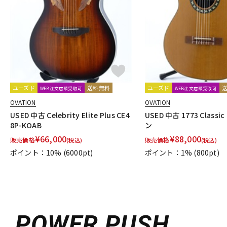
DJ機器
DTM
中古
ヴィンテー
ユーズド
送料無料
ユーズド
WEB注文店頭受取可
WEB注文店頭受取可
OVATION
OVATION
USED 中古 Celebrity Elite Plus CE4
USED 中古 1773 Class
8P-KOAB
ン
¥
66,000
¥
88,000
販売価格
販売価格
(税込)
(税込)
ポイント：10%
(6000pt)
ポイント：1%
(800pt)
POWER PUSH