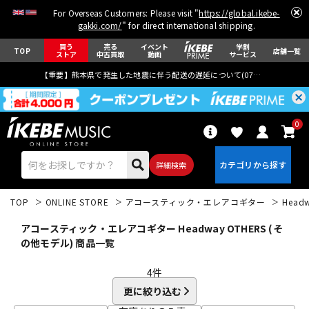
For Overseas Customers: Please visit "
https://global.ikebe-
gakki.com/
" for direct international shipping.
買う
売る
イベント
学割
TOP
店舗一覧
ストア
中古買取
動画
サービス
【重要】熊本県で発生した地震に伴う配送の遅延について(
07月29日
更新)
0
詳細検索
TOP
ONLINE STORE
アコースティック・エレアコギター
Head
アコースティック・エレアコギター Headway OTHERS (そ
の他モデル) 商品一覧
4
件
エレキギター
アコギ/エレアコ
更に絞り込む