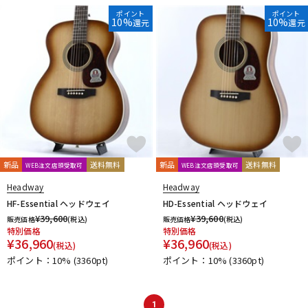
DTM オンライン納品
レコーディング機器
ポイント
ポイント
10%
10%
還元
還元
配信/ライブ機器
楽器アクセサリ
中古
ヴィンテージ
新品
送料無料
新品
送料無料
WEB注文店頭受取可
WEB注文店頭受取可
Headway
Headway
HF-Essential ヘッドウェイ
HD-Essential ヘッドウェイ
¥
39,600
¥
39,600
販売価格
(税込)
販売価格
(税込)
特別価格
特別価格
¥
36,960
¥
36,960
(税込)
(税込)
ポイント：10%
(3360pt)
ポイント：10%
(3360pt)
1