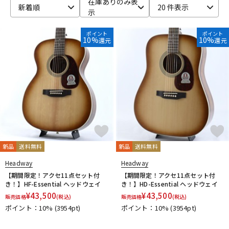
在庫ありのみ表
新着順
20 件表示
示
ベース
ウクレレ
ポイント
ポイント
10%
10%
還元
還元
ドラム
パーカッション
キーボード
電子ピアノ
管楽器
その他楽器
新品
送料無料
新品
送料無料
アンプ
エフェクター
Headway
Headway
【期間限定！アクセ11点セット付
【期間限定！アクセ11点セット付
き！】HF-Essential ヘッドウェイ
き！】HD-Essential ヘッドウェイ
¥
43,500
¥
43,500
販売価格
(税込)
販売価格
(税込)
DJ機器
DTM
ポイント：10%
(3954pt)
ポイント：10%
(3954pt)