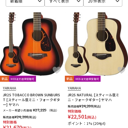
新着順
すべて表示
20 件表示
新品
新品
WEB注文店頭受取可
WEB注文店頭受取可
YAMAHA
YAMAHA
JR2S TOBACCO BROWN SUNBURS
JR2S NATURAL [スティール弦ミ
T [スティール弦ミニ・フォークギタ
ニ・フォークギター] ヤマハ
ー] ヤマハ
¥
24,200
販売価格
(税込)
¥27,225
メーカー希望小売価格
（税込）
特別価格
¥
22,501
¥
24,200
(税込)
販売価格
(税込)
特別価格
ポイント：1%
(204pt)
¥
21,670
(税込)