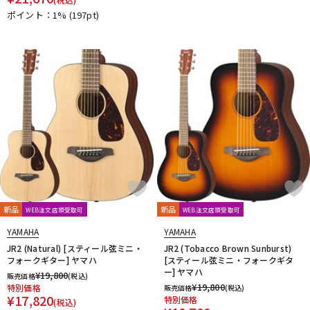
ポイント：1%
(197pt)
新品
新品
WEB注文店頭受取可
WEB注文店頭受取可
YAMAHA
YAMAHA
JR2 (Natural) [スティール弦ミニ・
JR2 (Tobacco Brown Sunburst)
フォークギター] ヤマハ
[スティール弦ミニ・フォークギタ
ー] ヤマハ
¥
19,800
販売価格
(税込)
¥
19,800
特別価格
販売価格
(税込)
¥
17,820
特別価格
(税込)