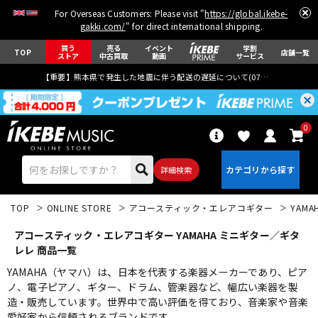
For Overseas Customers: Please visit "
https://global.ikebe-
gakki.com/
" for direct international shipping.
買う
売る
イベント
学割
TOP
店舗一覧
ストア
中古買取
動画
サービス
【重要】熊本県で発生した地震に伴う配送の遅延について(
07月29日
更新)
0
詳細検索
TOP
ONLINE STORE
アコースティック・エレアコギター
YAMA
アコースティック・エレアコギター YAMAHA ミニギター／ギタ
レレ 商品一覧
YAMAHA（ヤマハ）は、日本を代表する楽器メーカーであり、ピア
ノ、電子ピアノ、ギター、ドラム、管楽器など、幅広い楽器を製
エレキギター
アコギ/エレアコ
造・販売しています。世界中で高い評価を得ており、音楽家や音楽
愛好家から信頼されるブランドです。