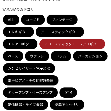
ベース
ウクレレ
YAMAHAのカテゴリ
ALL
ユーズド
ヴィンテージ
ドラム
パーカッション
エレキギター
アコースティックギター
キーボード
電子ピアノ
エレアコギター
アコースティック・エレアコギター
ベース
ウクレレ
ドラム
パーカッション
管楽器
その他楽器
シンセサイザー・電子楽器
アンプ
エフェクター
電子ピアノ・その他鍵盤楽器
ギターアンプ・ベースアンプ
DTM
DJ機器
DTM
配信機器・ライブ機器
楽器アクセサリ