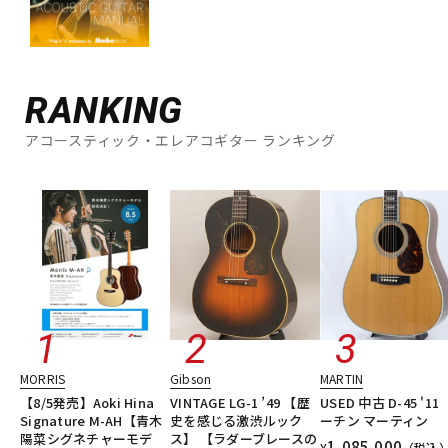
RANKING
アコースティック・エレアコギター ランキング
MORRIS
Gibson
MARTIN
【8/5発売】Aoki Hina
VINTAGE LG-1 ’49 【歴
USED 中古 D-45 '1
Signature M-AH【青木
史を感じる激渋ルック
ーチン マーティン
陽菜シグネチャーモデ
ス】 【ラダーブレースの
1,085,000
¥
（税込