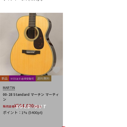
新品
送料無料
WEB注文店頭受取可
MARTIN
00-28 Standard マーチン マーティ
ン
¥
594,000
SOLD OUT
販売価格
(税込)
ポイント：1%
(5400pt)