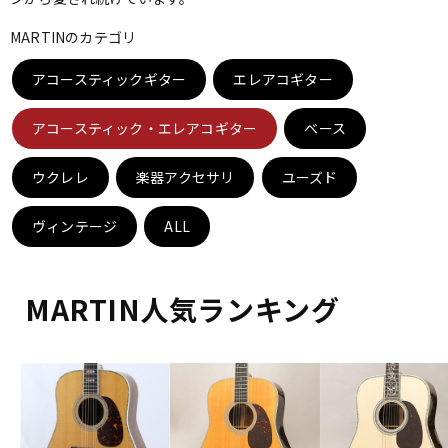
ベース
ウクレレ
MARTINのカテゴリ
アコースティックギター
エレアコギター
ドラム
パーカッション
アコースティック・エレアコギター
ベース
キーボード
電子ピアノ
ウクレレ
楽器アクセサリ
ユーズド
ヴィンテージ
ALL
管楽器
その他楽器
MARTIN人気ランキング
アンプ
エフェクター
DJ機器
DTM