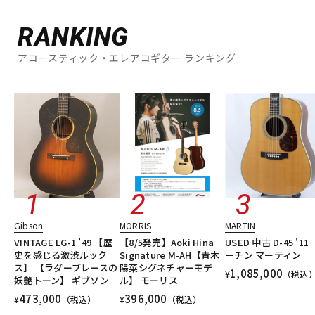
RANKING
アコースティック・エレアコギター ランキング
Gibson
MORRIS
MARTIN
VINTAGE LG-1 ’49 【歴
【8/5発売】Aoki Hina
USED 中古 D-45 '1
史を感じる激渋ルック
Signature M-AH【青木
ーチン マーティン
ス】 【ラダーブレースの
陽菜シグネチャーモデ
1,085,000
¥
（税込
妖艶トーン】 ギブソン
ル】 モーリス
473,000
396,000
¥
（税込）
¥
（税込）