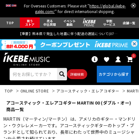
For Overseas Customers: Please visit "
https://global.ikebe-
gakki.com/
" for direct international shipping.
買う
売る
イベント
学割
TOP
店舗一覧
ストア
中古買取
動画
サービス
【重要】熊本県で発生した地震に伴う配送の遅延について(
07月29日
更新)
0
詳細検索
TOP
ONLINE STORE
アコースティック・エレアコギター
MART
アコースティック・エレアコギター MARTIN 00 (ダブル・オー)
商品一覧
MARTIN（マーティン/マーチン）は、アメリカのギター・マンドリ
ン・ウクレレメーカーです。アコースティックギターのトップ・ブ
エレキギター
アコギ/エレアコ
ランドとして知られており、長年にわたって世界中のミュージシャ
ンから愛され続けています。