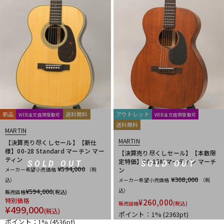
新品
送料無料
アウトレット
WEB注文店頭受取可
WEB注文店頭受取可
送料無料
MARTIN
MARTIN
【決算売り尽くしセール】【新仕
様】00-28 Standard マーチン マー
【決算売り尽くしセール】【本数限
ティン
定特価】00-15M マーティン マーチ
SOLD OUT
SOLD OUT
¥594,000
メーカー希望小売価格
（税
ン
¥308,000
込）
メーカー希望小売価格
（税
¥
594,000
込）
販売価格
(税込)
特別価格
¥
260,000
販売価格
(税込)
¥
499,000
(税込)
ポイント：1%
(2363pt)
ポイント：1%
(4536pt)