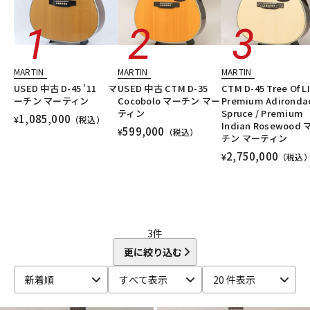
DTM オンライン納品
レコーディング機器
配信/ライブ機器
楽器アクセサリ
MARTIN
MARTIN
MARTIN
USED 中古 D-45 '11 マ
USED 中古 CTM D-35
CTM D-45 Tree Of LI
ーチン マーティン
Cocobolo マーチン マー
Premium Adironda
中古
ヴィンテージ
ティン
Spruce / Premium
1,085,000
¥
（税込）
Indian Rosewood
599,000
¥
（税込）
チン マーティン
2,750,000
¥
（税込
3
件
更に絞り込む
新着順
すべて表示
20 件表示