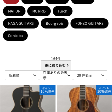
ベース
ウクレレ
MATON
MORRIS
Furch
NAGA GUITARS
Bourgeois
FONZO GUITARS
ドラム
パーカッション
Cordoba
キーボード
電子ピアノ
164
件
管楽器
その他楽器
更に絞り込む
在庫ありのみ表
新着順
20 件表示
示
アンプ
エフェクター
ポイント
ポイント
10%
10%
還元
還元
DJ機器
DTM