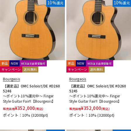
10%
10%
還元
還元
新品
NEW
新品
NEW
WEB注文店頭受取可
WEB注文店頭受取可
キャンペーン
送料無料
キャンペーン
送料無料
Bourgeois
Bourgeois
【選定品】OMC Soloist/DE #D260
【選定品】OMC Soloist/DE #D260
5246
5245
～ポイント10%還元中～ Finger
～ポイント10%還元中～ Finger
Style Guitar Fair!!【Bourgeois】
Style Guitar Fair!!【Bourgeois】
¥
352,000
¥
352,000
販売価格
(税込)
販売価格
(税込)
ポイント：10%
(32000pt)
ポイント：10%
(32000pt)