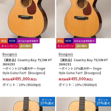
新品
NEW
新品
NEW
WEB注文店頭受取可
WEB注文店頭受取可
キャンペーン
送料無料
キャンペーン
送料無料
Bourgeois
Bourgeois
【選定品】Country Boy TS/OM #T
【選定品】Country Boy TS/OM #T
2606293
2606292
～ポイント10%還元中～ Finger
～ポイント10%還元中～ Finger
Style Guitar Fair!!【Bourgeois】
Style Guitar Fair!!【Bourgeois】
¥
495,000
¥
495,000
販売価格
(税込)
販売価格
(税込)
ポイント：10%
(45000pt)
ポイント：10%
(45000pt)
ポイント
ポイント
10%
10%
還元
還元