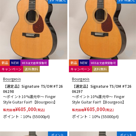
新品
NEW
新品
NEW
WEB注文店頭受取可
WEB注文店頭受取可
キャンペーン
送料無料
キャンペーン
送料無料
Bourgeois
Bourgeois
【選定品】Signature TS/OM #T26
【選定品】Signature TS/OM #T26
06298
06297
～ポイント10%還元中～ Finger
～ポイント10%還元中～ Finger
Style Guitar Fair!!【Bourgeois】
Style Guitar Fair!!【Bourgeois】
¥
605,000
¥
605,000
販売価格
(税込)
販売価格
(税込)
ポイント：10%
(55000pt)
ポイント：10%
(55000pt)
ポイント
ポイント