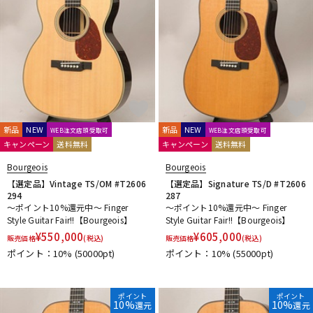
新品
NEW
新品
NEW
WEB注文店頭受取可
WEB注文店頭受取可
キャンペーン
送料無料
キャンペーン
送料無料
Bourgeois
Bourgeois
【選定品】Vintage TS/OM #T2606
【選定品】Signature TS/D #T2606
294
287
～ポイント10%還元中～ Finger
～ポイント10%還元中～ Finger
Style Guitar Fair!!【Bourgeois】
Style Guitar Fair!!【Bourgeois】
¥
550,000
¥
605,000
販売価格
(税込)
販売価格
(税込)
ポイント：10%
(50000pt)
ポイント：10%
(55000pt)
ポイント
ポイント
10%
10%
還元
還元