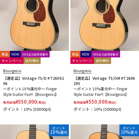
新品
NEW
新品
NEW
WEB注文店頭受取可
WEB注文店頭受取可
キャンペーン
送料無料
キャンペーン
送料無料
Bourgeois
Bourgeois
【選定品】Vintage TS/D #T26062
【選定品】Vintage TS/OM #T2606
96
295
～ポイント10%還元中～ Finger
～ポイント10%還元中～ Finger
Style Guitar Fair!!【Bourgeois】
Style Guitar Fair!!【Bourgeois】
¥
550,000
¥
550,000
販売価格
(税込)
販売価格
(税込)
ポイント：10%
(50000pt)
ポイント：10%
(50000pt)
ポイント
ポイント
10%
10%
還元
還元