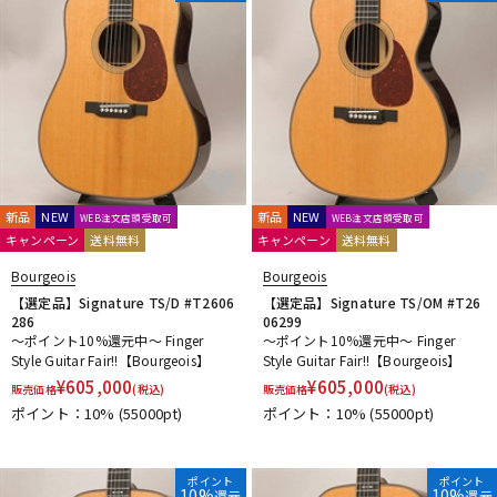
新品
NEW
新品
NEW
WEB注文店頭受取可
WEB注文店頭受取可
キャンペーン
送料無料
キャンペーン
送料無料
Bourgeois
Bourgeois
【選定品】Signature TS/D #T2606
【選定品】Signature TS/OM #T26
286
06299
～ポイント10%還元中～ Finger
～ポイント10%還元中～ Finger
Style Guitar Fair!!【Bourgeois】
Style Guitar Fair!!【Bourgeois】
¥
605,000
¥
605,000
販売価格
(税込)
販売価格
(税込)
ポイント：10%
(55000pt)
ポイント：10%
(55000pt)
ポイント
ポイント
10%
10%
還元
還元