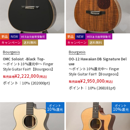
DTM オンライン納品
レコーディング機器
配信/ライブ機器
楽器アクセサリ
新品
NEW
新品
NEW
WEB注文店頭受取可
WEB注文店頭受取可
キャンペーン
送料無料
キャンペーン
送料無料
中古
ヴィンテージ
Bourgeois
Bourgeois
OMC Soloist -Black Top-
OO-12 Hawaiian DB Signature Del
～ポイント10%還元中～ Finger
uxe
～ポイント10%還元中～ Finger
Style Guitar Fair!!【Bourgeois】
Style Guitar Fair!!【Bourgeois】
¥
2,222,000
販売価格
(税込)
¥
2,950,000
販売価格
(税込)
ポイント：10%
(202000pt)
ポイント：10%
(268181pt)
ポイント
ポイント
10%
10%
還元
還元