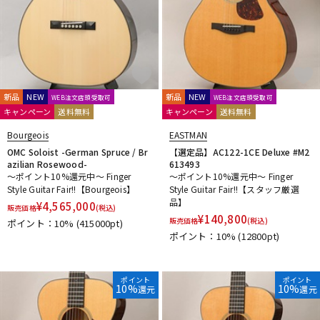
新品
NEW
新品
NEW
WEB注文店頭受取可
WEB注文店頭受取可
キャンペーン
送料無料
キャンペーン
送料無料
Bourgeois
EASTMAN
OMC Soloist -German Spruce / Br
【選定品】AC122-1CE Deluxe #M2
azilian Rosewood-
613493
～ポイント10%還元中～ Finger
～ポイント10%還元中～ Finger
Style Guitar Fair!!【Bourgeois】
Style Guitar Fair!!【スタッフ厳選
品】
¥
4,565,000
販売価格
(税込)
¥
140,800
販売価格
(税込)
ポイント：10%
(415000pt)
ポイント：10%
(12800pt)
ポイント
ポイント
10%
10%
還元
還元