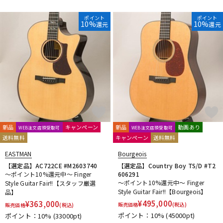
ポイント
ポイント
10%
10%
還元
還元
新品
キャンペーン
新品
動画あり
WEB注文店頭受取可
WEB注文店頭受取可
送料無料
キャンペーン
送料無料
EASTMAN
Bourgeois
【選定品】AC722CE #M2603740
【選定品】Country Boy TS/D #T2
～ポイント10%還元中～ Finger
606291
～ポイント10%還元中～ Finger
Style Guitar Fair!!【スタッフ厳選
Style Guitar Fair!!【Bourgeois】
品】
¥
495,000
¥
363,000
販売価格
(税込)
販売価格
(税込)
ポイント：10%
(45000pt)
ポイント：10%
(33000pt)