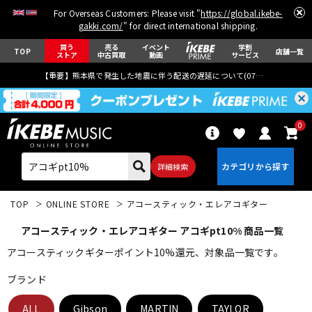
For Overseas Customers: Please visit "
https://global.ikebe-
gakki.com/
" for direct international shipping.
買う
売る
イベント
学割
TOP
店舗一覧
ストア
中古買取
動画
サービス
【重要】熊本県で発生した地震に伴う配送の遅延について(
07月29日
更新)
0
詳細検索
TOP
ONLINE STORE
アコースティック・エレアコギター
アコースティック・エレアコギター アコギpt10% 商品一覧
アコースティックギターポイント10%還元、対象品一覧です。
ブランド
エレキギター
アコギ/エレアコ
ALL
Gibson
MARTIN
TAYLOR