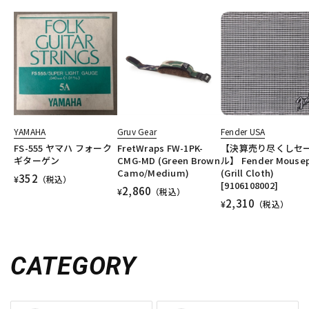
YAMAHA
Gruv Gear
Fender USA
FS-555 ヤマハ フォーク
FretWraps FW-1PK-
【決算売り尽くしセ
ギターゲン
CMG-MD (Green Brown
ル】 Fender Mouse
Camo/Medium)
(Grill Cloth)
352
¥
（税込）
[9106108002]
2,860
¥
（税込）
2,310
¥
（税込）
CATEGORY