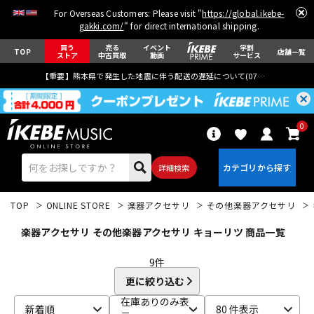
For Overseas Customers: Please visit "
https://global.ikebe-
gakki.com/
" for direct international shipping.
買う
売る
イベント
学割
TOP
店舗一覧
ストア
中古買取
動画
サービス
【重要】熊本県で発生した地震に伴う配送の遅延について(
07月29日
更新)
0
詳細検索
TOP
ONLINE STORE
楽器アクセサリ
その他楽器アクセサリ
楽器アクセサリ その他楽器アクセサリ キョーリツ 商品一覧
9
件
更に絞り込む
エレキギター
アコギ/エレアコ
在庫ありのみ表
新着順
80 件表示