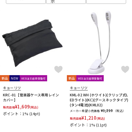
示
ベース
ウクレレ
ドラム
パーカッション
キーボード
電子ピアノ
管楽器
その他楽器
新品
NEW
新品
WEB注文店頭受取可
WEB注文店頭受取可
キョーリツ
キョーリツ
アンプ
エフェクター
KRC-01【管楽器ケース専用レイン
KML-02 WH (ホワイト)(クリップ式L
カバー】
EDライト)(KC)(グースネックタイプ)
(タン4電池)(KML02)
¥
1,609
販売価格
(税込)
¥1,210
メーカー希望小売価格
（税込）
ポイント：1%
(14pt)
DJ機器
DTM
¥
1,210
販売価格
(税込)
ポイント：1%
(11pt)