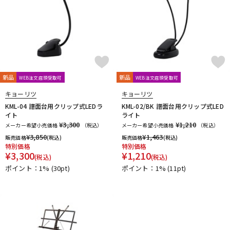
新品
新品
WEB注文店頭受取可
WEB注文店頭受取可
キョーリツ
キョーリツ
KML-04 譜面台用クリップ式LEDラ
KML-02/BK 譜面台用クリップ式LED
イト
ライト
¥3,300
¥1,210
メーカー希望小売価格
（税込）
メーカー希望小売価格
（税込）
¥
3,850
¥
1,463
販売価格
(税込)
販売価格
(税込)
特別価格
特別価格
¥
3,300
¥
1,210
(税込)
(税込)
ポイント：1%
(30pt)
ポイント：1%
(11pt)