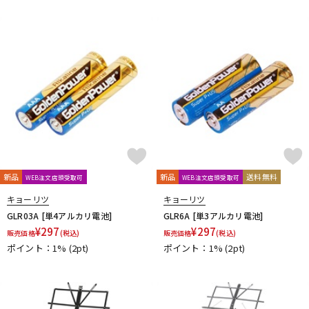
DTM オンライン納品
レコーディング機器
配信/ライブ機器
楽器アクセサリ
中古
ヴィンテージ
新品
新品
送料無料
WEB注文店頭受取可
WEB注文店頭受取可
キョーリツ
キョーリツ
GLR03A [単4アルカリ電池]
GLR6A [単3アルカリ電池]
¥
297
¥
297
販売価格
(税込)
販売価格
(税込)
ポイント：1%
(2pt)
ポイント：1%
(2pt)