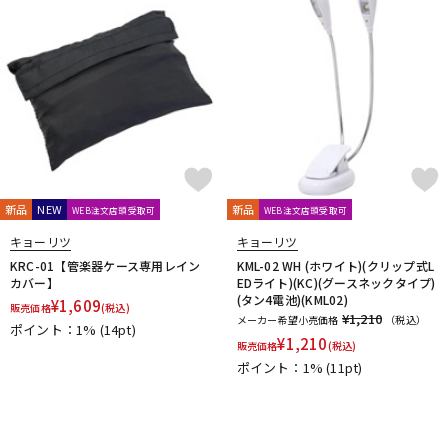
ドラム
パーカッション
キーボード
電子ピアノ
管楽器
その他楽器
新品
NEW
新品
WEB注文店頭受取可
WEB注文店頭受取可
キョーリツ
キョーリツ
アンプ
エフェクター
KRC-01【管楽器ケース専用レイン
KML-02 WH (ホワイト)(クリップ式L
カバー】
EDライト)(KC)(グースネックタイプ)
(タン4電池)(KML02)
¥
1,609
販売価格
(税込)
¥1,210
メーカー希望小売価格
（税込）
ポイント：1%
(14pt)
DJ機器
DTM
¥
1,210
販売価格
(税込)
ポイント：1%
(11pt)
DTM オンライン納品
レコーディング機器