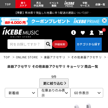
買う
売る
イベント
学割
TOP
店舗一覧
ストア
中古買取
動画
サービス
【重要】熊本県で発生した地震に伴う配送の遅延について(
07月29日
更新)
0
詳細検索
TOP
ONLINE STORE
楽器アクセサリ
その他楽器アクセサリ
楽器アクセサリ その他楽器アクセサリ キョーリツ 商品一覧
9
件
更に絞り込む
エレキギター
アコギ/エレアコ
在庫ありのみ表
新着順
60 件表示
示
ベース
ウクレレ