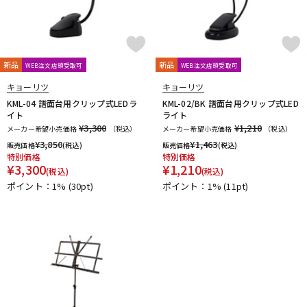
新品
新品
WEB注文店頭受取可
WEB注文店頭受取可
キョーリツ
キョーリツ
KML-04 譜面台用クリップ式LEDラ
KML-02/BK 譜面台用クリップ式LED
イト
ライト
¥3,300
¥1,210
メーカー希望小売価格
（税込）
メーカー希望小売価格
（税込）
¥
3,850
¥
1,463
販売価格
(税込)
販売価格
(税込)
特別価格
特別価格
¥
3,300
¥
1,210
(税込)
(税込)
ポイント：1%
(30pt)
ポイント：1%
(11pt)