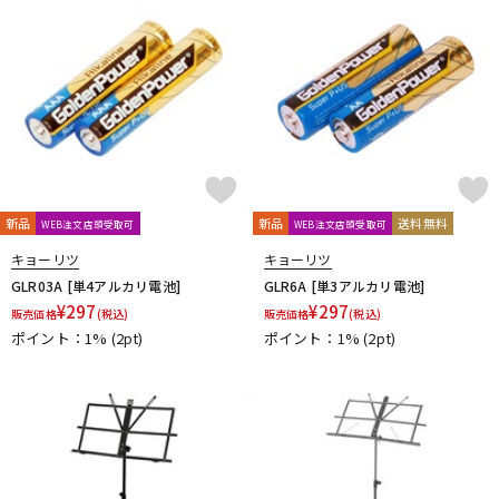
配信/ライブ機器
楽器アクセサリ
中古
ヴィンテージ
新品
新品
送料無料
WEB注文店頭受取可
WEB注文店頭受取可
キョーリツ
キョーリツ
GLR03A [単4アルカリ電池]
GLR6A [単3アルカリ電池]
¥
297
¥
297
販売価格
(税込)
販売価格
(税込)
ポイント：1%
(2pt)
ポイント：1%
(2pt)