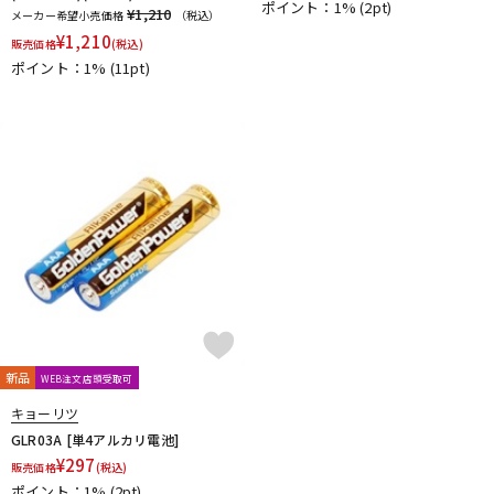
ポイント：1%
(2pt)
¥1,210
メーカー希望小売価格
（税込）
¥
1,210
販売価格
(税込)
ポイント：1%
(11pt)
新品
WEB注文店頭受取可
キョーリツ
GLR03A [単4アルカリ電池]
¥
297
販売価格
(税込)
ポイント：1%
(2pt)