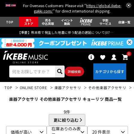
For Overseas Customers: Please visit "
https://global.ikebe-
gakki.com/
" for direct international shipping.
買う
売る
イベント
学割
TOP
店舗一覧
ストア
中古買取
動画
サービス
【重要】熊本県で発生した地震に伴う配送の遅延について(
07月29日
更新)
0
詳細検索
TOP
ONLINE STORE
楽器アクセサリ
その他楽器アクセサリ
楽器アクセサリ その他楽器アクセサリ キョーリツ 商品一覧
9
件
更に絞り込む
エレキギター
アコギ/エレアコ
在庫ありのみ表
価格が高い
20 件表示