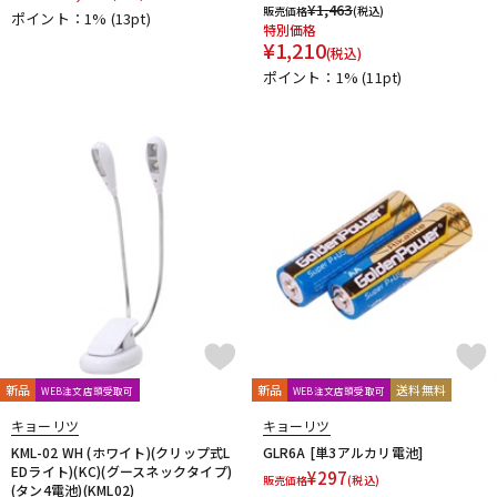
¥
1,463
販売価格
(税込)
ポイント：1%
(13pt)
特別価格
¥
1,210
(税込)
ポイント：1%
(11pt)
新品
新品
送料無料
WEB注文店頭受取可
WEB注文店頭受取可
キョーリツ
キョーリツ
KML-02 WH (ホワイト)(クリップ式L
GLR6A [単3アルカリ電池]
EDライト)(KC)(グースネックタイプ)
¥
297
販売価格
(税込)
(タン4電池)(KML02)