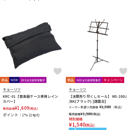
DTM オンライン納品
レコーディング機器
配信/ライブ機器
楽器アクセサリ
中古
ヴィンテージ
新品
NEW
新品
キャンペーン
WEB注文店頭受取可
WEB注文店頭受取可
キョーリツ
キョーリツ
KRC-01【管楽器ケース専用レイン
【決算売り尽くしセール】 MS-200J
カバー】
/BK(ブラック) [譜面台]
¥1,980
¥
1,609
メーカー希望小売価格
（税込）
販売価格
(税込)
¥
1,980
販売価格
(税込)
ポイント：1%
(14pt)
特別価格
¥
1,540
(税込)