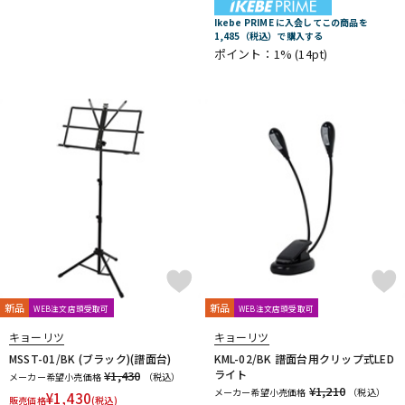
Ikebe PRIME に入会してこの商品を
1,485（税込）で購入する
ポイント：1%
(14pt)
新品
新品
WEB注文店頭受取可
WEB注文店頭受取可
キョーリツ
キョーリツ
MSST-01/BK (ブラック)(譜面台)
KML-02/BK 譜面台用クリップ式LED
ライト
¥1,430
メーカー希望小売価格
（税込）
¥1,210
メーカー希望小売価格
（税込）
¥
1,430
販売価格
(税込)