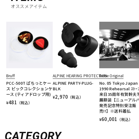
オススメアイテム
Bruff
ALPINE HEARING PROTECTION
Ikebe Original
PCC-500T ぱちっとケー
ALPINE PARTY-PLUG-
No. 05 Tokyo Japan
ス ピックコレクションケ
BLK
1990 Rehearsal ｽﾄｰ
ース (ティアドロップ用)
来日35周年有賀幹夫
2,970
¥
（税込）
展額装【ニューアル
481
¥
（税込）
発売記念特別受注販
売!!】※送料着払
60,001
¥
（税込）
CATEGORY