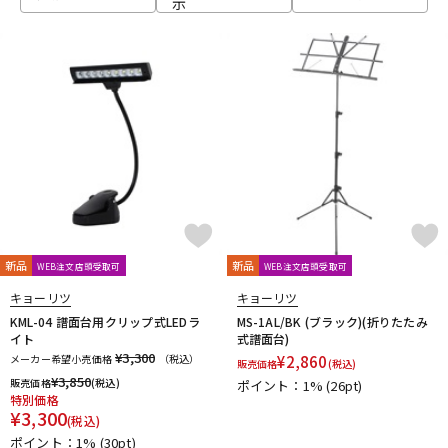
示
ベース
ウクレレ
ドラム
パーカッション
キーボード
電子ピアノ
管楽器
その他楽器
新品
新品
WEB注文店頭受取可
WEB注文店頭受取可
キョーリツ
キョーリツ
アンプ
エフェクター
KML-04 譜面台用クリップ式LEDラ
MS-1AL/BK (ブラック)(折りたたみ
イト
式譜面台)
¥3,300
メーカー希望小売価格
（税込）
¥
2,860
販売価格
(税込)
¥
3,850
販売価格
(税込)
ポイント：1%
(26pt)
DJ機器
DTM
特別価格
¥
3,300
(税込)
ポイント：1%
(30pt)