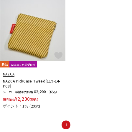
DTM オンライン納品
レコーディング機器
配信/ライブ機器
楽器アクセサリ
中古
ヴィンテージ
新品
WEB注文店頭受取可
NAZCA
NAZCA PickCase Tweed[119-14-
PC8]
¥2,200
メーカー希望小売価格
（税込）
¥
2,200
販売価格
(税込)
ポイント：1%
(20pt)
1