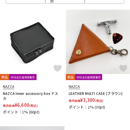
示
ベース
ウクレレ
ドラム
パーカッション
キーボード
電子ピアノ
管楽器
その他楽器
新品
新品
WEB注文店頭受取可
WEB注文店頭受取可
NAZCA
NAZCA
アンプ
エフェクター
NAZCA Inner accessory box ナス
LEATHER MULTI CASE (ブラウン)
カ
¥
3,300
販売価格
(税込)
¥
6,600
販売価格
(税込)
ポイント：1%
(30pt)
ポイント：1%
(60pt)
DJ機器
DTM