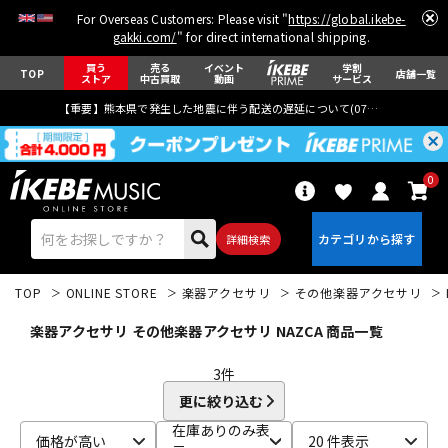
For Overseas Customers: Please visit "
https://global.ikebe-
gakki.com/
" for direct international shipping.
買う
売る
イベント
学割
TOP
店舗一覧
ストア
中古買取
動画
サービス
【重要】熊本県で発生した地震に伴う配送の遅延について(
07月29日
更新)
0
詳細検索
TOP
ONLINE STORE
楽器アクセサリ
その他楽器アクセサリ
楽器アクセサリ その他楽器アクセサリ NAZCA 商品一覧
3
件
更に絞り込む
エレキギター
アコギ/エレアコ
在庫ありのみ表
価格が高い
20 件表示