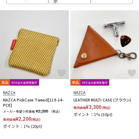
示
ベース
ウクレレ
ドラム
パーカッション
キーボード
電子ピアノ
管楽器
その他楽器
新品
新品
WEB注文店頭受取可
WEB注文店頭受取可
NAZCA
NAZCA
アンプ
エフェクター
NAZCA PickCase Tweed[119-14-
LEATHER MULTI CASE (ブラウン)
PC8]
¥
3,300
販売価格
(税込)
¥2,200
メーカー希望小売価格
（税込）
ポイント：1%
(30pt)
¥
2,200
販売価格
(税込)
DJ機器
DTM
ポイント：1%
(20pt)