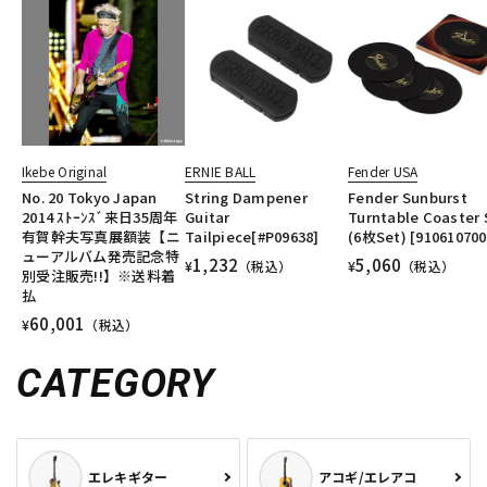
Ikebe Original
ERNIE BALL
Fender USA
No. 20 Tokyo Japan
String Dampener
Fender Sunburst
2014 ｽﾄｰﾝｽﾞ来日35周年
Guitar
Turntable Coaster 
有賀幹夫写真展額装【ニ
Tailpiece[#P09638]
(6枚Set) [910610700
ューアルバム発売記念特
1,232
5,060
¥
（税込）
¥
（税込）
別受注販売!!】※送料着
払
60,001
¥
（税込）
CATEGORY
エレキギター
アコギ/エレアコ