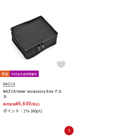
DTM オンライン納品
レコーディング機器
配信/ライブ機器
楽器アクセサリ
中古
ヴィンテージ
新品
WEB注文店頭受取可
NAZCA
NAZCA Inner accessory box ナス
カ
¥
6,600
販売価格
(税込)
ポイント：1%
(60pt)
1