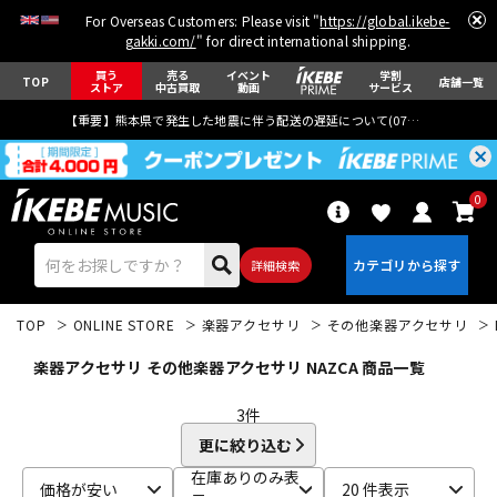
For Overseas Customers: Please visit "
https://global.ikebe-
gakki.com/
" for direct international shipping.
買う
売る
イベント
学割
TOP
店舗一覧
ストア
中古買取
動画
サービス
【重要】熊本県で発生した地震に伴う配送の遅延について(
07月29日
更新)
0
詳細検索
TOP
ONLINE STORE
楽器アクセサリ
その他楽器アクセサリ
楽器アクセサリ その他楽器アクセサリ NAZCA 商品一覧
3
件
更に絞り込む
エレキギター
アコギ/エレアコ
在庫ありのみ表
価格が安い
20 件表示