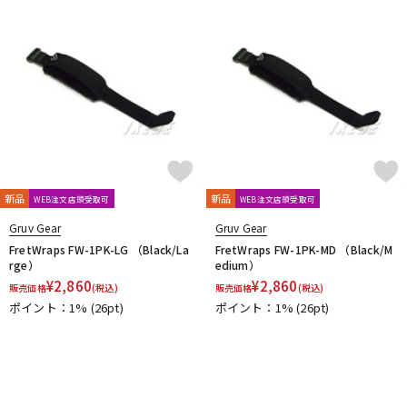
DTM オンライン納品
レコーディング機器
配信/ライブ機器
楽器アクセサリ
中古
ヴィンテージ
新品
新品
WEB注文店頭受取可
WEB注文店頭受取可
Gruv Gear
Gruv Gear
FretWraps FW-1PK-LG （Black/La
FretWraps FW-1PK-MD （Black/M
rge）
edium）
¥
2,860
¥
2,860
販売価格
(税込)
販売価格
(税込)
ポイント：1%
(26pt)
ポイント：1%
(26pt)