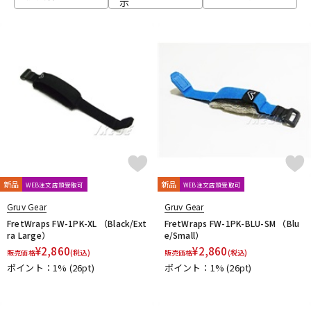
示
ベース
ウクレレ
ドラム
パーカッション
キーボード
電子ピアノ
管楽器
その他楽器
新品
新品
WEB注文店頭受取可
WEB注文店頭受取可
Gruv Gear
Gruv Gear
アンプ
エフェクター
FretWraps FW-1PK-XL （Black/Ext
FretWraps FW-1PK-BLU-SM （Blu
ra Large）
e/Small）
¥
2,860
¥
2,860
販売価格
(税込)
販売価格
(税込)
ポイント：1%
(26pt)
ポイント：1%
(26pt)
DJ機器
DTM