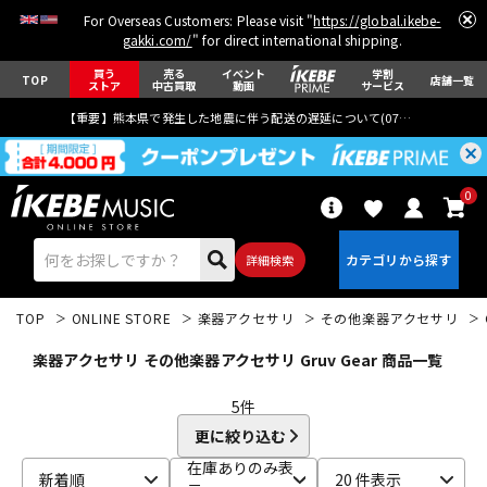
For Overseas Customers: Please visit "
https://global.ikebe-
gakki.com/
" for direct international shipping.
買う
売る
イベント
学割
TOP
店舗一覧
ストア
中古買取
動画
サービス
【重要】熊本県で発生した地震に伴う配送の遅延について(
07月29日
更新)
0
詳細検索
TOP
ONLINE STORE
楽器アクセサリ
その他楽器アクセサリ
楽器アクセサリ その他楽器アクセサリ Gruv Gear 商品一覧
5
件
更に絞り込む
エレキギター
アコギ/エレアコ
在庫ありのみ表
新着順
20 件表示