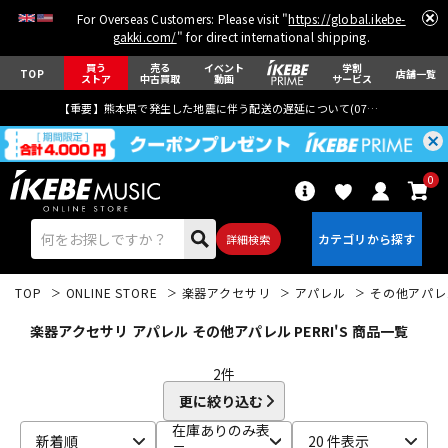
For Overseas Customers: Please visit "
https://global.ikebe-
gakki.com/
" for direct international shipping.
買う
売る
イベント
学割
TOP
店舗一覧
ストア
中古買取
動画
サービス
【重要】熊本県で発生した地震に伴う配送の遅延について(
07月29日
更新)
0
詳細検索
TOP
ONLINE STORE
楽器アクセサリ
アパレル
その他アパレ
楽器アクセサリ アパレル その他アパレル PERRI'S 商品一覧
2
件
更に絞り込む
エレキギター
アコギ/エレアコ
在庫ありのみ表
新着順
20 件表示