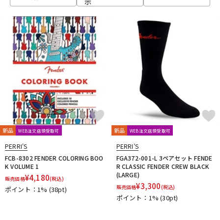
示
ベース
ウクレレ
ドラム
パーカッション
キーボード
電子ピアノ
管楽器
その他楽器
新品
新品
WEB注文店頭受取可
WEB注文店頭受取可
PERRI'S
PERRI'S
アンプ
エフェクター
FCB-8302 FENDER COLORING BOO
FGA372-001-L 3ペアセット FENDE
K VOLUME 1
R CLASSIC FENDER CREW BLACK
(LARGE)
¥
4,180
販売価格
(税込)
¥
3,300
販売価格
(税込)
ポイント：1%
(38pt)
DJ機器
DTM
ポイント：1%
(30pt)