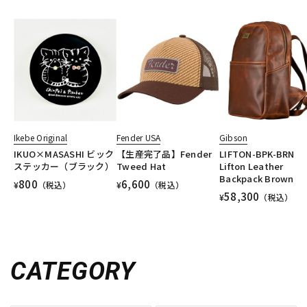
Ikebe Original
Fender USA
Gibson
IKUO×MASASHI ビック
【生産完了品】Fender
LIFTON-BPK-BRN
ステッカー（ブラック）
Tweed Hat
Lifton Leather
Backpack Brown
800
6,600
¥
（税込）
¥
（税込）
58,300
¥
（税込）
CATEGORY