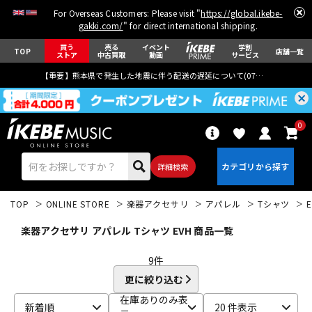
For Overseas Customers: Please visit "
https://global.ikebe-
gakki.com/
" for direct international shipping.
買う
売る
イベント
学割
TOP
店舗一覧
ストア
中古買取
動画
サービス
【重要】熊本県で発生した地震に伴う配送の遅延について(
07月29日
更新)
0
詳細検索
TOP
ONLINE STORE
楽器アクセサリ
アパレル
Tシャツ
楽器アクセサリ アパレル Tシャツ EVH 商品一覧
9
件
更に絞り込む
エレキギター
アコギ/エレアコ
在庫ありのみ表
新着順
20 件表示