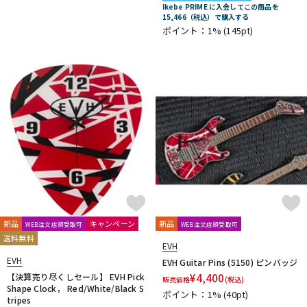
Ikebe PRIME に入会してこの商品を
DTM オンライン納品
レコーディング機器
15,466（税込）で購入する
ポイント：1%
(145pt)
配信/ライブ機器
楽器アクセサリ
中古
ヴィンテージ
新品
キャンペーン
新品
WEB注文店頭受取可
WEB注文店頭受取可
送料無料
EVH
EVH
EVH Guitar Pins (5150) ピンバッジ
【決算売り尽くしセール】 EVH Pick
¥
4,400
販売価格
(税込)
Shape Clock， Red/White/Black S
ポイント：1%
(40pt)
tripes