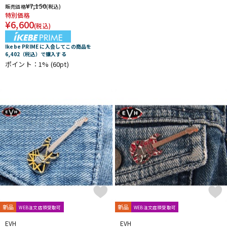
¥
7,150
販売価格
(税込)
特別価格
¥
6,600
(税込)
Ikebe PRIME に入会してこの商品を
6,402（税込）で購入する
ポイント：1%
(60pt)
新品
新品
WEB注文店頭受取可
WEB注文店頭受取可
EVH
EVH