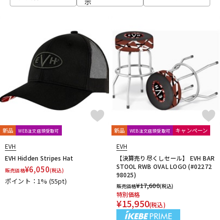
示
ベース
ウクレレ
ドラム
パーカッション
キーボード
電子ピアノ
管楽器
その他楽器
新品
新品
キャンペーン
WEB注文店頭受取可
WEB注文店頭受取可
EVH
EVH
アンプ
エフェクター
EVH Hidden Stripes Hat
【決算売り尽くしセール】 EVH BAR
STOOL RWB OVAL LOGO (#02272
¥
6,050
販売価格
(税込)
98025)
ポイント：1%
(55pt)
¥
17,600
販売価格
(税込)
DJ機器
DTM
特別価格
¥
15,950
(税込)