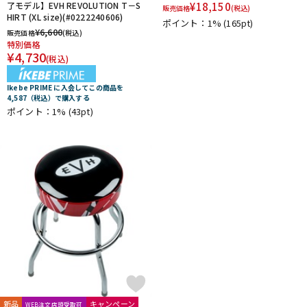
了モデル】EVH REVOLUTION T－S
¥
18,150
販売価格
(税込)
HIRT (XL size)(#0222240606)
ポイント：1%
(165pt)
¥
6,600
販売価格
(税込)
特別価格
¥
4,730
(税込)
Ikebe PRIME に入会してこの商品を
4,587（税込）で購入する
ポイント：1%
(43pt)
新品
キャンペーン
WEB注文店頭受取可