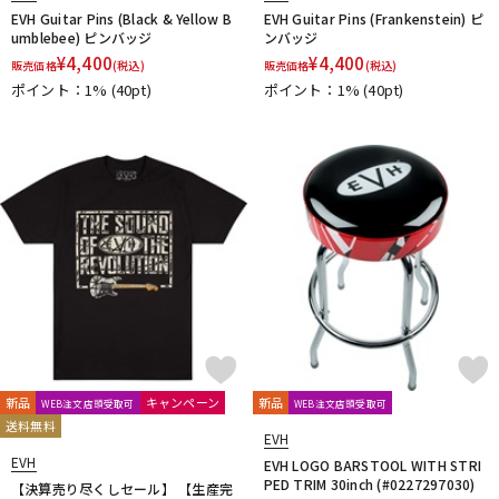
EVH Guitar Pins (Black & Yellow B
EVH Guitar Pins (Frankenstein) ピ
umblebee) ピンバッジ
ンバッジ
¥
4,400
¥
4,400
販売価格
(税込)
販売価格
(税込)
ポイント：1%
(40pt)
ポイント：1%
(40pt)
新品
キャンペーン
新品
WEB注文店頭受取可
WEB注文店頭受取可
送料無料
EVH
EVH
EVH LOGO BARSTOOL WITH STRI
PED TRIM 30inch (#0227297030)
【決算売り尽くしセール】 【生産完