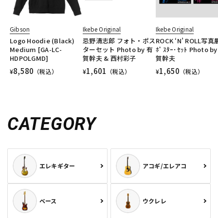
Gibson
Ikebe Original
Ikebe Original
Logo Hoodie (Black)
忌野清志郎 フォト・ポス
ROCK ‘N’ ROLL写真
Medium [GA-LC-
ターセット Photo by 有
ﾎﾟｽﾀｰ･ｾｯﾄ Photo b
HDPOLGMD]
賀幹夫 & 西村彩子
賀幹夫
8,580
1,601
1,650
¥
（税込）
¥
（税込）
¥
（税込）
CATEGORY
エレキギター
アコギ/エレアコ
ベース
ウクレレ