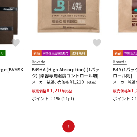
DTM オンラ
レコーディン
イン納品
グ機器
ジ
あり
新品
送料無料
新品
WEB注文店頭受取可
WEB注
Boveda
Boveda
arge [BVMSK
B49HA (High Absorption) (1パッ
B49 (1パ
ク) [楽器専用湿度コントロール剤]
ロール剤]
¥1,210
メーカー希望小売価格
メーカー希望
（税込）
¥
1,210
¥
1,
販売価格
販売価格
(税込)
ポイント：1%
(11pt)
ポイント：
1