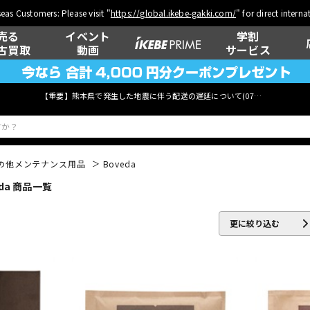
eas Customers: Please visit "
https://global.ikebe-gakki.com/
" for direct intern
売る
イベント
学割
古買取
動画
サービス
【重要】熊本県で発生した地震に伴う配送の遅延について(
07月29日
更新)
の他メンテナンス用品
Boveda
da 商品一覧
ベース
ウクレレ
更に絞り込む
管楽器
その他楽器