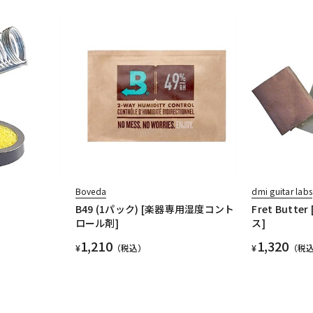
Boveda
dmi guitar labs
B49 (1パック) [楽器専用湿度コント
Fret But
ロール剤]
ス]
1,210
1,320
¥
（税込）
¥
（税