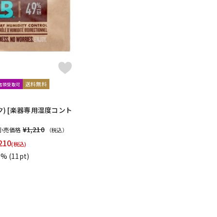
配信/ライブ
楽器アクセサ
機器
リ
送料無料
文店頭受取可
ック) [楽器専用湿度コント
¥1,210
小売価格
（税込）
210
(税込)
1%
(11pt)