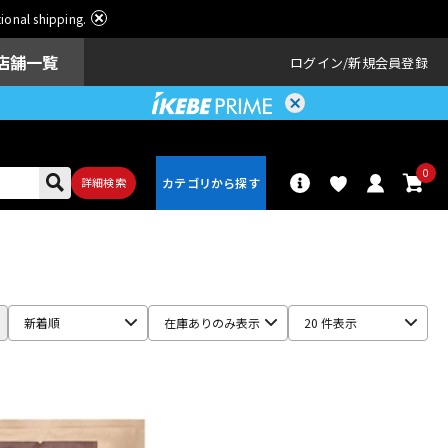
ational shipping.
店舗一覧
ログイン
新規会員登録
0
詳細検索
パーカッショ
ドラム
ン
新着順
在庫ありのみ表示
20 件表示
アンプ
エフェクター