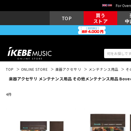
For Overs
買う
TOP
ストア
中
TOP
ONLINE STORE
楽器アクセサリ
メンテナンス用品
そ
楽器アクセサリ メンテナンス用品 その他メンテナンス用品 Bove
アコギ/エレ
エレキギター
アコ
4
件
キーボード
電子ピアノ