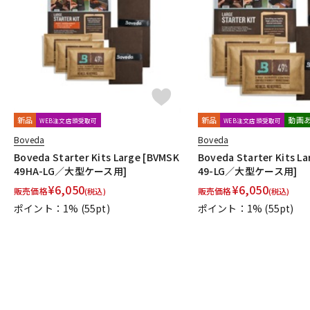
DJ機器
DTM
中古
ヴィンテー
新品
新品
動画
WEB注文店頭受取可
WEB注文店頭受取可
Boveda
Boveda
Boveda Starter Kits Large [BVMSK
Boveda Starter Kits L
49HA-LG／大型ケース用]
49-LG／大型ケース用]
¥
6,050
¥
6,050
販売価格
販売価格
(税込)
(税込)
ポイント：1%
(55pt)
ポイント：1%
(55pt)