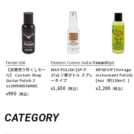
Fender USA
Freedom Custom Guitar Research
Lizard Spit
【決算売り尽くしセー
WAX POLISH [SP-P-
MP08 VIP (Vintage
ル】 Custom Shop
27a] ※新ボトル スプレ
Instrument Polish)
Guitar Polish 2
ータイプ
[4oz（約120ml）]
oz(#0990536000)
1,650
2,200
¥
（税込）
¥
（税込）
990
¥
（税込）
CATEGORY