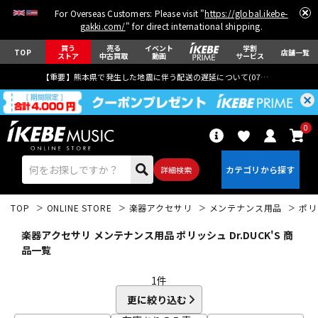
For Overseas Customers: Please visit "
https://global.ikebe-
gakki.com/
" for direct international shipping.
買う
売る
イベント
学割
TOP
店舗一覧
ストア
中古買取
動画
サービス
【重要】熊本県で発生した地震に伴う配送の遅延について(
07月29日
更新)
0
詳細検索
TOP
ONLINE STORE
楽器アクセサリ
メンテナンス用品
ポリ
楽器アクセサリ メンテナンス用品 ポリッシュ Dr.DUCK'S 商
品一覧
1
件
エレキギター
アコギ/エレアコ
更に絞り込む