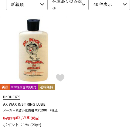
在庫ありのみ表
新着順
40 件表示
示
ベース
ウクレレ
ドラム
パーカッション
キーボード
電子ピアノ
管楽器
その他楽器
新品
送料無料
WEB注文店頭受取可
アンプ
エフェクター
Dr.DUCK'S
AX WAX & STRING LUBE
¥2,200
メーカー希望小売価格
（税込）
¥
2,200
販売価格
(税込)
DJ機器
DTM
ポイント：1%
(20pt)