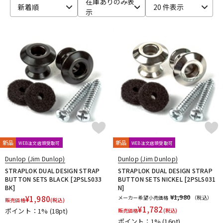
在庫ありのみ表
新着順
20 件表示
示
ベース
ウクレレ
ドラム
パーカッション
キーボード
電子ピアノ
管楽器
その他楽器
新品
新品
WEB注文店頭受取可
WEB注文店頭受取可
アンプ
エフェクター
Dunlop (Jim Dunlop)
Dunlop (Jim Dunlop)
STRAPLOK DUAL DESIGN STRAP
STRAPLOK DUAL DESIGN STRAP
BUTTON SETS BLACK [2PSLS033
BUTTON SETS NICKEL [2PSLS031
BK]
N]
DJ機器
DTM
¥1,980
¥
1,980
メーカー希望小売価格
（税込）
販売価格
(税込)
¥
1,782
ポイント：1%
(18pt)
販売価格
(税込)
ポイント：1%
(16pt)