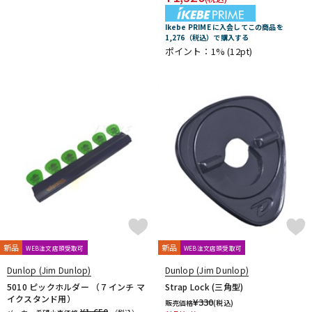
Ikebe PRIME に入会してこの商品を
1,276（税込）で購入する
ポイント：1%
(12pt)
新品
新品
WEB注文店頭受取可
WEB注文店頭受取可
Dunlop (Jim Dunlop)
Dunlop (Jim Dunlop)
5010 ピックホルダー （７インチ マ
Strap Lock (三角型)
イクスタンド用）
¥
330
販売価格
(税込)
¥1,650