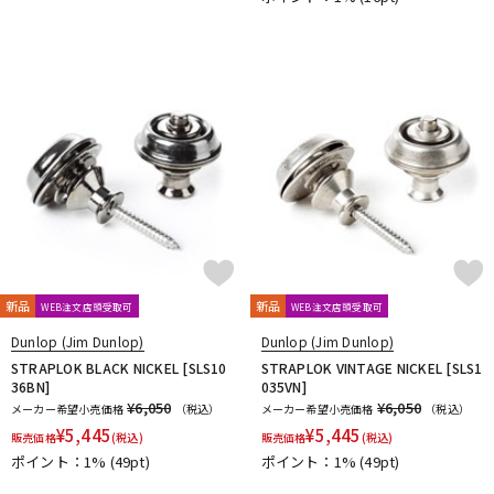
DTM オンライン納品
レコーディング機器
配信/ライブ機器
楽器アクセサリ
中古
ヴィンテージ
新品
新品
WEB注文店頭受取可
WEB注文店頭受取可
Dunlop (Jim Dunlop)
Dunlop (Jim Dunlop)
STRAPLOK BLACK NICKEL [SLS10
STRAPLOK VINTAGE NICKEL [SLS1
36BN]
035VN]
¥6,050
¥6,050
メーカー希望小売価格
（税込）
メーカー希望小売価格
（税込）
¥
5,445
¥
5,445
販売価格
(税込)
販売価格
(税込)
ポイント：1%
(49pt)
ポイント：1%
(49pt)