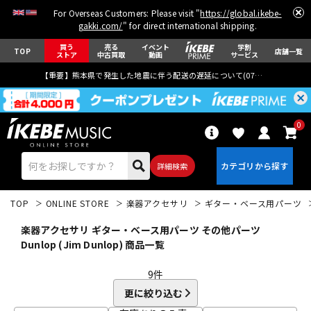
For Overseas Customers: Please visit "
https://global.ikebe-
gakki.com/
" for direct international shipping.
買う
売る
イベント
学割
TOP
店舗一覧
ストア
中古買取
動画
サービス
【重要】熊本県で発生した地震に伴う配送の遅延について(
07月29日
更新)
0
詳細検索
TOP
ONLINE STORE
楽器アクセサリ
ギター・ベース用パーツ
楽器アクセサリ ギター・ベース用パーツ その他パーツ
Dunlop (Jim Dunlop) 商品一覧
9
件
エレキギター
アコギ/エレアコ
更に絞り込む