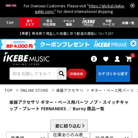
For Overseas Customers: Please visit "
https://global.ikebe-
gakki.com/
" for direct international shipping.
買う
売る
イベント
学割
TOP
店舗一覧
ストア
中古買取
動画
サービス
【重要】熊本県で発生した地震に伴う配送の遅延について(
07月29日
更新)
0
詳細検索
TOP
ONLINE STORE
楽器アクセサリ
ギター・ベース用パーツ
楽器アクセサリ ギター・ベース用パーツ ノブ・スイッチキャ
ップ・プレート FERNANDES ／ Burny 商品一覧
エレキギター
アコギ/エレアコ
更に絞り込む
在庫ありのみ表
新着順
20 件表示