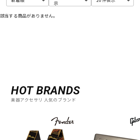
示
ベース
ウクレレ
該当する商品がありません。
ドラム
パーカッション
キーボード
電子ピアノ
管楽器
その他楽器
HOT BRANDS
楽器アクセサリ 人気のブランド
アンプ
エフェクター
DJ機器
DTM