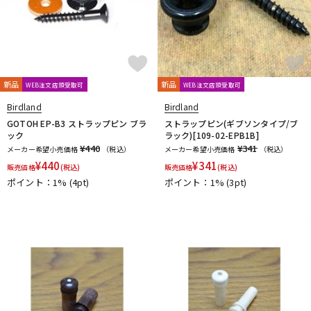
新品
新品
WEB注文店頭受取可
WEB注文店頭受取可
Birdland
Birdland
GOTOH EP-B3 ストラップピン ブラ
ストラップピン(ギブソンタイプ/ブ
ック
ラック)[109-02-EPB1B]
¥440
¥341
メーカー希望小売価格
（税込）
メーカー希望小売価格
（税込）
¥
440
¥
341
販売価格
(税込)
販売価格
(税込)
ポイント：1%
(4pt)
ポイント：1%
(3pt)