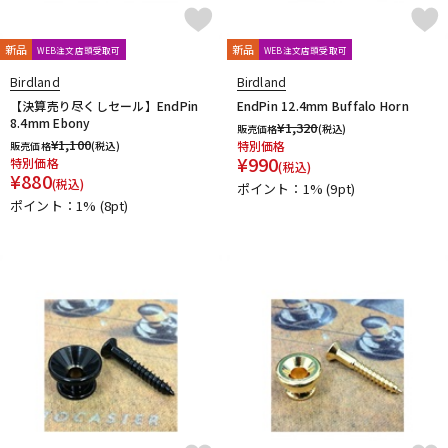
新品
新品
WEB注文店頭受取可
WEB注文店頭受取可
Birdland
Birdland
【決算売り尽くしセール】EndPin
EndPin 12.4mm Buffalo Horn
8.4mm Ebony
¥
1,320
販売価格
(税込)
¥
1,100
特別価格
販売価格
(税込)
¥
990
特別価格
(税込)
¥
880
(税込)
ポイント：1%
(9pt)
ポイント：1%
(8pt)