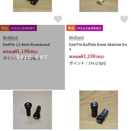
新品
新品
WEB注文店頭受取可
WEB注文店頭受取可
Birdland
Birdland
EndPin 12.4mm Rosewood
End Pin Buffalo Bone Abalone Do
t
¥
1,100
販売価格
(税込)
¥
1,100
SOLD OUT
販売価格
(税込)
ポイント：1%
(10pt)
ポイント：1%
(10pt)