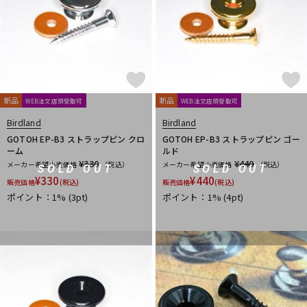
新品
新品
WEB注文店頭受取可
WEB注文店頭受取可
Birdland
Birdland
GOTOH EP-B3 ストラップピン クロ
GOTOH EP-B3 ストラップピン ゴー
ーム
ルド
¥330
¥440
メーカー希望小売価格
（税込）
メーカー希望小売価格
（税込）
SOLD OUT
SOLD OUT
¥
330
¥
440
販売価格
(税込)
販売価格
(税込)
ポイント：1%
(3pt)
ポイント：1%
(4pt)