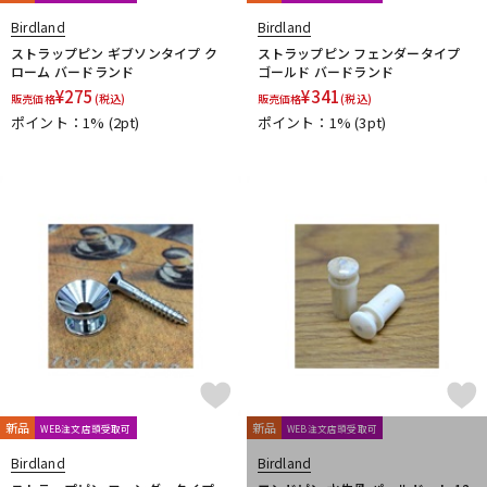
Birdland
Birdland
ストラップピン ギブソンタイプ ク
ストラップピン フェンダータイプ
ローム バードランド
ゴールド バードランド
¥
275
¥
341
販売価格
(税込)
販売価格
(税込)
ポイント：1%
(2pt)
ポイント：1%
(3pt)
新品
新品
WEB注文店頭受取可
WEB注文店頭受取可
Birdland
Birdland