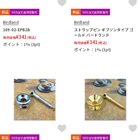
新品
新品
WEB注文店頭受取可
WEB注文店頭受取可
Birdland
Birdland
109-02-EPB2B
ストラップピン ギブソンタイプ ゴ
ールド バードランド
¥
341
販売価格
(税込)
¥
341
販売価格
(税込)
ポイント：1%
(3pt)
ポイント：1%
(3pt)
新品
新品
WEB注文店頭受取可
WEB注文店頭受取可