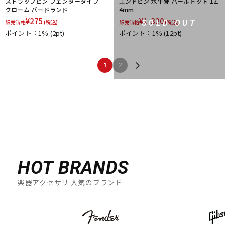
ストラップピン フェンダータイプ
エンドピン 水牛骨 パールドット 12.
クローム バードランド
4mm
¥
275
¥
1,320
SOLD OUT
販売価格
(税込)
販売価格
(税込)
ポイント：1%
(2pt)
ポイント：1%
(12pt)
1
2
HOT BRANDS
楽器アクセサリ 人気のブランド