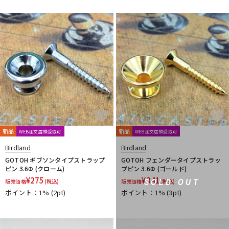
DTM オンライン納品
レコーディング機器
配信/ライブ機器
楽器アクセサリ
中古
ヴィンテージ
新品
新品
WEB注文店頭受取可
WEB注文店頭受取可
Birdland
Birdland
GOTOH ギブソンタイプストラップ
GOTOH フェンダータイプストラッ
ピン 3.6Φ (クローム)
プピン 3.6Φ (ゴールド)
¥
275
¥
341
SOLD OUT
販売価格
(税込)
販売価格
(税込)
ポイント：1%
(2pt)
ポイント：1%
(3pt)