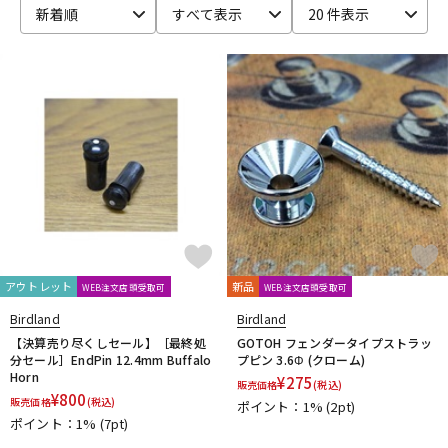
新着順
すべて表示
20 件表示
ベース
ウクレレ
ドラム
パーカッション
キーボード
電子ピアノ
管楽器
その他楽器
アウトレット
新品
WEB注文店頭受取可
WEB注文店頭受取可
アンプ
エフェクター
Birdland
Birdland
【決算売り尽くしセール】［最終処
GOTOH フェンダータイプストラッ
分セール］EndPin 12.4mm Buffalo
プピン 3.6Φ (クローム)
Horn
¥
275
販売価格
(税込)
DJ機器
DTM
¥
800
販売価格
(税込)
ポイント：1%
(2pt)
ポイント：1%
(7pt)