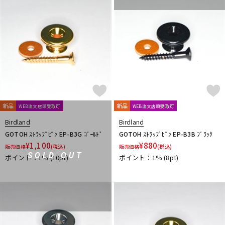
新品
新品
WEB注文店頭受取可
WEB注文店頭受取可
Birdland
Birdland
GOTOH ｽﾄﾗｯﾌﾟﾋﾟﾝ EP-B3G ｺﾞｰﾙﾄﾞ
GOTOH ｽﾄﾗｯﾌﾟﾋﾟﾝ EP-B3B ﾌﾞﾗｯｸ
¥
1,100
¥
880
販売価格
(税込)
販売価格
(税込)
SOLD OUT
ポイント：1%
(10pt)
ポイント：1%
(8pt)