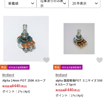
在庫ありのみ表
新着順
20 件表示
示
ベース
ウクレレ
ドラム
パーカッション
キーボード
電子ピアノ
管楽器
その他楽器
新品
新品
WEB注文店頭受取可
WEB注文店頭受取可
アンプ
エフェクター
Birdland
Birdland
Alpha 24mm POT 250K Aカーブ
alpha 国産規格POT ミニサイズ 500
K Aカーブ Sprit
¥
440
販売価格
(税込)
¥
440
販売価格
(税込)
ポイント：1%
(4pt)
DJ機器
DTM
ポイント：1%
(4pt)