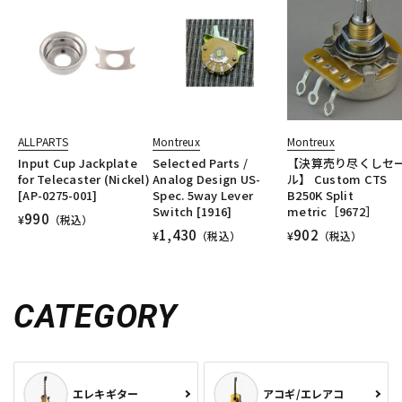
ALLPARTS
Montreux
Montreux
Input Cup Jackplate
Selected Parts /
【決算売り尽くしセ
for Telecaster (Nickel)
Analog Design US-
ル】 Custom CTS
[AP-0275-001]
Spec. 5way Lever
B250K Split
Switch [1916]
metric［9672］
990
¥
（税込）
1,430
902
¥
（税込）
¥
（税込）
CATEGORY
エレキギター
アコギ/エレアコ