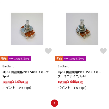
DTM オンライン納品
レコーディング機器
配信/ライブ機器
楽器アクセサリ
中古
ヴィンテージ
新品
新品
WEB注文店頭受取可
WEB注文店頭受取可
Birdland
Birdland
alpha 国産規格POT 500K Aカーブ
alpha 国産規格POT 250K Aカー
Sprit
ブ ミニサイズ/Split
¥
440
¥
440
販売価格
(税込)
販売価格
(税込)
ポイント：1%
(4pt)
ポイント：1%
(4pt)
1