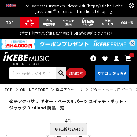
For Overseas Customers: Please visit "
https://global.ikebe-
gakki.com/
" for direct international shipping.
買う
売る
イベント
学割
TOP
店舗一覧
ストア
中古買取
動画
サービス
【重要】熊本県で発生した地震に伴う配送の遅延について(
07月29日
更新)
0
詳細検索
TOP
ONLINE STORE
楽器アクセサリ
ギター・ベース用パーツ
楽器アクセサリ ギター・ベース用パーツ スイッチ・ポット・
ジャック Birdland 商品一覧
4
件
エレキギター
アコギ/エレアコ
更に絞り込む