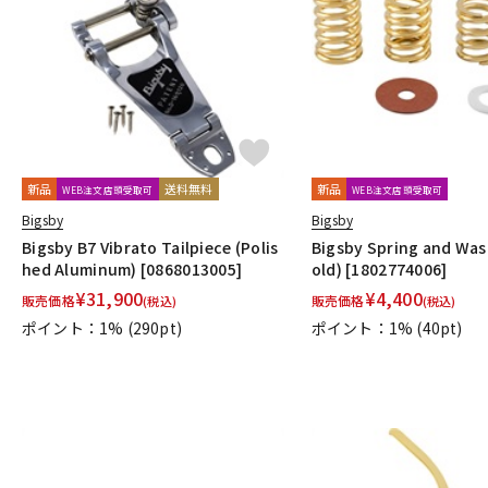
DJ機器
DTM
中古
ヴィンテー
新品
送料無料
新品
WEB注文店頭受取可
WEB注文店頭受取可
Bigsby
Bigsby
Bigsby B7 Vibrato Tailpiece (Polis
Bigsby Spring and Was
hed Aluminum) [0868013005]
old) [1802774006]
¥
31,900
¥
4,400
販売価格
販売価格
(税込)
(税込)
ポイント：1%
(290pt)
ポイント：1%
(40pt)