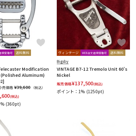
配信/ライブ
楽器アクセサ
機器
リ
送料無料
ヴィンテージ
送料無料
文店頭受取可
WEB注文店頭受取可
Bigsby
Telecaster Modification
VINTAGE B7-12 Tremolo Unit 60's
t (Polished Aluminum)
Nickel
2]
¥
137,500
販売価格
(税込)
¥39,600
小売価格
（税込）
ポイント：1%
(1250pt)
,600
(税込)
1%
(360pt)