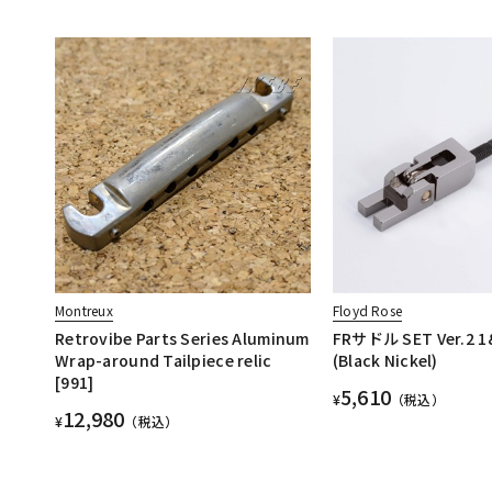
Montreux
Floyd Rose
Retrovibe Parts Series Aluminum
FRサドル SET Ver.2 
Wrap-around Tailpiece relic
(Black Nickel)
[991]
5,610
¥
（税込）
12,980
¥
（税込）