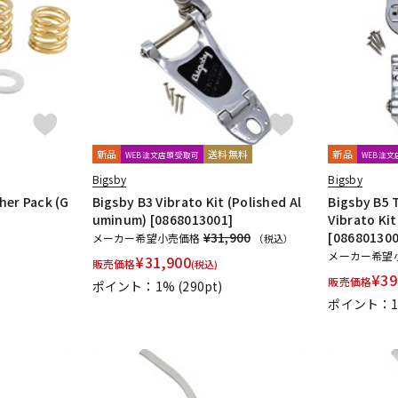
DTM オンラ
レコーディン
イン納品
グ機器
ジ
新品
送料無料
新品
WEB注文店頭受取可
WEB注
Bigsby
Bigsby
her Pack (G
Bigsby B3 Vibrato Kit (Polished Al
Bigsby B5 
uminum) [0868013001]
Vibrato Ki
¥31,900
[086801300
メーカー希望小売価格
（税込）
メーカー希望
¥
31,900
販売価格
(税込)
¥
39
販売価格
ポイント：1%
(290pt)
ポイント：