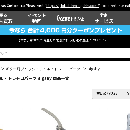
eas Customers: Please visit "
https://global.ikebe-gakki.com/
" for direct intern
売る
イベント
学割
古買取
動画
サービス
【重要】熊本県で発生した地震に伴う配送の遅延について(
07月29日
更新)
ギター用ブリッジ・サドル・トレモロパーツ
Bigsby
トレモロパーツ Bigsby 商品一覧
ベース
ウクレレ
更に絞り込む
管楽器
その他楽器