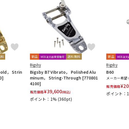
無料
新品
送料無料
新品
WEB注文店頭受取可
WEB注
Bigsby
Bigsby
Gold， Strin
Bigsby B7 Vibrato， Polished Alu
B60
0]
minum， String-Through [770801
メーカー希望
4100]
¥
20
販売価格
¥
39,600
販売価格
(税込)
ポイント：
ポイント：1%
(360pt)