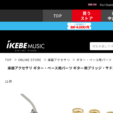
For Overs
買う
TOP
ストア
中
TOP
ONLINE STORE
楽器アクセサリ
ギター・ベース用パーツ
楽器アクセサリ ギター・ベース用パーツ ギター用ブリッジ・サドル・
アコギ/エレ
エレキギター
アコ
11
件
キーボード
電子ピアノ