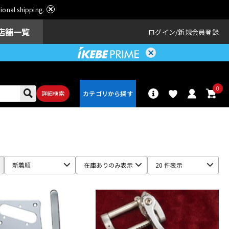
ational shipping.
店舗一覧
ログイン
新規会員登録
0
詳細検索
パーカッショ
ドラム
ン
新着順
在庫ありのみ表示
20 件表示
アンプ
エフェクター