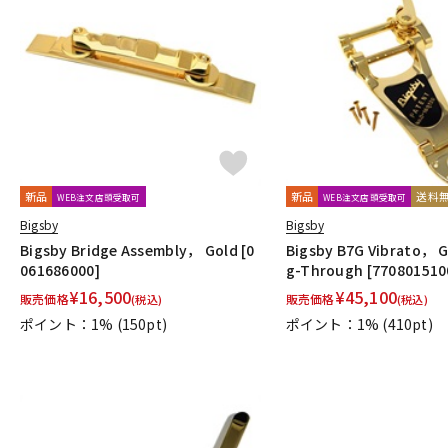
新品
新品
送料
WEB注文店頭受取可
WEB注文店頭受取可
Bigsby
Bigsby
Bigsby Bridge Assembly， Gold [0
Bigsby B7G Vibrato， 
061686000]
g-Through [770801510
¥
16,500
¥
45,100
販売価格
販売価格
(税込)
(税込)
ポイント：1%
(150pt)
ポイント：1%
(410pt)