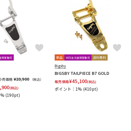
新品
送料無料
文店頭受取可
WEB注文店頭受取可
Bigsby
BIGSBY TAILPIECE B7 GOLD
¥20,900
小売価格
（税込）
¥
45,100
販売価格
(税込)
,900
(税込)
ポイント：1%
(410pt)
1%
(190pt)