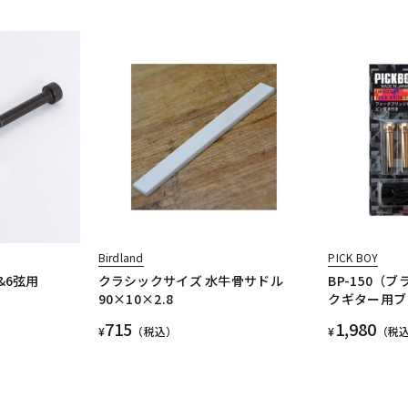
Birdland
PICK BOY
1&6弦用
クラシックサイズ 水牛骨サドル
BP-150（
90×10×2.8
クギター用ブ
715
1,980
¥
（税込）
¥
（税