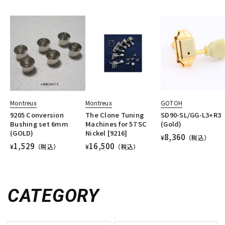
Montreux
Montreux
GOTOH
9205 Conversion
The Clone Tuning
SD90-SL/GG-L3+R3
Bushing set 6mm
Machines for 57 SC
(Gold)
(GOLD)
Nickel [9216]
8,360
¥
（税込）
1,529
16,500
¥
（税込）
¥
（税込）
CATEGORY