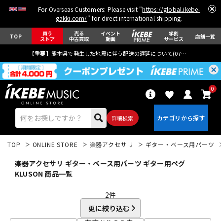
For Overseas Customers: Please visit "
https://global.ikebe-
gakki.com/
" for direct international shipping.
買う
売る
イベント
学割
TOP
店舗一覧
ストア
中古買取
動画
サービス
【重要】熊本県で発生した地震に伴う配送の遅延について(
07月29日
更新)
0
詳細検索
TOP
ONLINE STORE
楽器アクセサリ
ギター・ベース用パーツ
楽器アクセサリ ギター・ベース用パーツ ギター用ペグ
KLUSON 商品一覧
2
件
エレキギター
アコギ/エレアコ
更に絞り込む