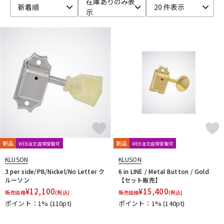
在庫ありのみ表
新着順
20 件表示
示
ベース
ウクレレ
ドラム
パーカッション
キーボード
電子ピアノ
管楽器
その他楽器
新品
新品
WEB注文店頭受取可
WEB注文店頭受取可
アンプ
エフェクター
KLUSON
KLUSON
3 per side/PB/Nickel/No Letter ク
6 in LINE / Metal Button / Gold
ルーソン
【セット販売】
¥
12,100
¥
15,400
販売価格
(税込)
販売価格
(税込)
DJ機器
DTM
ポイント：1%
(110pt)
ポイント：1%
(140pt)