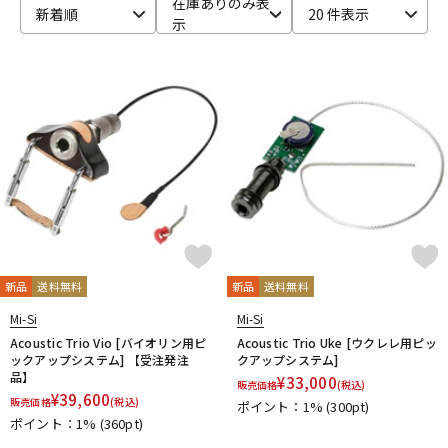
在庫ありのみ表
新着順
20 件表示
示
ベース
ウクレレ
ドラム
パーカッション
キーボード
電子ピアノ
管楽器
その他楽器
新品
送料無料
新品
送料無料
アンプ
エフェクター
Mi-Si
Mi-Si
Acoustic Trio Vio [バイオリン用ピ
Acoustic Trio Uke [ウクレレ用ピッ
ックアップシステム] 【受注発注
クアップシステム]
品】
¥
33,000
販売価格
(税込)
DJ機器
DTM
¥
39,600
販売価格
(税込)
ポイント：1%
(300pt)
ポイント：1%
(360pt)