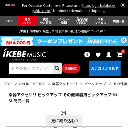
For Overseas Customers: Please visit "
https://global.ikebe-
gakki.com/
" for direct international shipping.
買う
売る
イベント
学割
TOP
店舗一覧
ストア
中古買取
動画
サービス
【重要】熊本県で発生した地震に伴う配送の遅延について(
07月29日
更新)
0
詳細検索
TOP
ONLINE STORE
楽器アクセサリ
ピックアップ
その他楽
楽器アクセサリ ピックアップ その他楽器用ピックアップ Mi-
Si 商品一覧
2
件
エレキギター
アコギ/エレアコ
更に絞り込む