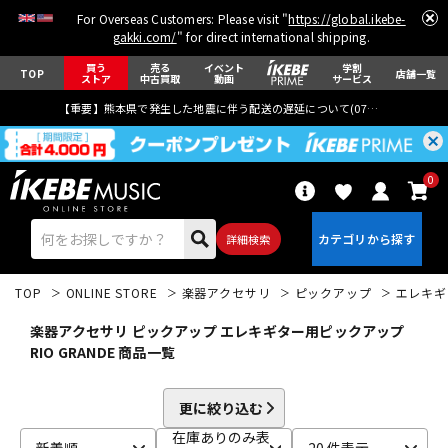
For Overseas Customers: Please visit "
https://global.ikebe-
gakki.com/
" for direct international shipping.
買う
売る
イベント
学割
TOP
店舗一覧
ストア
中古買取
動画
サービス
【重要】熊本県で発生した地震に伴う配送の遅延について(
07月29日
更新)
0
詳細検索
TOP
ONLINE STORE
楽器アクセサリ
ピックアップ
エレキギ
楽器アクセサリ ピックアップ エレキギター用ピックアップ
RIO GRANDE 商品一覧
エレキギター
アコギ/エレアコ
更に絞り込む
在庫ありのみ表
新着順
20 件表示