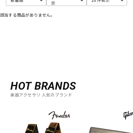
示
ベース
ウクレレ
該当する商品がありません。
ドラム
パーカッション
キーボード
電子ピアノ
管楽器
その他楽器
HOT BRANDS
楽器アクセサリ 人気のブランド
アンプ
エフェクター
DJ機器
DTM