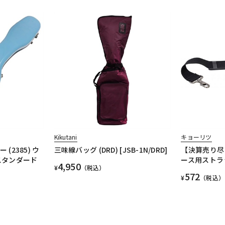
Kikutani
キョーリツ
 (2385) ウ
三味線バッグ (DRD) [JSB-1N/DRD]
【決算売り尽
スタンダード
ース用ストラップ
4,950
¥
（税込）
572
¥
（税込）