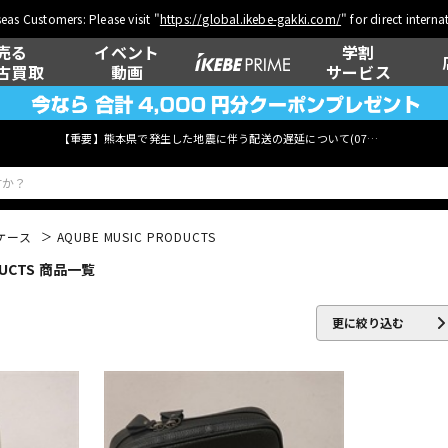
eas Customers: Please visit "
https://global.ikebe-gakki.com/
" for direct intern
売る
イベント
学割
古買取
動画
サービス
【重要】熊本県で発生した地震に伴う配送の遅延について(
07月29日
更新)
ケース
AQUBE MUSIC PRODUCTS
UCTS 商品一覧
ベース
ウクレレ
更に絞り込む
管楽器
その他楽器