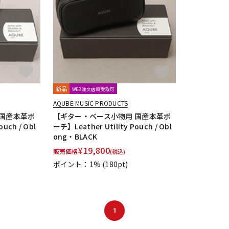
DTM オンラ
レコーディン
イン納品
グ機器
ジ
新品
WEB注文店頭受取可
AQUBE MUSIC PRODUCTS
 国産本革ポ
【ギター・ベース小物用 国産本革ポ
ouch / Obl
ーチ】Leather Utility Pouch / Obl
ong・BLACK
¥
19,800
販売価格
(税込)
ポイント：1%
(180pt)
1