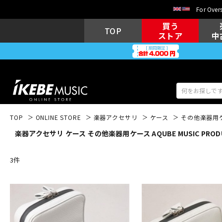
For Overs
買う
TOP
ストア
中
TOP
ONLINE STORE
楽器アクセサリ
ケース
その他楽器用
楽器アクセサリ ケース その他楽器用ケース AQUBE MUSIC PROD
アコギ/エレ
エレキギター
アコ
3
件
キーボード
電子ピアノ