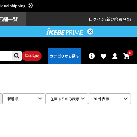
ational shipping.
店舗一覧
ログイン
新規会員登録
0
詳細検索
パーカッショ
ドラム
ン
新着順
在庫ありのみ表示
20 件表示
アンプ
エフェクター