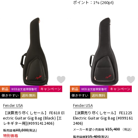
ポイント：1%
(260pt)
新品
キャンペーン
新品
キャンペーン
WEB注文店頭受取可
WEB注文店頭受取可
弾きやすい
送料無料
弾きやすい
送料無料
Fender USA
Fender USA
【決算売り尽くしセール】 FE610 El
【決算売り尽くしセール】 FE1225
ectric Guitar Gig Bag (Black) [エ
Electric Guitar Gig Bag (#099161
レキギター用](#0991412406)
2406)
¥15,400
¥
8,800
メーカー希望小売価格
（税込）
販売価格
(税込)
特別価格
¥
15,400
販売価格
(税込)