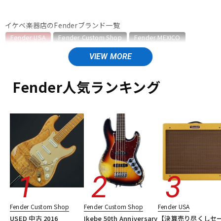
ベース
ウクレレ
イケベ楽器店のFenderブランド一覧
Fender USA
Fender Custom Shop
Fender MEXICO
Fender Made in Japan
Fender Standard Series
ドラム
パーカッション
Fender Acoustics
Fender Japan
Fender (Japan Exclusive Series)
その他Fender
Fender人気ランキング
キーボード
電子ピアノ
Fender USAのカテゴリ
エレキギター
エレキギター/ストラトキャスター・STタイプ
エレキギター/テレキャスター・TLタイプ
管楽器
その他楽器
エレキギター/ジャズマスター・JMタイプ
エレキギター/ジャガー・JGタイプ
エレキギター/ムスタング・MGタイプ
アンプ
エフェクター
エレキギター/#American Vintage II
エレキギター/#American Ultra
エレキギター/#American Professional
DJ機器
DTM
エレキギター/#American Professional II
Fender Custom Shop
Fender Custom Shop
Fender USA
エレキギター/#American Performer
ベース
USED 中古 2016
Ikebe 50th Anniversary
【決算売り尽くしセ
ギターアンプ・ベースアンプ
エフェクター
楽器アクセサリ