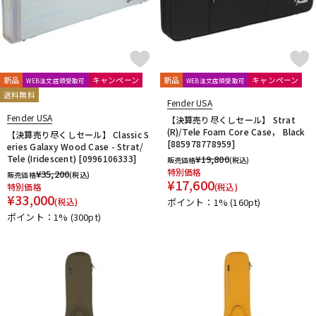
新品
キャンペーン
新品
キャンペーン
WEB注文店頭受取可
WEB注文店頭受取可
送料無料
Fender USA
Fender USA
【決算売り尽くしセール】 Strat
(R)/Tele Foam Core Case， Black
【決算売り尽くしセール】 Classic S
[885978778959]
eries Galaxy Wood Case - Strat/
Tele (Iridescent) [0996106333]
¥
19,800
販売価格
(税込)
特別価格
¥
35,200
販売価格
(税込)
¥
17,600
特別価格
(税込)
¥
33,000
(税込)
ポイント：1%
(160pt)
ポイント：1%
(300pt)