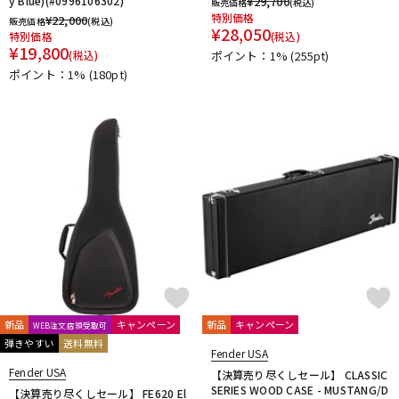
y Blue)(#0996106302)
¥
29,700
販売価格
(税込)
特別価格
¥
22,000
販売価格
(税込)
¥
28,050
特別価格
(税込)
¥
19,800
(税込)
ポイント：1%
(255pt)
ポイント：1%
(180pt)
新品
キャンペーン
新品
キャンペーン
WEB注文店頭受取可
弾きやすい
送料無料
Fender USA
Fender USA
【決算売り尽くしセール】 CLASSIC
SERIES WOOD CASE - MUSTANG/D
【決算売り尽くしセール】 FE620 El