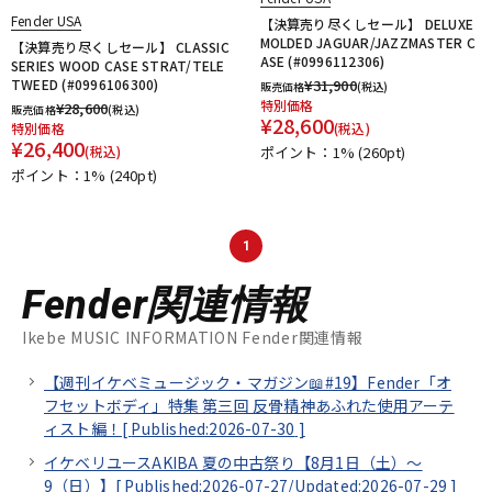
Fender USA
【決算売り尽くしセール】 DELUXE
MOLDED JAGUAR/JAZZMASTER C
【決算売り尽くしセール】 CLASSIC
ASE (#0996112306)
SERIES WOOD CASE STRAT/TELE
TWEED (#0996106300)
¥
31,900
販売価格
(税込)
特別価格
¥
28,600
販売価格
(税込)
¥
28,600
特別価格
(税込)
¥
26,400
(税込)
ポイント：1%
(260pt)
ポイント：1%
(240pt)
1
Fender関連情報
Ikebe MUSIC INFORMATION Fender関連情報
【週刊イケベミュージック・マガジン📖#19】Fender「オ
フセットボディ」特集 第三回 反骨精神あふれた使用アーテ
ィスト編！[
Published:2026-07-30
]
イケベリユースAKIBA 夏の中古祭り【8月1日（土）～
9（日）】[
Published:2026-07-27/
Updated:2026-07-29
]