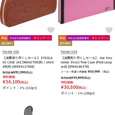
新品
キャンペーン
新品
キャンペーン
WEB注文店頭受取可
WEB注文店頭受取可
送料無料
送料無料
Fender USA
Fender USA
【決算売り尽くしセール】 EYEGLA
【決算売り尽くしセール】 Joe Stru
SS CASE JAZZMASETER(R) / JAGU
mmer Strat/Tele Case (Pink Leop
AR(R) (#0999127000)
ard) [0996106370]
¥33,000
¥
35,200
メーカー希望小売価格
（税込）
販売価格
(税込)
特別価格
¥
33,000
販売価格
(税込)
¥
34,100
(税込)
特別価格
¥
30,800
ポイント：1%
(310pt)
(税込)
ポイント：1%
(280pt)