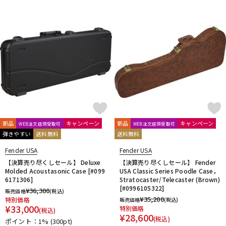
新品
キャンペーン
新品
キャンペーン
WEB注文店頭受取可
WEB注文店頭受取可
弾きやすい
送料無料
送料無料
Fender USA
Fender USA
【決算売り尽くしセール】 Deluxe
【決算売り尽くしセール】 Fender
Molded Acoustasonic Case [#099
USA Classic Series Poodle Case，
6171306]
Stratocaster/Telecaster (Brown)
[#0996105322]
¥
36,300
販売価格
(税込)
¥
35,200
特別価格
販売価格
(税込)
¥
33,000
特別価格
(税込)
¥
28,600
(税込)
ポイント：1%
(300pt)