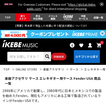
For Overseas Customers: Please visit "
https://global.ikebe-
gakki.com/
" for direct international shipping.
買う
売る
イベント
学割
TOP
店舗一覧
ストア
中古買取
動画
サービス
【重要】熊本県で発生した地震に伴う配送の遅延について(
07月29日
更新)
0
詳細検索
TOP
ONLINE STORE
楽器アクセサリ
ケース
エレキギター用
楽器アクセサリ ケース エレキギター用ケース Fender USA 商品
一覧
1946年にアメリカで創業し、1980年代に日本とメキシコでの製造
を始めたFender。現在もアメリカにある工場で製造されているラ
エレキギター
アコギ/エレアコ
インがFender USAです。