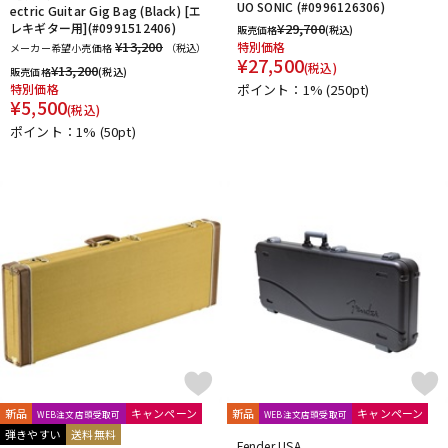
UO SONIC (#0996126306)
ectric Guitar Gig Bag (Black) [エ
レキギター用](#0991512406)
¥
29,700
販売価格
(税込)
¥13,200
特別価格
メーカー希望小売価格
（税込）
¥
27,500
(税込)
¥
13,200
販売価格
(税込)
特別価格
ポイント：1%
(250pt)
¥
5,500
(税込)
ポイント：1%
(50pt)
新品
キャンペーン
新品
キャンペーン
WEB注文店頭受取可
WEB注文店頭受取可
弾きやすい
送料無料
Fender USA