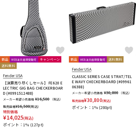
新品
キャンペーン
新品
送料無料
WEB注文店頭受取可
WEB注文店頭受取可
送料無料
Fender USA
Fender USA
CLASSIC SERIES CASE STRAT/TEL
E WAVY CHECKERBOARD (#09961
【決算売り尽くしセール】 FE620 E
06388)
LECTRIC GIG BAG CHECKERBOAR
¥30,800
D (#0991512488)
メーカー希望小売価格
（税込）
¥16,500
メーカー希望小売価格
（税込）
¥
30,800
販売価格
(税込)
¥
16,500
販売価格
(税込)
ポイント：1%
(280pt)
特別価格
¥
14,025
(税込)
ポイント：1%
(127pt)