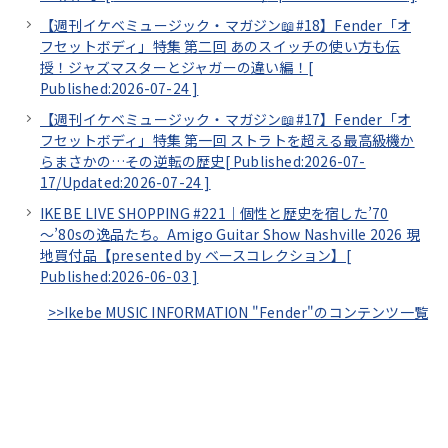
【週刊イケベミュージック・マガジン📖#18】Fender「オ
フセットボディ」特集 第二回 あのスイッチの使い方も伝
授！ジャズマスターとジャガーの違い編！[
Published:2026-07-24
]
【週刊イケベミュージック・マガジン📖#17】Fender「オ
フセットボディ」特集 第一回 ストラトを超える最高級機か
らまさかの…その逆転の歴史[
Published:2026-07-
17/
Updated:2026-07-24
]
IKEBE LIVE SHOPPING #221｜個性と歴史を宿した’70
～’80sの逸品たち。Amigo Guitar Show Nashville 2026 現
地買付品【presented by ベースコレクション】[
Published:2026-06-03
]
>>Ikebe MUSIC INFORMATION "Fender"のコンテンツ一覧