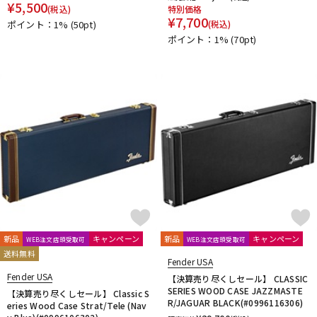
¥
5,500
(税込)
特別価格
¥
7,700
ポイント：1%
(50pt)
(税込)
ポイント：1%
(70pt)
新品
キャンペーン
新品
キャンペーン
WEB注文店頭受取可
WEB注文店頭受取可
送料無料
Fender USA
Fender USA
【決算売り尽くしセール】 CLASSIC
SERIES WOOD CASE JAZZMASTE
【決算売り尽くしセール】 Classic S
R/JAGUAR BLACK(#0996116306)
eries Wood Case Strat/Tele (Nav