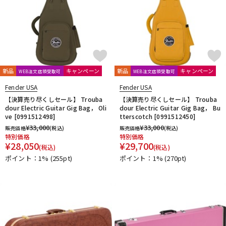
新品
キャンペーン
新品
キャンペーン
WEB注文店頭受取可
WEB注文店頭受取可
Fender USA
Fender USA
【決算売り尽くしセール】 Trouba
【決算売り尽くしセール】 Trouba
dour Electric Guitar Gig Bag， Oli
dour Electric Guitar Gig Bag， Bu
ve [0991512498]
tterscotch [0991512450]
¥
33,000
¥
33,000
販売価格
(税込)
販売価格
(税込)
特別価格
特別価格
¥
28,050
¥
29,700
(税込)
(税込)
ポイント：1%
(255pt)
ポイント：1%
(270pt)