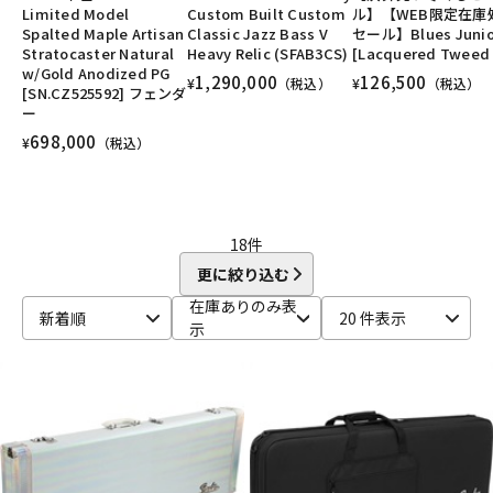
Limited Model
Custom Built Custom
ル】【WEB限定在庫
DTM オンライン納品
レコーディング機器
ユーズド
ヴィンテージ
ALL
Spalted Maple Artisan
Classic Jazz Bass V
セール】Blues Junio
Stratocaster Natural
Heavy Relic (SFAB3CS)
[Lacquered Tweed 
w/Gold Anodized PG
1,290,000
126,500
¥
（税込）
¥
（税込）
[SN.CZ525592] フェンダ
配信/ライブ機器
楽器アクセサリ
ー
698,000
¥
（税込）
中古
ヴィンテージ
18
件
更に絞り込む
在庫ありのみ表
新着順
20 件表示
示