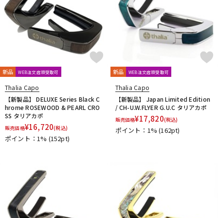
Thomastik-Infeld
ThroBak Electronics
Tim Bud
TINYBOY
TODA GUITARS
TOKAI
Tom Anderson
TOMBO
Tone
Toneism Pickups
TonePros
TOUGH-TX
TRIAL
TRICK
TRUE DYNA
trumpet station
TUNE
Turtle Wax
TV Jones
ULTIMATE
unknown
V-Z
新品
新品
WEB注文店頭受取可
WEB注文店頭受取可
Van Damme
Vega-Trem
VeroCity Effects Pedals
Thalia Capo
Thalia Capo
VIBRAMATE
Vigier
VitalAudio
VIVACE
VOVOX
VOX
【新製品】 DELUXE Series Black C
【新製品】 Japan Limited Edition
WALRUS AUDIO
Warwick
Wedgie
Well Fine
Wera
hrome ROSEWOOD & PEARL CRO
/ CH-U.W.FLYER G.U.C タリアカポ
SS タリアカポ
WHITEFEATHER
Wilkinson
Wittner
Worth
Xotic
¥
17,820
販売価格
(税込)
¥
16,720
販売価格
(税込)
YAMAHA
ZAOLLA
ZEMAITIS
ZEN-ON
ポイント：1%
(162pt)
ポイント：1%
(152pt)
他
320design
アトス・インターナショナル
アルソ出版
カエルカフェ
キョーリツ
シンコーミュージック
スーパーキッズ
ねこだまり工房
パイパーズ
フェアリー
フォンテック
ヤマハミュージックEHD
ヤマハミュージックトレーディング
ヤマハミュージックメディア
リットーミュージック
音楽之友社
山木秀夫コレクション