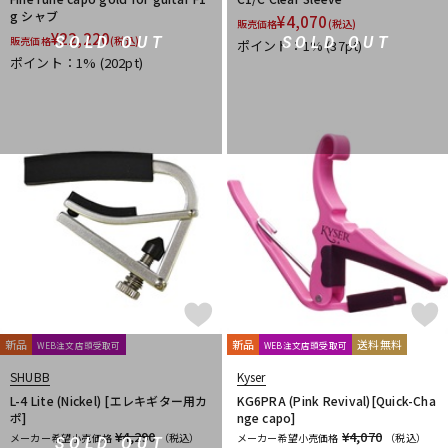
g シャブ
¥
4,070
販売価格
(税込)
¥
22,220
SOLD OUT
SOLD OUT
販売価格
(税込)
ポイント：1%
(37pt)
ポイント：1%
(202pt)
新品
新品
送料無料
WEB注文店頭受取可
WEB注文店頭受取可
SHUBB
Kyser
L-4 Lite (Nickel) [エレキギター用カ
KG6PRA (Pink Revival)[Quick-Cha
ポ]
nge capo]
¥4,290
¥4,070
メーカー希望小売価格
（税込）
メーカー希望小売価格
（税込）
SOLD OUT