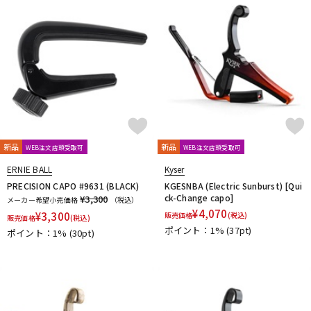
新品
新品
WEB注文店頭受取可
WEB注文店頭受取可
ERNIE BALL
Kyser
PRECISION CAPO #9631 (BLACK)
KGESNBA (Electric Sunburst) [Qui
ck-Change capo]
¥3,300
メーカー希望小売価格
（税込）
¥
4,070
¥
3,300
販売価格
(税込)
販売価格
(税込)
ポイント：1%
(37pt)
ポイント：1%
(30pt)