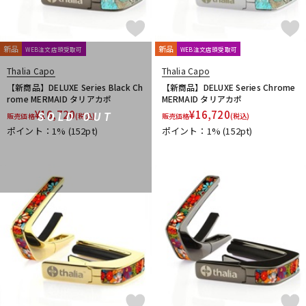
新品
新品
WEB注文店頭受取可
WEB注文店頭受取可
Thalia Capo
Thalia Capo
【新商品】DELUXE Series Black Ch
【新商品】DELUXE Series Chrome
rome MERMAID タリアカポ
MERMAID タリアカポ
¥
16,720
¥
16,720
SOLD OUT
販売価格
(税込)
販売価格
(税込)
ポイント：1%
(152pt)
ポイント：1%
(152pt)