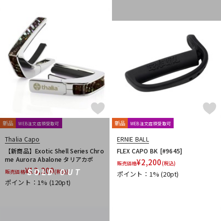
新品
新品
WEB注文店頭受取可
WEB注文店頭受取可
Thalia Capo
ERNIE BALL
【新商品】Exotic Shell Series Chro
FLEX CAPO BK [#9645]
me Aurora Abalone タリアカポ
¥
2,200
販売価格
(税込)
¥
13,200
SOLD OUT
販売価格
(税込)
ポイント：1%
(20pt)
ポイント：1%
(120pt)