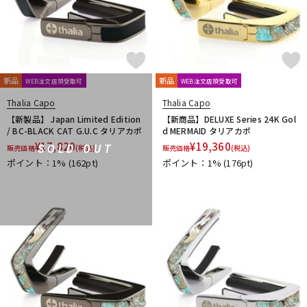
春日
杉原書店
青い鳥∞黄い蜂
日本娯楽
名城商会
明和電機
他2
TONE GEAR
Peters
Alfred
M.Baron
m.guitar craft works
Henle
Boosey And Hawkes
新品
新品
WEB注文店頭受取可
WEB注文店頭受取可
Universal
Musica Rara
Salabert
Durand
Leduc
Thalia Capo
Thalia Capo
Dr.Case
Schott Music
Billaudot
Marc Reift
【新製品】 Japan Limited Edition
【新商品】DELUXE Series 24K Gol
Max Eschig
Southern Music
Bote And Bock
Wizz Pickups
/ BC-BLACK CAT G.U.C タリアカポ
d MERMAID タリアカポ
International Music
Edition Wilhelm Hansen
Asterope
¥
17,820
¥
19,360
SOLD OUT
販売価格
(税込)
販売価格
(税込)
Rubank
日本アコースティックレコーズ
Cable Cup
ポイント：1%
(162pt)
ポイント：1%
(176pt)
Richard Schauer
SUCK UK
ぼっち・ざ・ろっく！
Triplo Press
Musikverlag Hans Sikorski
大阪開成館
ドレミ楽譜出版社
De Haske
デプロMP
GRAYZONE
AURORA STRINGS
Chester Music
Lydke Musikverlag
Theodore Presser
Groove Garage
AQUBE MUSIC PRODUCTS
Ergo Straps