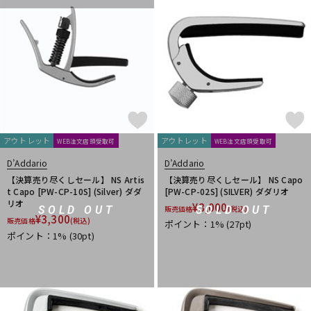
アウトレット
アウトレット
WEB注文店頭受取可
WEB注文店頭受取可
D’Addario
D’Addario
【決算売り尽くしセール】 NS Artis
【決算売り尽くしセール】 NS Capo
t Capo [PW-CP-10S] (Silver) ダダ
[PW-CP-02S] (SILVER) ダダリオ
リオ
¥
3,000
SOLD OUT
SOLD OUT
販売価格
(税込)
¥
3,300
販売価格
(税込)
ポイント：1%
(27pt)
ポイント：1%
(30pt)