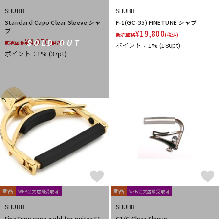
SHUBB
SHUBB
Standard Capo Clear Sleeve シャ
F-1(GC-35) FINETUNE シャブ
ブ
¥
19,800
販売価格
(税込)
¥
4,070
SOLD OUT
販売価格
(税込)
ポイント：1%
(180pt)
ポイント：1%
(37pt)
新品
新品
WEB注文店頭受取可
WEB注文店頭受取可
SHUBB
SHUBB
FineTune capo gold for guitar F1
C1/C Clear Sleeve