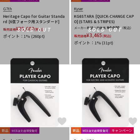
G7th
Kyser
Heritage Capo for Guitar Standa
KG6STARA [QUICK-CHANGE CAP
rd [6弦フォーク用スタンダード]
O] (STARS & STRIPES)
¥4,070
¥
28,600
メーカー希望小売価格
（税込）
SOLD OUT
SOLD OUT
販売価格
(税込)
¥
3,465
ポイント：1%
(260pt)
販売価格
(税込)
ポイント：1%
(31pt)
新品
新品
キャンペーン
WEB注文店頭受取可
WEB注文店頭受取可