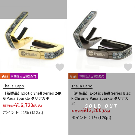
Fred Kelly
Free The Tone
Freedom Custom Guitar Research
Freeway Switch
FU-Tone
G-K
G.I. Batteries
G7th
GATOR
GATOR Frameworks
GHS
Gibson
GID
GigBag
Golden Power
GORILLA SNOT
GOTOH
Grande uomo
Graph Tech
Gravity Guitar Picks
GRECO
Greg Bennett
GRETSCH
GrooveTech Tools
Grover
Grover Allman
Gruv Gear
GUITTO
Hal Leonard
HANNABACH
Happich
HARRY'S
HATA
Headway
HERCO
HERCULES
HexHider
HipStrap
新品
新品
Hofner
WEB注文店頭受取可
HOSCO
HOWARD
HUDSON MUSIC
WEB注文店頭受取可
Ibanez
Ikebe Original
IN TUNE GP
Thalia Capo
Thalia Capo
Inner Bamboo Bass Instruments (IBBI)
J.P.CARLOS
Jackson
【新製品】Exotic Shell Series 24K
【新製品】Exotic Shell Series Blac
G Paua Sparkle タリアカポ
k Chrome Paua Sparkle タリアカ
JAKE SHIMABUKURO
John Pearse
K&M
K.Yairi
KALA
ポ
¥
16,720
SOLD OUT
販売価格
Kamaka
KAMINARI
(税込)
KC
Ken Smith
K-Garage
¥
13,200
販売価格
(税込)
ポイント：1%
(152pt)
Kikutani
Killer
KIWAYA
KLUSON
Ko’olau
KORG
ポイント：1%
(120pt)
KR'Z NANO DIAMOND CABLE
KTS
kusakusa88
Kyser
L-N