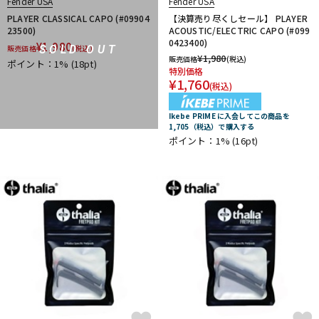
Fender USA
Fender USA
PLAYER CLASSICAL CAPO (#09904
【決算売り尽くしセール】 PLAYER
23500)
ACOUSTIC/ELECTRIC CAPO (#099
0423400)
¥
1,980
SOLD OUT
販売価格
(税込)
¥
1,980
販売価格
(税込)
ポイント：1%
(18pt)
特別価格
¥
1,760
(税込)
Ikebe PRIME に入会してこの商品を
1,705（税込）で購入する
ポイント：1%
(16pt)