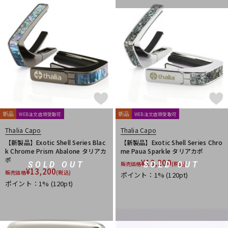
L.R.Baggs
La Bella
LAKLAND
LAMANTA
Lao Qi
LAVA MUSIC
Lee Guitars
LEVY’S
LHL
Lindy Fralin
Live Line
Lizard Spit
LM STRAP
Lollar Pickups
LUTHIER
Magna Cart
Magslide
MAHALO
Manikin Electronic
Mark Strings
Marshall
MARTIN
MASTER8 JAPAN
Mastery Bridge
MATON
MAYONES
MD Guitars
Mighty Bright
Mi-Si
MJC Ironworks
MMI
MODERN PIRATES
MOGAMI
momose
MONO
MONSTER CABLE
Montreux
Moody
MORRIS
MUSIC NOMAD
MUSIC WORKS
MXR
Nail Company
新品
新品
WEB注文店頭受取可
WEB注文店頭受取可
NAZCA
NAZCA STRAP
NEO
Neotech
NIKKO(日工精機)
Thalia Capo
Thalia Capo
No Brand
Noah’sark
Nordstrand
NUX
【新製品】Exotic Shell Series Blac
【新製品】Exotic Shell Series Chro
O-R
k Chrome Prism Abalone タリアカ
me Paua Sparkle タリアカポ
ポ
OFFICIAL EDWARD VAN HALEN MINI GUITARS
Oihata
¥
13,200
SOLD OUT
SOLD OUT
販売価格
(税込)
¥
13,200
販売価格
(税込)
ONE PERCENT
ONE'S WAY
Orange
ORB
ORCAS
ポイント：1%
(120pt)
ポイント：1%
(120pt)
ORTEGA
Ovaltone
OVATION
Oyaide
P.R.S.
paige
Parksons
Performance
PERRI'S
Peterson
PICK BOY
PICK PUNCH
PLANET WAVES
Pluginz Keychains
POWERbreathe
Pro-co
prohands
PROPIK