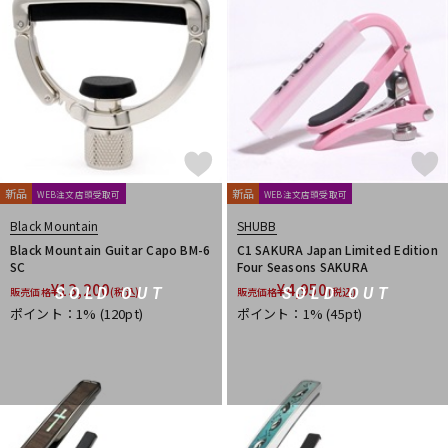
Providence
PULSE
PYRAMID
R.Cocco
Rattlesnake Cable
Raw Vintage
RENEGADE
Reunion Blues
RevoL effects
Richter Straps
Rick Rock Picks
Rickenbacker
RIGHTON STRAPS
RIO GRANDE
Ritter
RIVER FORD
Roadie
ROCHE-THOMAS
Roland
ROMBO
Ron Ellis Pickups
ROTO SOUND
ROZZ
S-U
新品
新品
WEB注文店頭受取可
WEB注文店頭受取可
S.Yairi
Sadowsky
Sadowsky Guitars
Sago
SAVAREZ
Black Mountain
SHUBB
Schaller
SCHECTER
Schlagwerk Percussion
Black Mountain Guitar Capo BM-6
C1 SAKURA Japan Limited Edition
Scorelay Japan
SCUD
SEIKO
Seki Sound
SEQUENZ
SC
Four Seasons SAKURA
Seymour Duncan
Shadow
SHRED NECK
SHUBB
¥
13,200
¥
4,950
SOLD OUT
SOLD OUT
販売価格
(税込)
販売価格
(税込)
SILENT PICK
SIT
SKB
SKYSONIC
SNARK
ポイント：1%
(120pt)
ポイント：1%
(45pt)
Solid Bond
SOLID CABLES
SOMA laboratory
SONOTONE
Souldier Strap
Spanish Moon
SpiceNote
Spider Capo
Stack
STARTECH
STEINBERGER
Stetsbar
stokyo
Suhr Guitars
Sunhayato
SUNRISE
Sustainiac
SUZUKI
Switch Custom Guitars
TAKAMINE
TAMA
TAURUS ARMY
TAYLOR
tc electronic
Thalia Capo
THE ROCK SLIDE