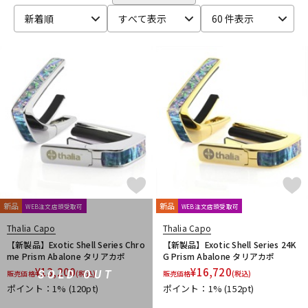
Bigsby
Bill Lawrence
Birdland
Black Mountain
DTM オンライン納品
レコーディング機器
新着順
すべて表示
60 件表示
BLACK MOUNTAIN PICKS
BLACK&GOLD
Blackstar
BLUE BELL
Bohemians
BONDHUS
BOSS
Boveda
brokker
Bruff
B-SIDE LABEL
CAIG
CAJ
CANARE
配信/ライブ機器
楽器アクセサリ
Carl Fischer
Carlos
Charles Colin
Cherub
CLAYTON
Cleartone
Cling On
CNB
Colossal Cable
COLUMBIA
COMFORT Strapp
Cordoba
Couch Guitar Strap
中古
ヴィンテージ
Crescendo
CUSTOM TRY
D-F
D&A GUITAR GEAR
D’Addario
Daiking Corporation
D'andrea
Danelectro
D'Angelico
DARCO
DAVA
DAVID LABOGA
DEAN
Dean Markley
DEVISER
DiMarzio
DINGWALL
dmi guitar labs
Doc Simons
DR
Dr.DUCK'S
新品
新品
WEB注文店頭受取可
WEB注文店頭受取可
Dunlop (Jim Dunlop)
DURACELL
E.W.S.
EBS
Thalia Capo
Thalia Capo
Editions Bim
Electro Harmonix
ele-king books
ELIXIR
【新製品】Exotic Shell Series Chro
【新製品】Exotic Shell Series 24K
EMERSON CUSTOM
EMG
Enfini Custom Works
ENGL
me Prism Abalone タリアカポ
G Prism Abalone タリアカポ
Epiphone
ERNIE BALL
ESP
EVH
Famous
FANA
¥
13,200
¥
16,720
SOLD OUT
販売価格
(税込)
販売価格
(税込)
F-bass
Fender
Fender Japan
Fender USA
ポイント：1%
(120pt)
ポイント：1%
(152pt)
FERNANDES ／ Burny
FISHMAN
Floyd Rose
Franklin