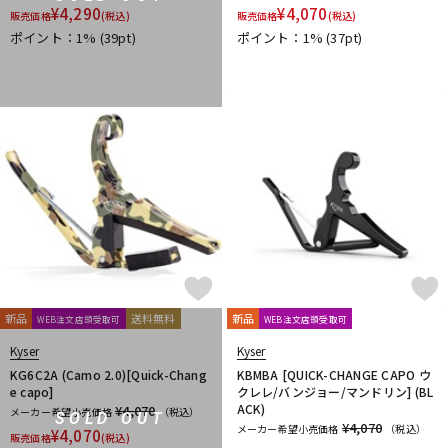
¥
4,290
¥
4,070
販売価格
(税込)
販売価格
(税込)
ポイント：1%
(39pt)
ポイント：1%
(37pt)
新品
送料無料
新品
WEB注文店頭受取可
WEB注文店頭受取可
Kyser
Kyser
KG6C2A (Camo 2.0)[Quick-Chang
KBMBA [QUICK-CHANGE CAPO ウ
e capo]
クレレ/バンジョー/マンドリン] (BL
ACK)
¥4,070
メーカー希望小売価格
（税込）
SOLD OUT
¥4,070
メーカー希望小売価格
（税込）
¥
4,070
販売価格
(税込)