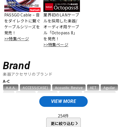
ベース
ウクレレ
PASSGO Cable – 音
業界初のLANケーブ
をダイレクトに繋ぐ
ルを採用した楽器/
ケーブルシリーズを
オーディオ用ケーブ
ドラム
パーカッション
発売！
ル「Octopass 8」
>>特集ページ
を発売！
>>特集ページ
キーボード
電子ピアノ
Brand
管楽器
その他楽器
楽器アクセサリのブランド
A-C
A.A.A.
ACCESS(CASE)
Acoustic Revive
AET
Aguilar
アンプ
エフェクター
AID
AIR CELL
ALEMBIC
ALFANOTE
Allies Vemuram
ALLPARTS
ALPINE HEARING PROTECTION
APEX
AQUILA
VIEW MORE
ARIA
Aria ProII
ARTEC
ATELIER Z
AUGUSTINE
DJ機器
DTM
B，W&R
Babicz
BARBAROSSA
Bare Knuckle
254
件
bartolini
basiner
BASSO
BELDEN
Big Bends
更に絞り込む