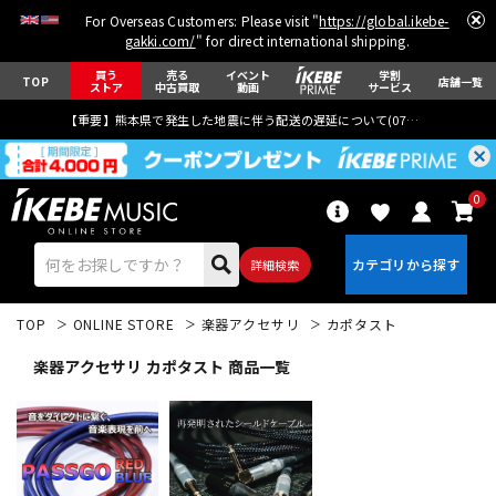
For Overseas Customers: Please visit "
https://global.ikebe-
gakki.com/
" for direct international shipping.
買う
売る
イベント
学割
TOP
店舗一覧
ストア
中古買取
動画
サービス
【重要】熊本県で発生した地震に伴う配送の遅延について(
07月29日
更新)
0
詳細検索
TOP
ONLINE STORE
楽器アクセサリ
カポタスト
楽器アクセサリ カポタスト 商品一覧
エレキギター
アコギ/エレアコ