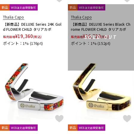
新品
新品
WEB注文店頭受取可
WEB注文店頭受取可
Thalia Capo
Thalia Capo
【新商品】DELUXE Series 24K Gol
【新商品】DELUXE Series Black Ch
d FLOWER CHILD タリアカポ
rome FLOWER CHILD タリアカポ
¥
19,360
¥
16,720
SOLD OUT
販売価格
(税込)
販売価格
(税込)
ポイント：1%
(176pt)
ポイント：1%
(152pt)
新品
新品
WEB注文店頭受取可
WEB注文店頭受取可