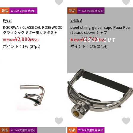
新品
新品
WEB注文店頭受取可
WEB注文店頭受取可
Kyser
SHUBB
KGCRWA / CLASSICAL ROSEWOOD
steel string guitar capo Paua Pea
クラッシックギター用カポタスト
rl black sleeve シャブ
¥
2,990
¥
3,740
SOLD OUT
販売価格
(税込)
販売価格
(税込)
ポイント：1%
(27pt)
ポイント：1%
(34pt)
新品
新品
WEB注文店頭受取可
WEB注文店頭受取可