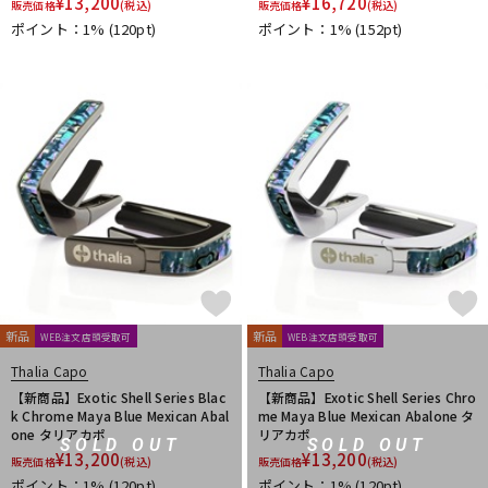
¥
13,200
¥
16,720
販売価格
(税込)
販売価格
(税込)
ポイント：1%
(120pt)
ポイント：1%
(152pt)
新品
新品
WEB注文店頭受取可
WEB注文店頭受取可
Thalia Capo
Thalia Capo
【新商品】Exotic Shell Series Blac
【新商品】Exotic Shell Series Chro
k Chrome Maya Blue Mexican Abal
me Maya Blue Mexican Abalone タ
one タリアカポ
リアカポ
SOLD OUT
SOLD OUT
¥
13,200
¥
13,200
販売価格
(税込)
販売価格
(税込)
ポイント：1%
(120pt)
ポイント：1%
(120pt)