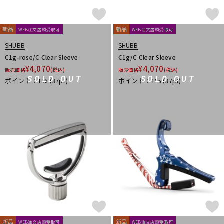
新品
新品
WEB注文店頭受取可
WEB注文店頭受取可
SHUBB
SHUBB
C1g-rose/C Clear Sleeve
C1g/C Clear Sleeve
¥
4,070
¥
4,070
販売価格
(税込)
販売価格
(税込)
SOLD OUT
SOLD OUT
ポイント：1%
(37pt)
ポイント：1%
(37pt)
新品
新品
WEB注文店頭受取可
WEB注文店頭受取可