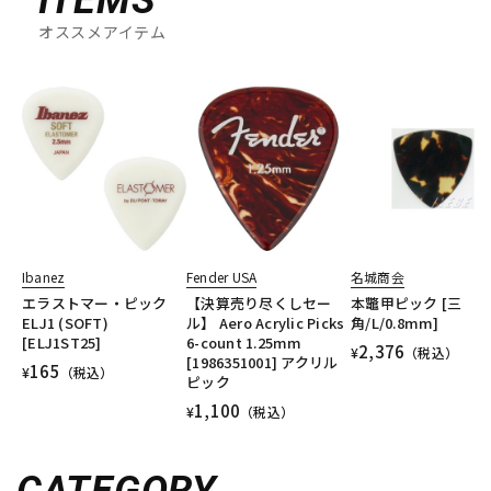
オススメアイテム
Ibanez
Fender USA
名城商会
エラストマー・ピック
【決算売り尽くしセー
本鼈甲ピック [三
ELJ1 (SOFT)
ル】 Aero Acrylic Picks
角/L/0.8mm]
[ELJ1ST25]
6-count 1.25mm
2,376
¥
（税込）
[1986351001] アクリル
165
¥
（税込）
ピック
1,100
¥
（税込）
CATEGORY