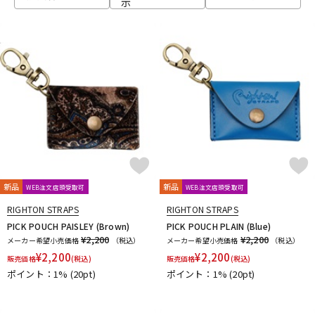
示
ベース
ウクレレ
ドラム
パーカッション
キーボード
電子ピアノ
管楽器
その他楽器
新品
新品
WEB注文店頭受取可
WEB注文店頭受取可
RIGHTON STRAPS
RIGHTON STRAPS
アンプ
エフェクター
PICK POUCH PAISLEY (Brown)
PICK POUCH PLAIN (Blue)
¥2,200
¥2,200
メーカー希望小売価格
（税込）
メーカー希望小売価格
（税込）
¥
2,200
¥
2,200
販売価格
(税込)
販売価格
(税込)
ポイント：1%
(20pt)
ポイント：1%
(20pt)
DJ機器
DTM