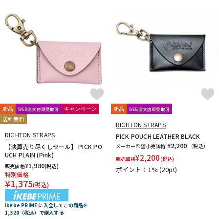
DTM オンライン納品
レコーディング機器
配信/ライブ機器
楽器アクセサリ
中古
ヴィンテージ
新品
キャンペーン
新品
WEB注文店頭受取可
WEB注文店頭受取可
送料無料
RIGHTON STRAPS
RIGHTON STRAPS
PICK POUCH LEATHER BLACK
¥2,200
【決算売り尽くしセール】 PICK PO
メーカー希望小売価格
（税込）
UCH PLAIN (Pink)
¥
2,200
販売価格
(税込)
¥
1,980
販売価格
(税込)
ポイント：1%
(20pt)
特別価格
¥
1,375
(税込)
Ikebe PRIME に入会してこの商品を
1,320（税込）で購入する