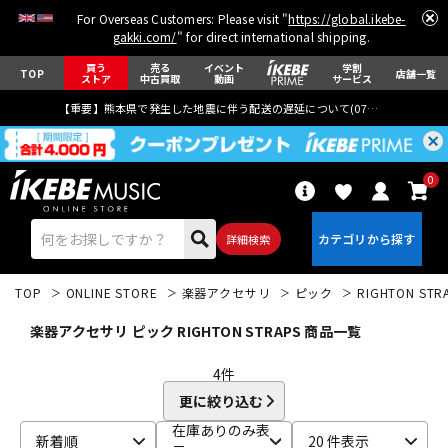
For Overseas Customers: Please visit "
https://global.ikebe-
gakki.com/
" for direct international shipping.
買う
売る
イベント
学割
TOP
店舗一覧
ストア
中古買取
動画
サービス
【重要】熊本県で発生した地震に伴う配送の遅延について(
07月29日
更新)
0
詳細検索
TOP
ONLINE STORE
楽器アクセサリ
ピック
RIGHTON STR
楽器アクセサリ ピック RIGHTON STRAPS 商品一覧
4
件
更に絞り込む
エレキギター
アコギ/エレアコ
在庫ありのみ表
新着順
20 件表示