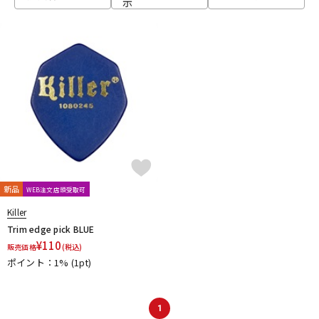
示
ベース
ウクレレ
ドラム
パーカッション
キーボード
電子ピアノ
管楽器
その他楽器
新品
WEB注文店頭受取可
Killer
アンプ
エフェクター
Trim edge pick BLUE
¥
110
販売価格
(税込)
ポイント：1%
(1pt)
DJ機器
DTM
1