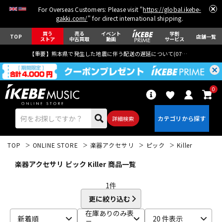
For Overseas Customers: Please visit "
https://global.ikebe-
gakki.com/
" for direct international shipping.
買う
売る
イベント
学割
TOP
店舗一覧
ストア
中古買取
動画
サービス
【重要】熊本県で発生した地震に伴う配送の遅延について(
07月29日
更新)
0
詳細検索
TOP
ONLINE STORE
楽器アクセサリ
ピック
Killer
楽器アクセサリ ピック Killer 商品一覧
1
件
更に絞り込む
エレキギター
アコギ/エレアコ
在庫ありのみ表
新着順
20 件表示