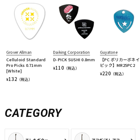
Grover Allman
Daiking Corporation
Guyatone
Celluloid Standard
D-PICK SUSHI 0.8mm
【PC ポリカーボネ
Pro Picks 0.71mm
ピック】MR25PC2
110
¥
（税込）
[White]
220
¥
（税込）
132
¥
（税込）
CATEGORY
エレキギター
アコギ/エレアコ