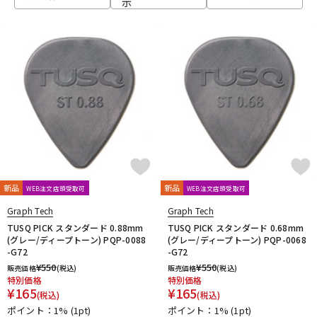
示
ベース
ウクレレ
ドラム
パーカッション
キーボード
電子ピアノ
管楽器
その他楽器
新品
新品
WEB注文店頭受取可
WEB注文店頭受取可
Graph Tech
Graph Tech
アンプ
エフェクター
TUSQ PICK スタンダード 0.88mm
TUSQ PICK スタンダード 0.68mm
(グレー/ディープトーン) PQP-0088
(グレー/ディープトーン) PQP-0068
-G72
-G72
¥
550
¥
550
販売価格
(税込)
販売価格
(税込)
DJ機器
DTM
特別価格
特別価格
¥
165
¥
165
(税込)
(税込)
ポイント：1%
(1pt)
ポイント：1%
(1pt)