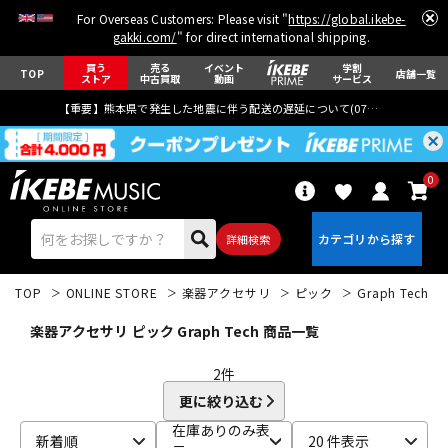
For Overseas Customers: Please visit "
https://global.ikebe-
gakki.com/
" for direct international shipping.
買う
売る
イベント
学割
TOP
店舗一覧
ストア
中古買取
動画
サービス
【重要】熊本県で発生した地震に伴う配送の遅延について(
07月29日
更新)
0
詳細検索
TOP
ONLINE STORE
楽器アクセサリ
ピック
Graph Tech
楽器アクセサリ ピック Graph Tech 商品一覧
2
件
更に絞り込む
エレキギター
アコギ/エレアコ
在庫ありのみ表
新着順
20 件表示