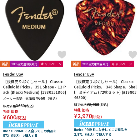
新品
キャンペーン
新品
キャンペーン
WEB注文店頭受取可
WEB注文店頭受取可
Fender USA
Fender USA
【決算売り尽くしセール】 Classic
【決算売り尽くしセール】 Classic
Celluloid Picks， 351 Shape - 12 P
Celluloid Picks， 346 Shape，Shel
ack (Black/Medium) [1980351806]
l，ミディアム (72枚セット) (#19803
46300)
¥660
メーカー希望小売価格
（税込）
¥
3,960
販売価格
(税込)
¥
660
販売価格
(税込)
特別価格
特別価格
¥
2,970
¥
600
(税込)
(税込)
Ikebe PRIME に入会してこの商品を
Ikebe PRIME に入会してこの商品を
2,871（税込）で購入する
572（税込）で購入する