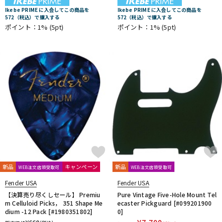
Ikebe PRIME に入会してこの商品を
Ikebe PRIME に入会してこの商品を
572（税込）で購入する
572（税込）で購入する
ポイント：1%
(5pt)
ポイント：1%
(5pt)
新品
キャンペーン
新品
WEB注文店頭受取可
WEB注文店頭受取可
Fender USA
Fender USA
【決算売り尽くしセール】 Premiu
Pure Vintage Five-Hole Mount Tel
m Celluloid Picks， 351 Shape Me
ecaster Pickguard [#099201900
dium -12 Pack [#1980351802]
0]