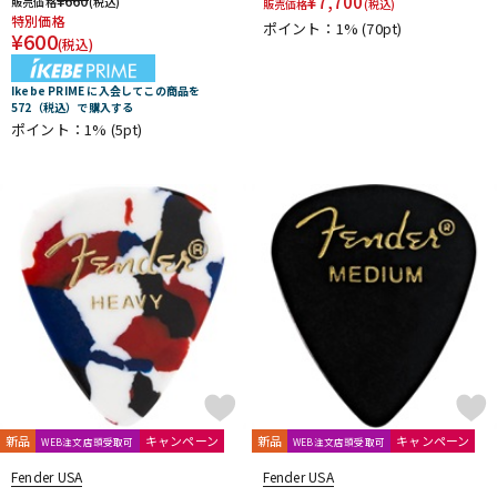
¥
660
¥
7,700
販売価格
(税込)
販売価格
(税込)
特別価格
ポイント：1%
(70pt)
¥
600
(税込)
Ikebe PRIME に入会してこの商品を
572（税込）で購入する
ポイント：1%
(5pt)
新品
キャンペーン
新品
キャンペーン
WEB注文店頭受取可
WEB注文店頭受取可
Fender USA
Fender USA