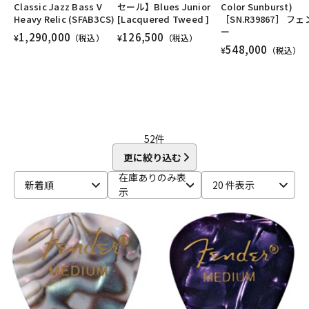
ユーズド
ヴィンテージ
ALL
Classic Jazz Bass V
セール】Blues Junior
Color Sunburst)
DTM オンライン納品
レコーディング機器
Heavy Relic (SFAB3CS)
[Lacquered Tweed ]
［SN.R39867］ フ
ー
1,290,000
126,500
¥
（税込）
¥
（税込）
548,000
¥
（税込）
配信/ライブ機器
楽器アクセサリ
中古
ヴィンテージ
52
件
更に絞り込む
在庫ありのみ表
新着順
20 件表示
示