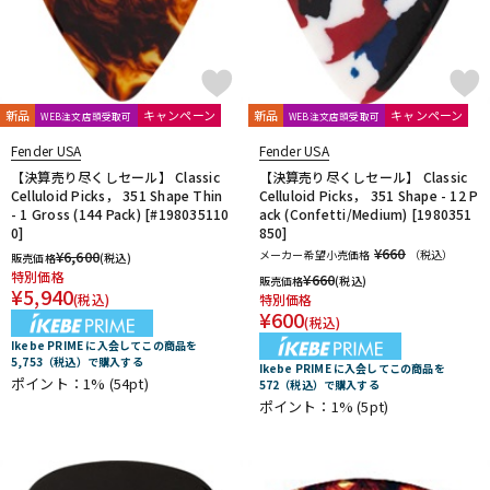
新品
キャンペーン
新品
キャンペーン
WEB注文店頭受取可
WEB注文店頭受取可
Fender USA
Fender USA
【決算売り尽くしセール】 Classic
【決算売り尽くしセール】 Classic
Celluloid Picks， 351 Shape Thin
Celluloid Picks， 351 Shape - 12 P
- 1 Gross (144 Pack) [#198035110
ack (Confetti/Medium) [1980351
0]
850]
¥660
¥
6,600
メーカー希望小売価格
（税込）
販売価格
(税込)
特別価格
¥
660
販売価格
(税込)
¥
5,940
(税込)
特別価格
¥
600
(税込)
Ikebe PRIME に入会してこの商品を
5,753（税込）で購入する
Ikebe PRIME に入会してこの商品を
ポイント：1%
(54pt)
572（税込）で購入する
ポイント：1%
(5pt)