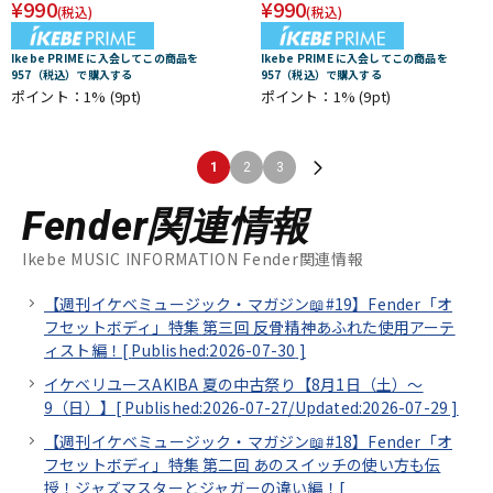
¥
990
¥
990
(税込)
(税込)
Ikebe PRIME に入会してこの商品を
Ikebe PRIME に入会してこの商品を
957（税込）で購入する
957（税込）で購入する
ポイント：1%
(9pt)
ポイント：1%
(9pt)
1
2
3
Fender関連情報
Ikebe MUSIC INFORMATION Fender関連情報
【週刊イケベミュージック・マガジン📖#19】Fender「オ
フセットボディ」特集 第三回 反骨精神あふれた使用アーテ
ィスト編！[
Published:2026-07-30
]
イケベリユースAKIBA 夏の中古祭り【8月1日（土）～
9（日）】[
Published:2026-07-27/
Updated:2026-07-29
]
【週刊イケベミュージック・マガジン📖#18】Fender「オ
フセットボディ」特集 第二回 あのスイッチの使い方も伝
授！ジャズマスターとジャガーの違い編！[