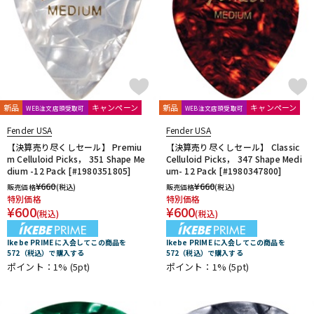
新品
キャンペーン
新品
キャンペーン
WEB注文店頭受取可
WEB注文店頭受取可
Fender USA
Fender USA
【決算売り尽くしセール】 Premiu
【決算売り尽くしセール】 Classic
m Celluloid Picks， 351 Shape Me
Celluloid Picks， 347 Shape Medi
dium -12 Pack [#1980351805]
um- 12 Pack [#1980347800]
¥
660
¥
660
販売価格
(税込)
販売価格
(税込)
特別価格
特別価格
¥
600
¥
600
(税込)
(税込)
Ikebe PRIME に入会してこの商品を
Ikebe PRIME に入会してこの商品を
572（税込）で購入する
572（税込）で購入する
ポイント：1%
(5pt)
ポイント：1%
(5pt)