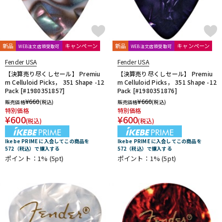
新品
キャンペーン
新品
キャンペーン
WEB注文店頭受取可
WEB注文店頭受取可
Fender USA
Fender USA
【決算売り尽くしセール】 Premiu
【決算売り尽くしセール】 Premiu
m Celluloid Picks， 351 Shape -12
m Celluloid Picks， 351 Shape -12
Pack [#1980351857]
Pack [#1980351876]
¥
660
¥
660
販売価格
(税込)
販売価格
(税込)
特別価格
特別価格
¥
600
¥
600
(税込)
(税込)
Ikebe PRIME に入会してこの商品を
Ikebe PRIME に入会してこの商品を
572（税込）で購入する
572（税込）で購入する
ポイント：1%
(5pt)
ポイント：1%
(5pt)