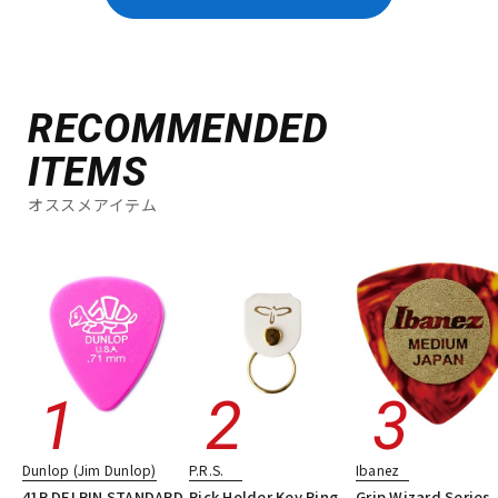
RECOMMENDED
ITEMS
オススメアイテム
Dunlop (Jim Dunlop)
P.R.S.
Ibanez
41R DELRIN STANDARD
Pick Holder Key Ring
Grip Wizard Series