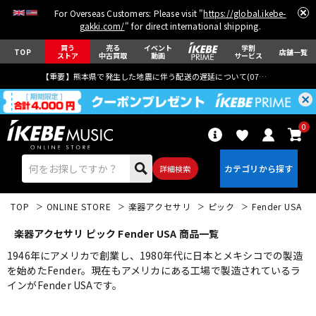
For Overseas Customers: Please visit "
https://global.ikebe-
gakki.com/
" for direct international shipping.
買う
売る
イベント
学割
TOP
店舗一覧
ストア
中古買取
動画
サービス
【重要】熊本県で発生した地震に伴う配送の遅延について(
07月29日
更新)
0
詳細検索
TOP
ONLINE STORE
楽器アクセサリ
ピック
Fender USA
楽器アクセサリ ピック Fender USA 商品一覧
1946年にアメリカで創業し、1980年代に日本とメキシコでの製造
を始めたFender。現在もアメリカにある工場で製造されているラ
インがFender USAです。
エレキギター
アコギ/エレアコ