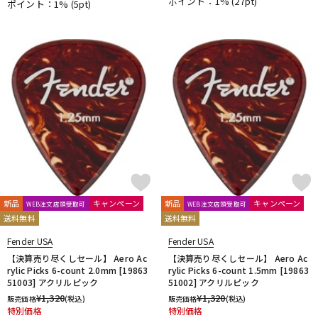
ポイント：1%
(27pt)
ポイント：1%
(5pt)
新品
キャンペーン
新品
キャンペーン
WEB注文店頭受取可
WEB注文店頭受取可
送料無料
送料無料
Fender USA
Fender USA
【決算売り尽くしセール】 Aero Ac
【決算売り尽くしセール】 Aero Ac
rylic Picks 6-count 2.0mm [19863
rylic Picks 6-count 1.5mm [19863
51003] アクリルピック
51002] アクリルピック
¥
1,320
¥
1,320
販売価格
(税込)
販売価格
(税込)
特別価格
特別価格