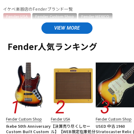
イケベ楽器店のFenderブランド一覧
ベース
ウクレレ
Fender USA
Fender Custom Shop
Fender MEXICO
Fender Made in Japan
Fender Standard Series
Fender Acoustics
ドラム
Fender Japan
パーカッション
Fender (Japan Exclusive Series)
その他Fender
Fender人気ランキング
Fender USAのカテゴリ
キーボード
電子ピアノ
エレキギター
エレキギター/ストラトキャスター・STタイプ
エレキギター/テレキャスター・TLタイプ
エレキギター/ジャズマスター・JMタイプ
管楽器
その他楽器
エレキギター/ジャガー・JGタイプ
エレキギター/ムスタング・MGタイプ
エレキギター/#American Vintage II
アンプ
エフェクター
エレキギター/#American Ultra
エレキギター/#American Professional
エレキギター/#American Professional II
DJ機器
DTM
Fender Custom Shop
Fender USA
Fender Custom Shop
エレキギター/#American Performer
ベース
Ikebe 50th Anniversary
【決算売り尽くしセー
USED 中古 1960
ギターアンプ・ベースアンプ
エフェクター
楽器アクセサリ
Custom Built Custom
ル】【WEB限定在庫処分
Stratocaster Relic 