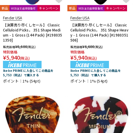
新品
キャンペーン
新品
キャンペーン
WEB注文店頭受取可
WEB注文店頭受取可
Fender USA
Fender USA
【決算売り尽くしセール】 Classic
【決算売り尽くしセール】 Classic
Celluloid Picks， 351 Shape Medi
Celluloid Picks， 351 Shape Heav
um - 1 Gross (144 Pack) [#198035
y - 1 Gross (144 Pack) [#1980351
1350]
506]
¥
6,600
¥
6,600
販売価格
(税込)
販売価格
(税込)
特別価格
特別価格
¥
5,940
¥
5,940
(税込)
(税込)
Ikebe PRIME に入会してこの商品を
Ikebe PRIME に入会してこの商品を
5,753（税込）で購入する
5,753（税込）で購入する
ポイント：1%
(54pt)
ポイント：1%
(54pt)