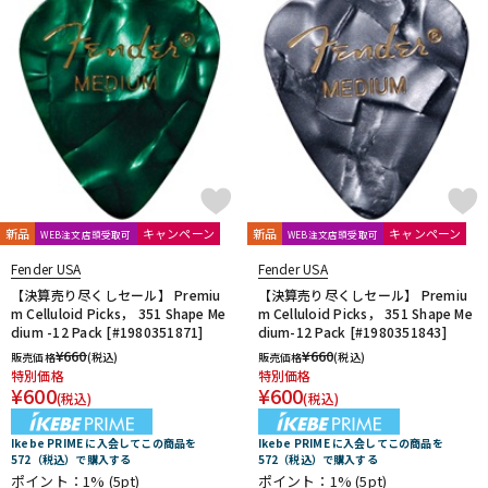
新品
キャンペーン
新品
キャンペーン
WEB注文店頭受取可
WEB注文店頭受取可
Fender USA
Fender USA
【決算売り尽くしセール】 Premiu
【決算売り尽くしセール】 Premiu
m Celluloid Picks， 351 Shape Me
m Celluloid Picks， 351 Shape Me
dium -12 Pack [#1980351871]
dium-12 Pack [#1980351843]
¥
660
¥
660
販売価格
(税込)
販売価格
(税込)
特別価格
特別価格
¥
600
¥
600
(税込)
(税込)
Ikebe PRIME に入会してこの商品を
Ikebe PRIME に入会してこの商品を
572（税込）で購入する
572（税込）で購入する
ポイント：1%
(5pt)
ポイント：1%
(5pt)