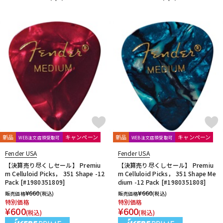
新品
キャンペーン
新品
キャンペーン
WEB注文店頭受取可
WEB注文店頭受取可
Fender USA
Fender USA
【決算売り尽くしセール】 Premiu
【決算売り尽くしセール】 Premiu
m Celluloid Picks， 351 Shape -12
m Celluloid Picks， 351 Shape Me
Pack [#1980351809]
dium -12 Pack [#1980351808]
¥
660
¥
660
販売価格
(税込)
販売価格
(税込)
特別価格
特別価格
¥
600
¥
600
(税込)
(税込)