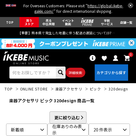
For Overseas Customers: Please visit "
https://global.ikebe-
gakki.com/
" for direct international shipping.
買う
売る
イベント
学割
TOP
店舗一覧
ストア
中古買取
動画
サービス
【重要】熊本県で発生した地震に伴う配送の遅延について(
07月29日
更新)
0
詳細検索
TOP
ONLINE STORE
楽器アクセサリ
ピック
320design
楽器アクセサリ ピック 320design 商品一覧
更に絞り込む
エレキギター
アコギ/エレアコ
在庫ありのみ表
新着順
20 件表示
示