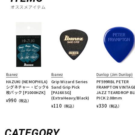
オススメアイテム
Ibanez
Ibanez
Dunlop (Jim Dunlop)
HAZUKI (NEMOPHILA)
Grip Wizard Series
PF599RBL PETER
シグネチャー・ピック6
Sand Grip Pick
FRAMPTON VINTAG
枚パック [P1000HZK]
[PA16XSG]
JAZZ TEARDROP BL
(ExtraHeavy/Black)
PICK 2.08mm
990
¥
（税込）
110
330
¥
（税込）
¥
（税込）
CATEGORY