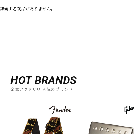
該当する商品がありません。
ベース
ウクレレ
ドラム
パーカッション
キーボード
電子ピアノ
管楽器
その他楽器
HOT BRANDS
楽器アクセサリ 人気のブランド
アンプ
エフェクター
DJ機器
DTM