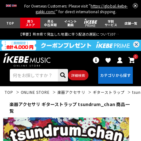
For Overseas Customers: Please visit "
https://global.ikebe-
gakki.com/
" for direct international shipping.
買う
売る
イベント
学割
TOP
店舗一覧
ストア
中古買取
動画
サービス
【重要】熊本県で発生した地震に伴う配送の遅延について(
07月29日
更新)
0
詳細検索
TOP
ONLINE STORE
楽器アクセサリ
ギターストラップ
tsu
楽器アクセサリ ギターストラップ tsundrum_chan 商品一
覧
エレキギター
アコギ/エレアコ