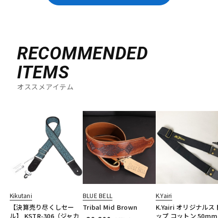
RECOMMENDED
ITEMS
オススメアイテム
Kikutani
BLUE BELL
K.Yairi
【決算売り尽くしセー
Tribal Mid Brown
K.Yairi オリジナル
ル】 KSTR-306（ジャカ
ップ コットン 50mm