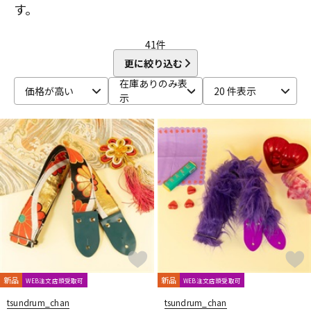
す。
DTM オンライン納品
レコーディング機器
41
件
配信/ライブ機器
楽器アクセサリ
更に絞り込む
在庫ありのみ表
価格が高い
20 件表示
示
中古
ヴィンテージ
新品
新品
WEB注文店頭受取可
WEB注文店頭受取可
tsundrum_chan
tsundrum_chan