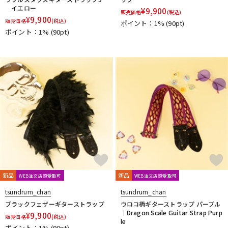
イエロー
¥
9,900
販売価格
(税込)
¥
9,900
販売価格
(税込)
ポイント：1%
(90pt)
ポイント：1%
(90pt)
新品
新品
WEB注文店頭受取可
WEB注文店頭受取可
tsundrum_chan
tsundrum_chan
ブラックフェザーギターストラップ
ウロコ柄ギターストラップ パープル
｜Dragon Scale Guitar Strap Purp
¥
9,900
販売価格
(税込)
le
ポイント：1%
(90pt)