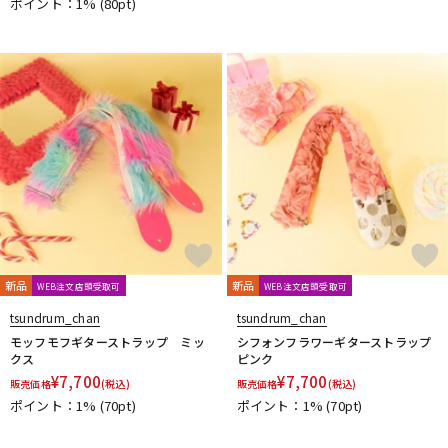
ポイント：1%
(80pt)
新品
新品
WEB注文店頭受取可
WEB注文店頭受取可
tsundrum_chan
tsundrum_chan
モッフモフギターストラップ ミッ
シフォンフラワーギターストラップ
クス
ピンク
¥
7,700
¥
7,700
販売価格
(税込)
販売価格
(税込)
ポイント：1%
(70pt)
ポイント：1%
(70pt)