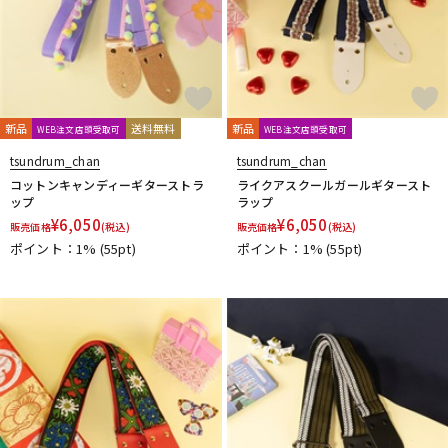
新品
送料無料
新品
WEB注文店頭受取可
WEB注文店頭受取可
tsundrum_chan
tsundrum_chan
コットンキャンディーギターストラ
ライクアスクールガールギタースト
ップ
ラップ
¥
6,050
¥
6,050
販売価格
(税込)
販売価格
(税込)
ポイント：1%
(55pt)
ポイント：1%
(55pt)