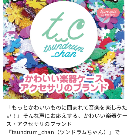
ベース
ウクレレ
ドラム
パーカッション
キーボード
電子ピアノ
管楽器
その他楽器
アンプ
エフェクター
「もっとかわいいものに囲まれて音楽を楽しみた
い！」そんな声にお応えする、かわいい楽器ケー
DJ機器
DTM
ス・アクセサリのブランド
『tsundrum_chan（ツンドラムちゃん）』で