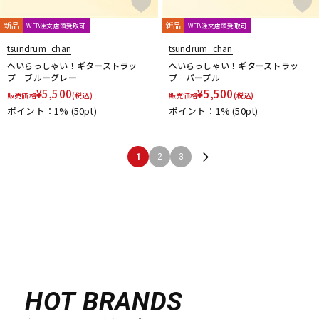
新品
新品
WEB注文店頭受取可
WEB注文店頭受取可
tsundrum_chan
tsundrum_chan
へいらっしゃい！ギターストラッ
へいらっしゃい！ギターストラッ
プ ブルーグレー
プ パープル
¥
5,500
¥
5,500
販売価格
(税込)
販売価格
(税込)
ポイント：1%
(50pt)
ポイント：1%
(50pt)
1
2
3
HOT BRANDS