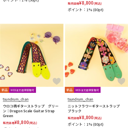
¥
8,800
販売価格
(税込)
ポイント：1%
(80pt)
新品
新品
WEB注文店頭受取可
WEB注文店頭受取可
tsundrum_chan
tsundrum_chan
ウロコ柄ギターストラップ グリー
ニットフラワーギターストラップ
ン｜Dragon Scale Guitar Strap
ブラック
Green
¥
8,800
販売価格
(税込)
¥
8,800
販売価格
(税込)
ポイント：1%
(80pt)