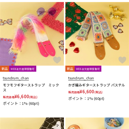
新品
新品
WEB注文店頭受取可
WEB注文店頭受取可
tsundrum_chan
tsundrum_chan
モフモフギターストラップ ミック
かぎ編みギターストラップ パステル
ス
¥
6,600
販売価格
(税込)
¥
6,600
販売価格
(税込)
ポイント：1%
(60pt)
ポイント：1%
(60pt)