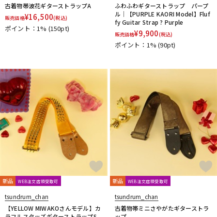
古着物帯波花ギターストラップA
ふわふわギターストラップ パープ
ル｜【PURPLE KAORI Model】Fluf
¥
16,500
販売価格
(税込)
fy Guitar Strap ? Purple
ポイント：1%
(150pt)
¥
9,900
販売価格
(税込)
ポイント：1%
(90pt)
新品
新品
WEB注文店頭受取可
WEB注文店頭受取可
tsundrum_chan
tsundrum_chan
【YELLOW MIWAKOさんモデル】カ
古着物帯ミニさやがたギターストラ
ラフルスタッズギターストラップS
ップ