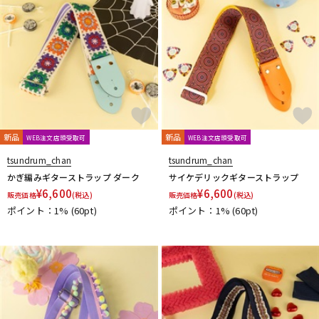
新品
新品
WEB注文店頭受取可
WEB注文店頭受取可
tsundrum_chan
tsundrum_chan
かぎ編みギターストラップ ダーク
サイケデリックギターストラップ
¥
6,600
¥
6,600
販売価格
(税込)
販売価格
(税込)
ポイント：1%
(60pt)
ポイント：1%
(60pt)