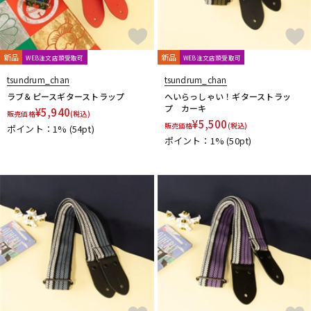
新品
新品
WEB注文店頭受取可
WEB注文店頭受取可
tsundrum_chan
tsundrum_chan
ラブ＆ピースギターストラップ
へいらっしゃい！ギターストラッ
プ カーキ
¥
5,940
販売価格
(税込)
¥
5,500
販売価格
(税込)
ポイント：1%
(54pt)
ポイント：1%
(50pt)