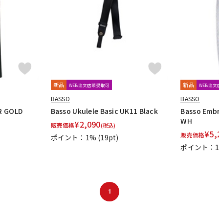
DTM オンラ
レコーディン
イン納品
グ機器
ジ
新品
新品
WEB注文店頭受取可
WEB注
BASSO
BASSO
R GOLD
Basso Ukulele Basic UK11 Black
Basso Embr
WH
¥
2,090
販売価格
(税込)
¥
5,
販売価格
ポイント：1%
(19pt)
ポイント：
1