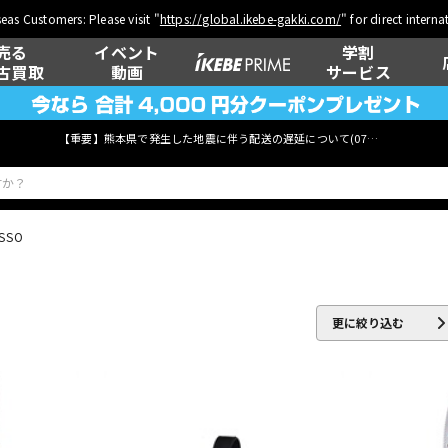
eas Customers: Please visit "
https://global.ikebe-gakki.com/
" for direct intern
売る
イベント
学割
古買取
動画
サービス
【重要】熊本県で発生した地震に伴う配送の遅延について(
07月29日
更新)
SSO
ベース
ウクレレ
更に絞り込む
管楽器
その他楽器