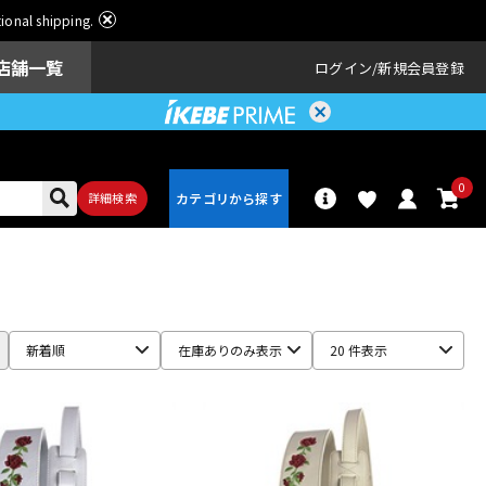
ational shipping.
店舗一覧
ログイン
新規会員登録
0
詳細検索
パーカッショ
ドラム
ン
新着順
在庫ありのみ表示
20 件表示
アンプ
エフェクター