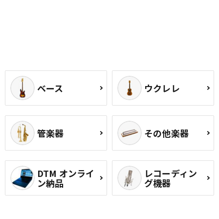
ベース
ウクレレ
管楽器
その他楽器
DTM オンライ
レコーディン
ン納品
グ機器