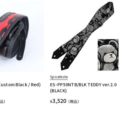
SpiceNote
Custom Black / Red)
ES-PP50NTB/BLK TEDDY ver.2.0
(BLACK)
3,520
税込）
¥
（税込）