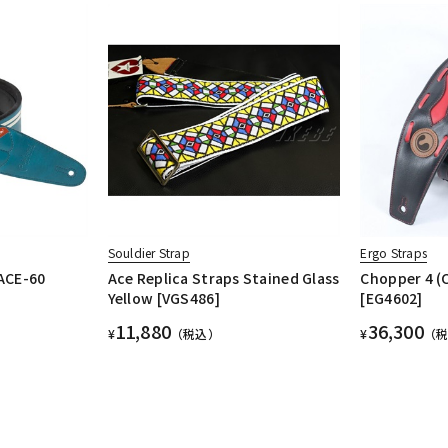
Souldier Strap
Ergo Straps
CE-60
Ace Replica Straps Stained Glass
Chopper 4 (
Yellow [VGS486]
[EG4602]
11,880
36,300
¥
（税込）
¥
（