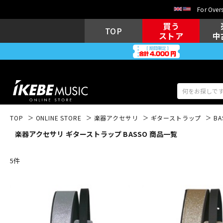
For Overs
買う
TOP
ストア
中
TOP
ONLINE STORE
楽器アクセサリ
ギターストラップ
BA
楽器アクセサリ ギターストラップ BASSO 商品一覧
アコギ/エレ
エレキギター
アコ
5
件
キーボード
電子ピアノ