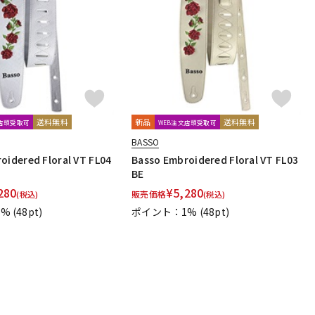
配信/ライブ
楽器アクセサ
機器
リ
送料無料
新品
送料無料
文店頭受取可
WEB注文店頭受取可
BASSO
oidered Floral VT FL04
Basso Embroidered Floral VT FL03
BE
280
¥
5,280
販売価格
(税込)
(税込)
1%
(48pt)
ポイント：1%
(48pt)