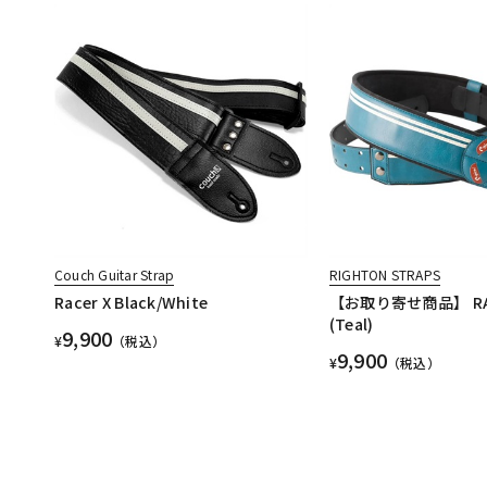
Couch Guitar Strap
RIGHTON STRAPS
Racer X Black/White
【お取り寄せ商品】 RA
(Teal)
9,900
¥
（税込）
9,900
¥
（税込）