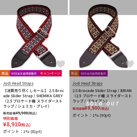
DTM オンライン納品
レコーディング機器
配信/ライブ機器
楽器アクセサリ
中古
ヴィンテージ
新品
キャンペーン
新品
WEB注文店頭受取可
WEB注文店頭受取可
Jodi Head Straps
Jodi Head Straps
【決算売り尽くしセール】 2.5 Broc
2.5 Brocade Slider Strap / BRIAN
ade Slider Strap / SHEMIKA GREY
（2.5 ブロケード織 スライダースト
（2.5 ブロケード織 スライダースト
ラップ / ブライアン）
SOLD OUT
ラップ / シェミカ・グレイ）
¥
9,900
販売価格
(税込)
¥
9,900
販売価格
(税込)
ポイント：1%
(90pt)
特別価格
¥
8,910
(税込)
ポイント：1%
(81pt)