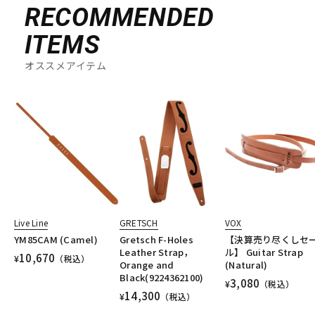
RECOMMENDED
ITEMS
オススメアイテム
Live Line
GRETSCH
VOX
YM85CAM (Camel)
Gretsch F-Holes
【決算売り尽くしセ
Leather Strap，
ル】 Guitar Strap
10,670
¥
（税込）
Orange and
(Natural)
Black(9224362100)
3,080
¥
（税込）
14,300
¥
（税込）