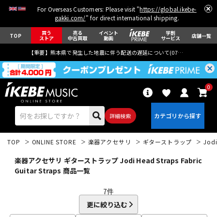
For Overseas Customers: Please visit "
https://global.ikebe-
gakki.com/
" for direct international shipping.
買う
売る
イベント
学割
TOP
店舗一覧
ストア
中古買取
動画
サービス
【重要】熊本県で発生した地震に伴う配送の遅延について(
07月29日
更新)
0
詳細検索
TOP
ONLINE STORE
楽器アクセサリ
ギターストラップ
Jodi
楽器アクセサリ ギターストラップ Jodi Head Straps Fabric
Guitar Straps 商品一覧
7
件
エレキギター
アコギ/エレアコ
更に絞り込む