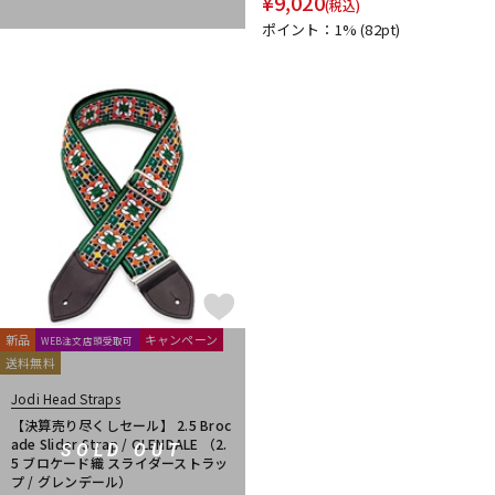
¥
9,020
(税込)
ポイント：1%
(82pt)
新品
キャンペーン
WEB注文店頭受取可
送料無料
Jodi Head Straps
【決算売り尽くしセール】 2.5 Broc
ade Slider Strap / GLENDALE （2.
SOLD OUT
5 ブロケード織 スライダーストラッ
プ / グレンデール）