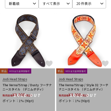
新着順
すべて表示
20 件表示
ベース
ウクレレ
ドラム
パーカッション
キーボード
電子ピアノ
管楽器
その他楽器
新品
新品
WEB注文店頭受取可
WEB注文店頭受取可
アンプ
エフェクター
Jodi Head Straps
Jodi Head Straps
The Verna?Strap / Dusty フーテナ
The Verna?Strap / Style 32 フーテ
ニースタイル （デニムボディ）
ナニースタイル （デニムボディ）
¥
9,900
¥
9,900
SOLD OUT
SOLD OUT
販売価格
(税込)
販売価格
(税込)
DJ機器
DTM
ポイント：1%
(90pt)
ポイント：1%
(90pt)