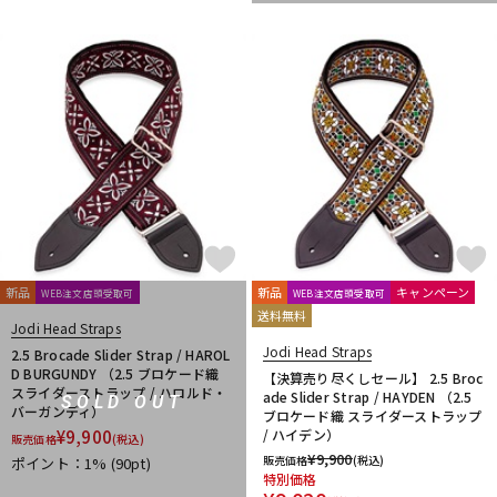
新品
新品
キャンペーン
WEB注文店頭受取可
WEB注文店頭受取可
送料無料
Jodi Head Straps
Jodi Head Straps
2.5 Brocade Slider Strap / HAROL
D BURGUNDY （2.5 ブロケード織
【決算売り尽くしセール】 2.5 Broc
スライダーストラップ / ハロルド・
ade Slider Strap / HAYDEN （2.5
SOLD OUT
バーガンディ）
ブロケード織 スライダーストラップ
¥
9,900
/ ハイデン）
販売価格
(税込)
¥
9,900
販売価格
(税込)
ポイント：1%
(90pt)
特別価格