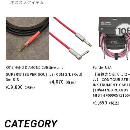
オススメアイテム
KR'Z NANO DIAMOND CABLE
Live Line
Fender USA
SUPER爽 [SUPER SOU]
LE-R 3M S/L (Red)
【決算売り尽くしセ
3m S-S
ル】 CONTOUR SERI
4,070
¥
（税込）
INSTRUMENT CABL
19,800
¥
（税込）
(10feet/BURGANDY
MIST)(#0990571166
1,650
¥
（税込）
CATEGORY