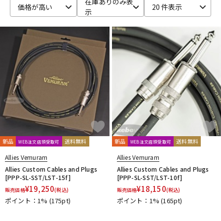
在庫ありのみ表
価格が高い
20 件表示
示
ベース
ウクレレ
ドラム
パーカッション
キーボード
電子ピアノ
管楽器
その他楽器
新品
送料無料
新品
送料無料
WEB注文店頭受取可
WEB注文店頭受取可
アンプ
エフェクター
Allies Vemuram
Allies Vemuram
Allies Custom Cables and Plugs
Allies Custom Cables and Plugs
[PPP-SL-SST/LST-15f]
[PPP-SL-SST/LST-10f]
¥
19,250
¥
18,150
販売価格
(税込)
販売価格
(税込)
DJ機器
DTM
ポイント：1%
(175pt)
ポイント：1%
(165pt)