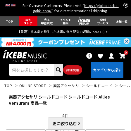
For Overseas Customers: Please visit "
https://global.ikebe-
gakki.com/
" for direct international shipping.
買う
売る
イベント
学割
TOP
店舗一覧
ストア
中古買取
動画
サービス
【重要】熊本県で発生した地震に伴う配送の遅延について(
07月29日
更新)
0
詳細検索
TOP
ONLINE STORE
楽器アクセサリ
シールドコード
シール
楽器アクセサリ シールドコード シールドコード Allies
Vemuram 商品一覧
4
件
エレキギター
アコギ/エレアコ
更に絞り込む