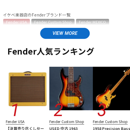
ベース
ウクレレ
イケベ楽器店のFenderブランド一覧
Fender USA
Fender Custom Shop
Fender MEXICO
Fender Made in Japan
Fender Standard Series
ドラム
パーカッション
Fender Acoustics
Fender Japan
Fender (Japan Exclusive Series)
その他Fender
Fender人気ランキング
キーボード
電子ピアノ
Fender USAのカテゴリ
エレキギター
エレキギター/ストラトキャスター・STタイプ
エレキギター/テレキャスター・TLタイプ
管楽器
その他楽器
エレキギター/ジャズマスター・JMタイプ
エレキギター/ジャガー・JGタイプ
エレキギター/ムスタング・MGタイプ
アンプ
エフェクター
エレキギター/#American Vintage II
エレキギター/#American Ultra
エレキギター/#American Professional
DJ機器
DTM
エレキギター/#American Professional II
Fender USA
Fender Custom Shop
Fender Custom Shop
エレキギター/#American Performer
ベース
【決算売り尽くしセー
USED 中古 1963
1958 Precision Bas
ギターアンプ・ベースアンプ
エフェクター
楽器アクセサリ