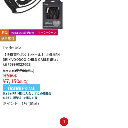
新品
キャンペーン
WEB注文店頭受取可
送料無料
Fender USA
【決算売り尽くしセール】 JIMI HEN
DRIX VOODOO CHILD CABLE (Blac
k)[#0990823003]
¥
7,700
販売価格
(税込)
特別価格
¥
7,150
(税込)
Ikebe PRIME に入会してこの商品を
6,930（税込）で購入する
ポイント：1%
(65pt)
1