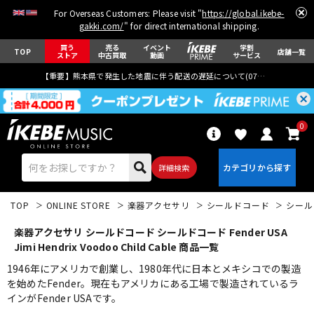
For Overseas Customers: Please visit "
https://global.ikebe-
gakki.com/
" for direct international shipping.
買う
売る
イベント
学割
TOP
店舗一覧
ストア
中古買取
動画
サービス
【重要】熊本県で発生した地震に伴う配送の遅延について(
07月29日
更新)
0
詳細検索
TOP
ONLINE STORE
楽器アクセサリ
シールドコード
シール
楽器アクセサリ シールドコード シールドコード Fender USA
Jimi Hendrix Voodoo Child Cable 商品一覧
1946年にアメリカで創業し、1980年代に日本とメキシコでの製造
を始めたFender。現在もアメリカにある工場で製造されているラ
エレキギター
アコギ/エレアコ
インがFender USAです。