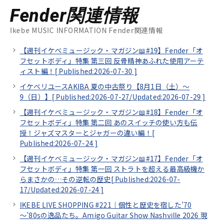
Fender関連情報
Ikebe MUSIC INFORMATION Fender関連情報
【週刊イケベミュージック・マガジン📖#19】Fender「オ
フセットボディ」特集 第三回 反骨精神あふれた使用アーテ
ィスト編！[
Published:2026-07-30
]
イケベリユースAKIBA 夏の中古祭り【8月1日（土）～
9（日）】[
Published:2026-07-27/
Updated:2026-07-29
]
【週刊イケベミュージック・マガジン📖#18】Fender「オ
フセットボディ」特集 第二回 あのスイッチの使い方も伝
授！ジャズマスターとジャガーの違い編！[
Published:2026-07-24
]
【週刊イケベミュージック・マガジン📖#17】Fender「オ
フセットボディ」特集 第一回 ストラトを超える最高級機か
らまさかの…その逆転の歴史[
Published:2026-07-
17/
Updated:2026-07-24
]
IKEBE LIVE SHOPPING #221｜個性と歴史を宿した’70
～’80sの逸品たち。Amigo Guitar Show Nashville 2026 現