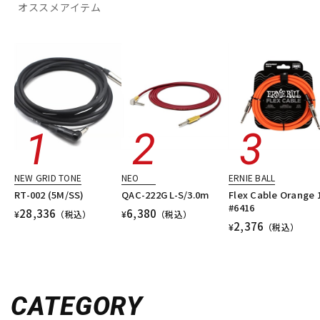
オススメアイテム
NEW GRID TONE
NEO
ERNIE BALL
RT-002 (5M/SS)
QAC-222G L-S/3.0m
Flex Cable Orange 
#6416
28,336
6,380
¥
（税込）
¥
（税込）
2,376
¥
（税込）
CATEGORY