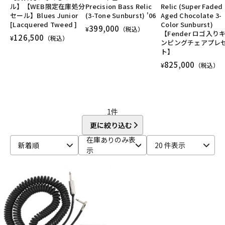
ル】【WEB限定在庫処分
Precision Bass Relic
Relic (Super Faded
DTM オンライン納品
レコーディング機器
ユーズド
ヴィンテージ
ALL
セール】Blues Junior
(3-Tone Sunburst) '06
Aged Chocolate 3-
[Lacquered Tweed ]
Color Sunburst)
399,000
¥
（税込）
【Fender ロゴ入り
126,500
¥
（税込）
ンピングチェアプレ
配信/ライブ機器
楽器アクセサリ
ト】
825,000
¥
（税込）
中古
ヴィンテージ
1
件
更に絞り込む
在庫ありのみ表
新着順
20 件表示
示