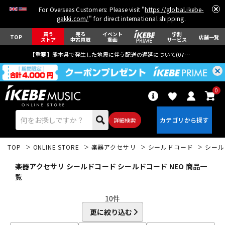
For Overseas Customers: Please visit "
https://global.ikebe-
gakki.com/
" for direct international shipping.
買う
売る
イベント
学割
TOP
店舗一覧
ストア
中古買取
動画
サービス
【重要】熊本県で発生した地震に伴う配送の遅延について(
07月29日
更新)
0
詳細検索
TOP
ONLINE STORE
楽器アクセサリ
シールドコード
シール
楽器アクセサリ シールドコード シールドコード NEO 商品一
覧
10
件
エレキギター
アコギ/エレアコ
更に絞り込む