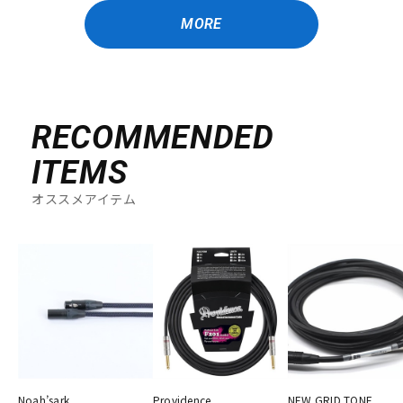
MORE
RECOMMENDED
ITEMS
オススメアイテム
Noah’sark
Providence
NEW GRID TONE