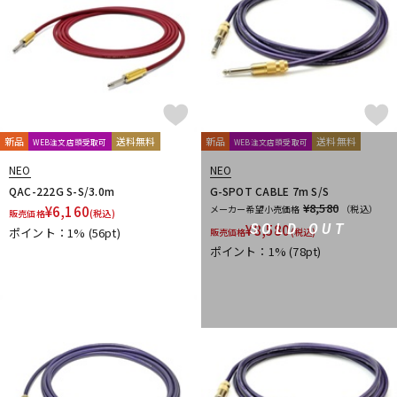
新品
送料無料
新品
送料無料
WEB注文店頭受取可
WEB注文店頭受取可
NEO
NEO
QAC-222G S-S/3.0m
G-SPOT CABLE 7m S/S
¥8,580
¥
6,160
メーカー希望小売価格
（税込）
販売価格
(税込)
¥
8,580
SOLD OUT
ポイント：1%
(56pt)
販売価格
(税込)
ポイント：1%
(78pt)