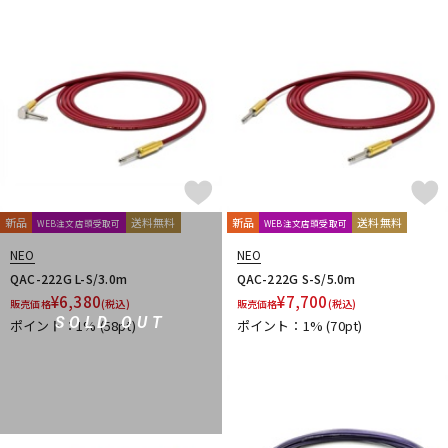
DTM オンライン納品
レコーディング機器
配信/ライブ機器
楽器アクセサリ
中古
ヴィンテージ
新品
送料無料
新品
送料無料
WEB注文店頭受取可
WEB注文店頭受取可
NEO
NEO
QAC-222G L-S/3.0m
QAC-222G S-S/5.0m
¥
6,380
¥
7,700
販売価格
(税込)
販売価格
(税込)
SOLD OUT
ポイント：1%
(58pt)
ポイント：1%
(70pt)