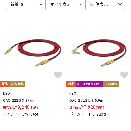
新着順
すべて表示
20 件表示
ベース
ウクレレ
ドラム
パーカッション
キーボード
電子ピアノ
管楽器
その他楽器
新品
送料無料
新品
送料無料
WEB注文店頭受取可
アンプ
エフェクター
NEO
NEO
QAC-222G S-S/7m
QAC-222G L-S/5.0m
¥
9,240
¥
7,920
販売価格
(税込)
販売価格
(税込)
ポイント：1%
(84pt)
ポイント：1%
(72pt)
DJ機器
DTM