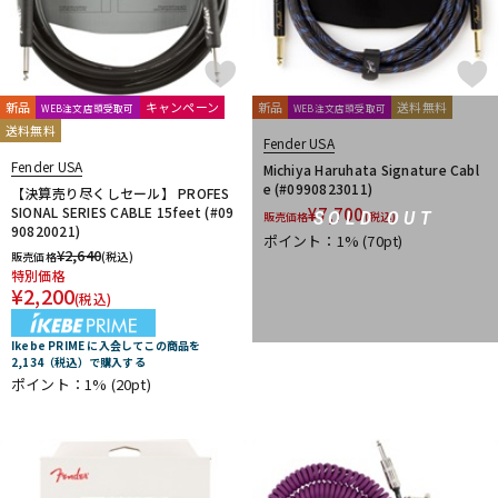
新品
キャンペーン
新品
送料無料
WEB注文店頭受取可
WEB注文店頭受取可
送料無料
Fender USA
Fender USA
Michiya Haruhata Signature Cabl
e (#0990823011)
【決算売り尽くしセール】 PROFES
SIONAL SERIES CABLE 15feet (#09
¥
7,700
SOLD OUT
販売価格
(税込)
90820021)
ポイント：1%
(70pt)
¥
2,640
販売価格
(税込)
特別価格
¥
2,200
(税込)
Ikebe PRIME に入会してこの商品を
2,134（税込）で購入する
ポイント：1%
(20pt)