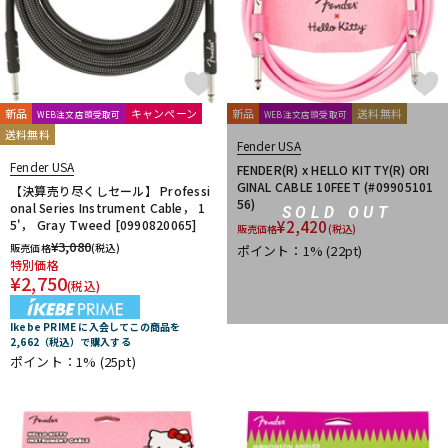
新品
キャンペーン
新品
送料無料
WEB注文店頭受取可
WEB注文店頭受取可
送料無料
Fender USA
Fender USA
FENDER(R) x HELLO KITTY(R) ORI
GINAL CABLE 10FEET (#09905101
【決算売り尽くしセール】 Professi
56)
onal Series Instrument Cable， 1
SOLD OUT
5'， Gray Tweed [0990820065]
¥
2,420
販売価格
(税込)
¥
3,080
販売価格
(税込)
ポイント：1%
(22pt)
特別価格
¥
2,750
(税込)
Ikebe PRIME に入会してこの商品を
2,662（税込）で購入する
ポイント：1%
(25pt)