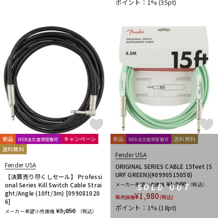
ポイント：1%
(35pt)
新品
キャンペーン
新品
送料無料
WEB注文店頭受取可
WEB注文店頭受取可
送料無料
Fender USA
Fender USA
ORIGINAL SERIES CABLE 15feet (S
URF GREEN)(#0990515058)
【決算売り尽くしセール】 Professi
¥1,980
onal Series Kill Switch Cable Strai
メーカー希望小売価格
（税込）
SOLD OUT
ght/Angle (10ft/3m) [099081020
¥
1,980
販売価格
(税込)
6]
ポイント：1%
(18pt)
¥3,850
メーカー希望小売価格
（税込）