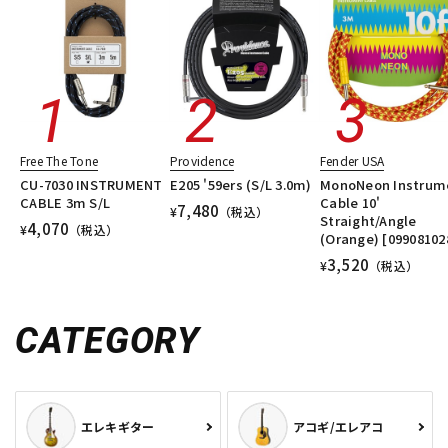
Free The Tone
Providence
Fender USA
CU-7030 INSTRUMENT
E205 '59ers (S/L 3.0m)
MonoNeon Instrum
CABLE 3m S/L
Cable 10'
7,480
¥
（税込）
Straight/Angle
4,070
¥
（税込）
(Orange) [09908102
3,520
¥
（税込）
CATEGORY
エレキギター
アコギ/エレアコ