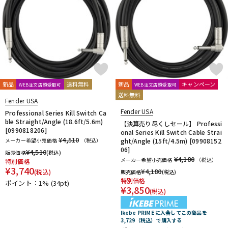
新品
送料無料
新品
キャンペーン
WEB注文店頭受取可
WEB注文店頭受取可
送料無料
Fender USA
Fender USA
Professional Series Kill Switch Ca
ble Straight/Angle (18.6ft/5.6m)
【決算売り尽くしセール】 Professi
[0990818206]
onal Series Kill Switch Cable Strai
¥4,510
メーカー希望小売価格
（税込）
ght/Angle (15ft/4.5m) [09908152
06]
¥
4,510
販売価格
(税込)
¥4,180
メーカー希望小売価格
（税込）
特別価格
¥
3,740
¥
4,180
(税込)
販売価格
(税込)
特別価格
ポイント：1%
(34pt)
¥
3,850
(税込)
Ikebe PRIME に入会してこの商品を
3,729（税込）で購入する