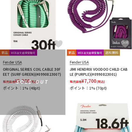
新品
新品
送料無料
WEB注文店頭受取可
WEB注文店頭受取可
Fender USA
Fender USA
ORIGINAL SERIES COIL CABLE 30F
JIMI HENDRIX VOODOO CHILD CAB
EET (SURF GREEN)(#0990823007)
LE (PURPLE)(#0990823001)
¥
5,280
¥
7,700
SOLD OUT
販売価格
(税込)
販売価格
(税込)
ポイント：1%
(48pt)
ポイント：1%
(70pt)