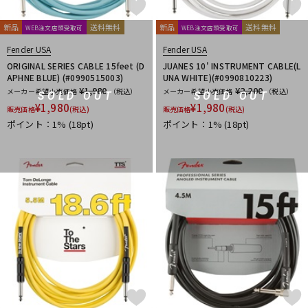
新品
送料無料
新品
送料無料
WEB注文店頭受取可
WEB注文店頭受取可
Fender USA
Fender USA
ORIGINAL SERIES CABLE 15feet (D
JUANES 10' INSTRUMENT CABLE(L
APHNE BLUE) (#0990515003)
UNA WHITE)(#0990810223)
¥1,980
¥2,200
メーカー希望小売価格
（税込）
メーカー希望小売価格
（税込）
SOLD OUT
SOLD OUT
¥
1,980
¥
1,980
販売価格
(税込)
販売価格
(税込)
ポイント：1%
(18pt)
ポイント：1%
(18pt)