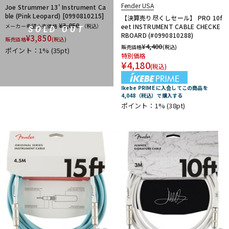
Fender USA
Joe Strummer 13' Instrument Ca
ble (Pink Leopard) [0990810215]
【決算売り尽くしセール】 PRO 10f
¥3,850
メーカー希望小売価格
（税込）
eet INSTRUMENT CABLE CHECKE
SOLD OUT
RBOARD (#0990810288)
¥
3,850
販売価格
(税込)
¥
4,400
販売価格
(税込)
ポイント：1%
(35pt)
特別価格
¥
4,180
(税込)
Ikebe PRIME に入会してこの商品を
4,048（税込）で購入する
ポイント：1%
(38pt)