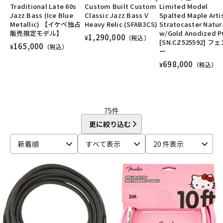
Traditional Late 60s
Custom Built Custom
Limited Model
DTM オンライン納品
レコーディング機器
ユーズド
ヴィンテージ
ALL
Jazz Bass (Ice Blue
Classic Jazz Bass V
Spalted Maple Arti
Metallic) 【イケベ独占
Heavy Relic (SFAB3CS)
Stratocaster Natur
販売限定モデル】
w/Gold Anodized P
1,290,000
¥
（税込）
[SN.CZ525592] フ
配信/ライブ機器
楽器アクセサリ
165,000
¥
（税込）
ー
698,000
¥
（税込）
中古
ヴィンテージ
75
件
更に絞り込む
新着順
すべて表示
20 件表示