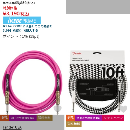
¥
3,850
販売価格
(税込)
特別価格
¥
3,190
(税込)
Ikebe PRIME に入会してこの商品を
3,091（税込）で購入する
ポイント：1%
(29pt)
新品
送料無料
新品
キャンペーン
WEB注文店頭受取可
WEB注文店頭受取可
送料無料
Fender USA