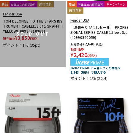
新品
送料無料
新品
キャンペーン
WEB注文店頭受取可
WEB注文店頭受取可
送料無料
Fender USA
Fender USA
TOM DELONGE TO THE STARS INS
TRUMENT CABLE(18.6ft/GRAFFITI
【決算売り尽くしセール】 PROFES
YELLOW)[#0990810263]
SIONAL SERIES CABLE 15feet S/L
SOLD OUT
¥
3,850
(#0990820059)
販売価格
(税込)
¥
2,640
販売価格
(税込)
ポイント：1%
(35pt)
特別価格
¥
2,420
(税込)
Ikebe PRIME に入会してこの商品を
2,343（税込）で購入する
ポイント：1%
(22pt)