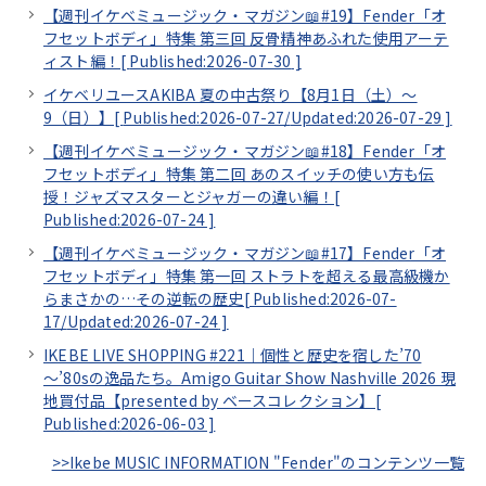
【週刊イケベミュージック・マガジン📖#19】Fender「オ
フセットボディ」特集 第三回 反骨精神あふれた使用アーテ
ィスト編！[
Published:2026-07-30
]
イケベリユースAKIBA 夏の中古祭り【8月1日（土）～
9（日）】[
Published:2026-07-27/
Updated:2026-07-29
]
【週刊イケベミュージック・マガジン📖#18】Fender「オ
フセットボディ」特集 第二回 あのスイッチの使い方も伝
授！ジャズマスターとジャガーの違い編！[
Published:2026-07-24
]
【週刊イケベミュージック・マガジン📖#17】Fender「オ
フセットボディ」特集 第一回 ストラトを超える最高級機か
らまさかの…その逆転の歴史[
Published:2026-07-
17/
Updated:2026-07-24
]
IKEBE LIVE SHOPPING #221｜個性と歴史を宿した’70
～’80sの逸品たち。Amigo Guitar Show Nashville 2026 現
地買付品【presented by ベースコレクション】[
Published:2026-06-03
]
>>Ikebe MUSIC INFORMATION "Fender"のコンテンツ一覧