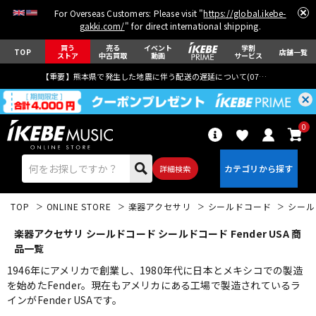
For Overseas Customers: Please visit "
https://global.ikebe-
gakki.com/
" for direct international shipping.
買う
売る
イベント
学割
TOP
店舗一覧
ストア
中古買取
動画
サービス
【重要】熊本県で発生した地震に伴う配送の遅延について(
07月29日
更新)
0
詳細検索
TOP
ONLINE STORE
楽器アクセサリ
シールドコード
シール
楽器アクセサリ シールドコード シールドコード Fender USA 商
品一覧
1946年にアメリカで創業し、1980年代に日本とメキシコでの製造
を始めたFender。現在もアメリカにある工場で製造されているラ
エレキギター
アコギ/エレアコ
インがFender USAです。