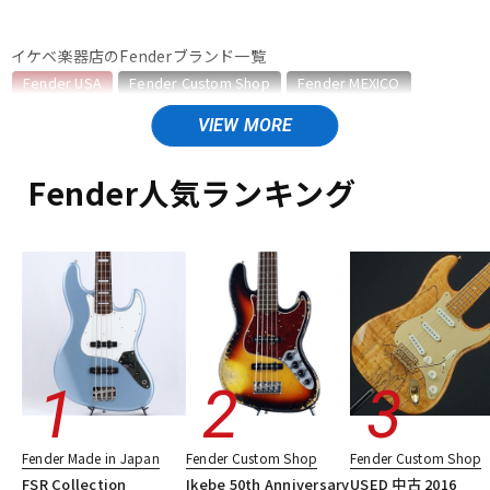
ベース
ウクレレ
イケベ楽器店のFenderブランド一覧
Fender USA
Fender Custom Shop
Fender MEXICO
Fender Made in Japan
Fender Standard Series
ドラム
パーカッション
Fender Acoustics
Fender Japan
Fender (Japan Exclusive Series)
その他Fender
Fender人気ランキング
キーボード
電子ピアノ
Fender USAのカテゴリ
エレキギター
エレキギター/ストラトキャスター・STタイプ
エレキギター/テレキャスター・TLタイプ
管楽器
その他楽器
エレキギター/ジャズマスター・JMタイプ
エレキギター/ジャガー・JGタイプ
エレキギター/ムスタング・MGタイプ
アンプ
エフェクター
エレキギター/#American Vintage II
エレキギター/#American Ultra
エレキギター/#American Professional
DJ機器
DTM
エレキギター/#American Professional II
Fender Made in Japan
Fender Custom Shop
Fender Custom Shop
エレキギター/#American Performer
ベース
FSR Collection
Ikebe 50th Anniversary
USED 中古 2016
ギターアンプ・ベースアンプ
エフェクター
楽器アクセサリ