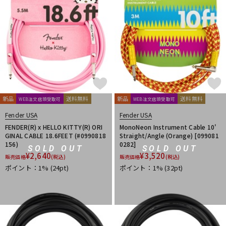
新品
送料無料
新品
送料無料
WEB注文店頭受取可
WEB注文店頭受取可
Fender USA
Fender USA
FENDER(R) x HELLO KITTY(R) ORI
MonoNeon Instrument Cable 10'
GINAL CABLE 18.6FEET (#0990818
Straight/Angle (Orange) [099081
156)
0282]
SOLD OUT
SOLD OUT
¥
2,640
¥
3,520
販売価格
(税込)
販売価格
(税込)
ポイント：1%
(24pt)
ポイント：1%
(32pt)