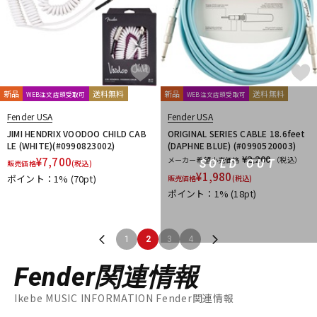
新品
送料無料
新品
送料無料
WEB注文店頭受取可
WEB注文店頭受取可
Fender USA
Fender USA
JIMI HENDRIX VOODOO CHILD CAB
ORIGINAL SERIES CABLE 18.6feet
LE (WHITE)(#0990823002)
(DAPHNE BLUE) (#0990520003)
¥2,200
¥
7,700
メーカー希望小売価格
（税込）
SOLD OUT
販売価格
(税込)
¥
1,980
ポイント：1%
(70pt)
販売価格
(税込)
ポイント：1%
(18pt)
1
2
3
4
Fender関連情報
Ikebe MUSIC INFORMATION Fender関連情報